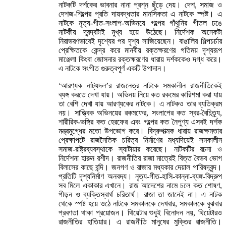
নাটকটি দর্শকের ভাবনার নানা প্রশ্ন ছুঁড়ে দেয়। দেশ, সমাজ ও
দেশজ-শিল্পের প্রতি দায়বদ্ধতার মানসিকতা এ নাটকে স্পষ্ট। এ
নাটকে নৃত্য-গীত-সংলাপ-অভিনয়ে গল্পের গাঁথুনির গীতল ঢঙে
নাটকীয় দ্বন্দ্বটাই মুখ্য হয়ে উঠেছে। নির্দেশক অনেকটা
নিরাভরণভাবেই দৃশ্যের পর দৃশ্য সাজিয়েছেন। বাঙালির শিল্পচর্চার
প্রেক্ষিতকে কেন্দ্র করে মানবীয় রক্তক্ষরণের গতিময় দৃশ্যরূপ
মাঞ্জেলা কিংবা জোসনার রক্তক্ষরণের ধারায় দর্শককেও দগ্ধ করে।
এ নাটকে সংগীত গুরুত্বপূর্ণ একটি উপাদান।
‘আরণ্যক নাট্যদল’র রাজনেত্র নাটকে সমকালীন রাজনীতিকেই
ব্যঙ্গ করতে দেখা যায়। অভিনয় নিয়ে কত রকমের কারিশমা করা যায়
তা বেশি দেখা যায় আরণ্যকের নাটকে। এ নাটকও তার ব্যতিক্রম
নয়। সাত্ত্বিক অভিনয়ের রকমফের, সংলাপের কত স্বর-বৈচিত্র্য,
শারীরিক-ভঙ্গির কত হেরফের এবং গল্পের কত নৈপুণ্য এসবই দর্শক
মন্ত্রমুগ্ধের মতো উপভোগ করে। বিদ্রুপাত্মক ধারায় রাজক্ষমতার
প্রেক্ষাপটে রাজনৈতিক চরিত্র নির্মাণের মধ্যদিয়েই সমকালীন
সমাজ-রাষ্ট্রব্যবস্থাকে স্যাটায়ার করেছে। নাটকটির রচনা ও
নির্দেশনা হারুন রশীদ। রাজনীতির রাজা মাত্রেই বিত্ত বৈভব ভোগ
বিলাসের কাছে বন্দি। জনগণ ও রাজার মধ্যকার দেয়াল পারিষদবৃন্দ।
প্রতিটি দৃশ্যনির্মাণ অনবদ্য। নৃত্য-গীত-হাসি-কান্না-ব্যঙ্গ-বিদ্রুপ
সব মিলে একাকার এখানে। রাজ আদেশের নামে চলে কত শোষণ,
পীড়ন ও ব্যক্তিস্বার্থ চরিতার্থ। রাজা তা জানেই না। এ নাটক
থেকে স্পষ্ট হয়ে ওঠে নাটকে সমকালকে দেখবার, সমকালকে বুঝবার
প্রবণতা থাকা প্রয়োজন। থিয়েটার শুধুই বিনোদন নয়, থিয়েটারও
রাজনীতির হাতিয়ার। এ রাজনীতি মানুষের মুক্তির রাজনীতি।