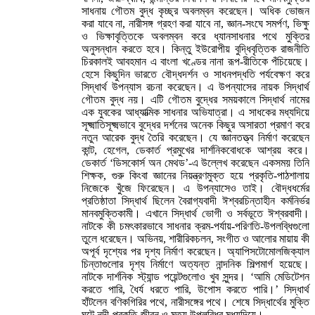
সাধনায় গৌতম বুদ্ধ কৃচ্ছ্র অবলম্বন করেছেন। অধিক ভোজন
করা যাবে না, নারীসঙ্গ গ্রহণ করা যাবে না, জ্ঞান-সংঘে সমর্পণ, ভিক্ষু
ও ভিক্ষাবৃত্তিকে অবলম্বন করে ধ্যানসাধনার পথে মুক্তির
অনুসন্ধান করতে হবে। কিন্তু ইউরোপীয় বুদ্ধিবৃত্তিক রাজনীতি
চিরকালই আবহমান এ বাংলা খণ্ডের নানা রূপ-রীতিকে পঁচিয়েছে।
হেসে কিছুদিন ভারতে বৌদ্ধদর্শন ও সাধনপদ্ধতি পর্যবেক্ষণ করে
সিদ্ধার্থ উপন্যাস রচনা করেছেন। এ উপন্যাসের নায়ক সিদ্ধার্থ
গৌতম বুদ্ধ নয়। এটি গৌতম বুদ্ধের সময়কালে সিদ্ধার্থ নামের
এক যুবকের আধ্যাত্মিক সাধনার অভিযাত্রা। এ সাধকের মধ্যদিয়ে
সূক্ষ্মাতিসূক্ষ্মভাবে বুদ্ধের দর্শনের অনেক কিছুর অসারতা প্রমাণ করে
নতুন আরেক বুদ্ধ তৈরি করেছেন। যে জ্ঞানতত্ত্ব নির্মাণ করেছেন
কান্ট, হেগেল, ডেকার্ত প্রমুখের দার্শনিকবোধকে আশ্রয় করে।
ডেকার্ত ‘ডিসকোর্স অন মেথড’-এ উল্লেখ করেছেন একসময় তিনি
শিক্ষক, গুরু কিংবা জ্ঞানের নিয়ন্ত্রণমুক্ত হয়ে প্রকৃতি-পাঠশালায়
নিজেকে খুঁজে ফিরেছেন। এ উপন্যাসেও তাই। বৌদ্ধধর্মের
প্রতিষ্ঠাতা সিদ্ধার্থ ছিলেন বৈরাগ্যবাদী ঈশ্বরচিন্তাহীন কর্মনির্ভর
মানবমুক্তিকামী। এখানে সিদ্ধার্থ ভোগী ও সর্বভূতে ঈশ্বরবাদী।
নাটকে কী চমৎকারভাবে সাধনার ক্রম-পর্যায়-পরিণতি-উপলব্ধিগুলো
তুলে ধরেছেন। অভিনয়, শারীরিকচলন, সংগীত ও আলোর মায়ায় কী
অপূর্ব দৃশ্যের পর দৃশ্য নির্মাণ করেছেন। অ্যাপিসটোমোলজিক্যাল
চিন্তাগুলোর দৃশ্য নির্মাণে অত্যন্ত নান্দনিক শিল্পমার্গ হয়েছে।
নাটকে দার্শনিক স্ট্যান্ড পয়েন্টগুলোও খুব সুন্দর। ‘আমি মেডিটেশন
করতে পারি, ধৈর্য ধরতে পারি, উপোস করতে পারি।’ সিদ্ধার্থ
হাঁটলেন বণিকগিরির পথে, নারীসঙ্গের পথে। শেষে সিদ্ধার্থের মুক্তি
ঘটে নদী-প্রকৃতি-জীবন ও মৃত্যু উপলব্ধির মধ্যদিয়ে।