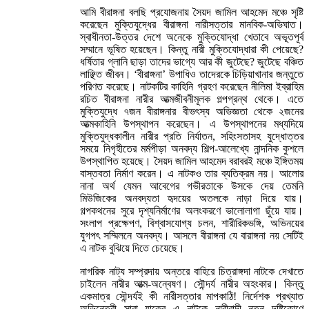
আমি বীরাঙ্গনা বলছি প্রযোজনায় সৈয়দ জামিল আহমেদ মঞ্চে সৃষ্টি
করেছেন মুক্তিযুদ্ধের বীরাঙ্গনা নারীসত্তার মানবিক-অভিঘাত।
স্বাধীনতা-উত্তর দেশে অনেকে মুক্তিযোদ্ধা খেতাবে অভূতপূর্ব
সম্মানে ভূষিত হয়েছেন। কিন্তু নারী মুক্তিযোদ্ধারা কী পেয়েছে?
ধর্ষিতার গ্লানি ছাড়া তাদের ভাগ্যে আর কী জুটেছে? জুটেছে বঞ্চিত
লাঞ্ছিত জীবন। ‘বীরাঙ্গনা’ উপাধিও তাদেরকে চিড়িয়াখানার জন্তুতে
পরিণত করেছে। নাটকটির কাহিনি গ্রহণ করেছেন নীলিমা ইব্রাহিম
রচিত বীরাঙ্গনা নারীর আত্মজীবনীমূলক গল্পগ্রন্থ থেকে। এতে
মুক্তিযুদ্ধে ৭জন বীরাঙ্গনার বীভৎস্য অভিজ্ঞতা থেকে ২জনের
আত্মকাহিনি উপস্থাপন করেছেন। এ উপস্থাপনের মধ্যদিয়ে
মুক্তিযুদ্ধকালীন নারীর প্রতি নির্যাতন, সহিংসতাসহ যুদ্ধোত্তর
সময়ে নিগৃহীতের মর্মপীড়া অনবদ্য শিল্প-আলেখ্যে নান্দনিক কুশলে
উপস্থাপিত হয়েছে। সৈয়দ জামিল আহমেদ বরাবরই মঞ্চে ইঙ্গিতময়
বাস্তবতা নির্মাণ করেন। এ নাটকও তার ব্যতিক্রম নয়। আলোর
নানা অর্থ যেমন আবেগের গভীরতাকে উসকে দেয় তেমনি
মিউজিকের অনবদ্যতা হৃদয়ের অতলকে নাড়া দিয়ে যায়।
গল্পকথনের সুরে দৃশ্যনির্মাণের অলংকরণে ভালোলাগা ছুঁয়ে যায়।
সংলাপ প্রক্ষেপণ, বিশ্বাসযোগ্য চলন, শারীরিকভঙ্গি, অভিনয়ের
যুগপৎ সম্মিলনে অনবদ্য। আসলে বীরাঙ্গনা যে বারাঙ্গনা নয় সেটিই
এ নাটক বুঝিয়ে দিতে চেয়েছে।
নাগরিক নাট্য সম্প্রদায় অন্তরে বাহিরে চিত্রাঙ্গদা নাটকে দেখাতে
চাইলেন নারীর আত্ম-অন্বেষণ। সৌন্দর্য নারীর অহংকার। কিন্তু
একমাত্র সৌন্দর্যই কী নারীসত্তার মাপকাঠি! নির্দেশক প্রখ্যাত
অভিনেত্রী সারা যাকের এ নাটকে নারীবাদী নতুন দৃষ্টিকোণে