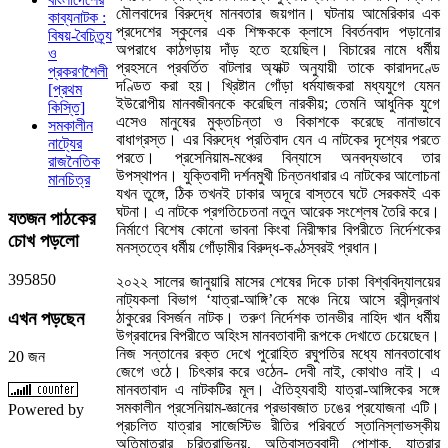
মৌলবাদের বিরুদ্ধে মানবতার জয়গান। ঘটনায় আমেরিকার এক
কাব্যনাটক :
প্রদেশের স্কুলের এক শিক্ষককে ক্লাসে বিবর্তনবাদ পড়ানোর
বিষয়-বৈচিত্র্য
অপরাধে কাঠগড়ায় দাঁড় হতে হয়েছিল। বিচারের নামে ধর্মীয়
ও
প্রহসনে প্রবর্তিত বাটলার অ্যাক্ট অনুযায়ী তাকে কারাদদণ্ডে
প্রকরণশৈলী
দণ্ডিত করা হয়। খ্রিষ্টান গোঁড়া ধর্মযাজকরা মধ্যযুগে যেমন
[প্রথম
ইউরোপীয় মানবজীবনকে করেছিল নারকীয়; তেমনি আধুনিক যুগে
কিস্তি]
এসেও মানুষের মুক্তচিন্তা ও বিকাশকে করেছে নানাভাবে
সমকালীন
বাধাগ্রস্ত। এর বিরুদ্ধে প্রতিবাদ যেন এ নাটকের দৃশ্যের পরতে
নাট্যের
পরতে। প্রসেনিয়াম-মঞ্চের বিন্যাসে অনবদ্যভাবে তার
রাজনৈতিক
উপস্থাপন। যুক্তিবাদী দর্শনমুখী চিন্তনধারার এ নাটকের আলোচনা
মানচিত্র
যখন তুঙ্গে, ঠিক তখনই ঢাকার অদূরে বাস্তবে ঘটে সেরকমই এক
ঘটনা। এ নাটকে প্রগতিচেতনা নতুন আরেক সংশ্লেষ তৈরি করে।
যতজন
পাঠকের
নির্মাণে বিশেষ কোনো ভাবনা কিংবা নিরীক্ষার বিপরীতে নির্দেশকের
চোখ পড়লো
মনস্তত্বে ধর্মীয় গোঁড়ামীর বিরুদ্ধ-কণ্ঠস্বরই প্রধান।
3
9
5
8
5
0
২০২২ সালের জানুয়ারি মাসের শেষের দিকে ঢাকা বিশ্ববিদ্যালয়ের
নাট্যকলা বিভাগ ‘যাত্রা-আঙ্গি’কে মঞ্চে নিয়ে আসে রবীন্দ্রনাথ
এখন
পড়ছেন
ঠাকুরের বিসর্জন নাটক। তরুণ নির্দেশক তানভীর নাহিদ খান ধর্মীয়
উগ্রবাদের বিপরীতে অহিংস মানবতাবাদী রূপকে দেখাতে চেয়েছেন।
নিজ সন্তানের রক্ত দেখে পুরোহিত রঘুপতির মধ্যে মানবতাবোধ
20 জন
জেগে ওঠে। চিৎকার করে ওঠেন- দেবী নাই, কোথাও নাই। এ
মানবতাবাদ এ নাটকটির মূল। ঐতিহ্যবাহী যাত্রা-আঙ্গিকের সঙ্গে
সমকালীন প্রসেনিয়াম-জ্ঞানের প্রভাবজাত ঢঙের প্রযোজনা এটি।
Powered by
প্রচলিত যাত্রার সাজেস্টিভ রীতির পরিবর্তে স্তানিস্লাভস্কীয়
অতিমাত্রার চরিত্রাভিনয়, অতিবাস্তববাদী পোশাক, যাত্রার