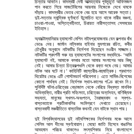
চিন্তার আবর্তন। কাদম্বরী দেবী আত্মহত্যার পূর্বমুহূর্তে আফিমজল
পান করতে গিয়ে সাজটেবিলের আয়নায় নিজেকে দেখে থমকে
দাঁড়ায়। কাদম্বরীর ভেতর থেকে বের হয়ে আসে আরেক সত্তা।
দুই-সত্তার দ্বান্দ্বিক ঘূর্ণাবর্তে উন্মোচিত হতে থাকে নারীর বঞ্চনা,
চাওয়া-পাওয়া, অস্তিত্বহীনতা, চিরায়ত নারীসত্তাসহ সেসময়ের
ইতিহাস।
অ্যাক্টোম্যানিয়ার হ্যামলেট মেশিন নাট্যপ্রযোজনায় যেন কল্পনার বাঁধ
ভেঙে দেয়। জার্মান নাট্যকার হাইনার ম্যুলারের রচিত, কবীর
চৌধুরীর অনুবাদে নাটকটির নির্দেশনা দিয়েছেন নওরীন সাজ্জাদ।
নাটকটির প্রদর্শনী শুরু হয় হ্যামলেটের সংলাপের মধ্যদিয়ে- ‘আমি
হ্যামলেট নই, আমাকে বলবার মতো আমার সংলাপের আর কিছু
নেই। আমার চিন্তা চিত্রকল্পগুলি থেকে রক্ত শুষে নেয়। আমার
নাটক আর ঘটে না।’ কাহিনিটি বহুস্তরীয়-বহুমাত্রিক। প্রথাগত
থিয়েটার ভেঙে এটি পোস্টমডার্ন পরিবেশনা। এতে সার্বিক-বিশেষের
কোনো পার্থক্য নেই। নির্দেশক স্থান-কালের গণ্ডি রাখেন নি।
সুনির্দিষ্ট ঘটনা-চরিত্রের বেড়াজাল থেকে বেরিয়ে বিধ্বস্ত মানবিক
অভিব্যক্তি, নারীর প্রতি সহিংসতা, চরিত্রের অর্ন্তদহন, বাণিজ্যিক
সভ্যতা, মানুষের স্খলন-অধঃপতন, নৈরাজ্যবাদ ও স্বপ্ন-
বাস্তবতাকে প্রতীকাবলির সংমিশ্রণে দেখাতে চেয়েছেন।
বাস্তববাদী মঞ্চরীতিতে বাস্তবিক কথনই যেন নাটকে স্থান পায়।
দুই বিশ্ববিদ্যালয়ের দুই নাট্যশিক্ষকের নির্দেশনায় মঞ্চে আসে
সেলিম আল দীনের স্বর্ণবোয়াল। মেছো জাতি হিসেবে বাঙালির
আবহমান পরিচয় থাকলেও মৎস্যশিকার নিয়ে বাংলাদেশে