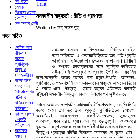
সব-নাটক
Print
লেখক
থিয়েটারওয়ালা
সমকালীন নাট্যচর্চা : রীতি ও প্রবণতা
রেপাটরি
সম্পাদকমণ্ডলী
Written by আবু সাঈদ তুলু.
বহুল
পঠিত
সেলিম আল
নাট্যকলা চলমান এক শিল্পমাধ্যম। দীর্ঘদিনের বাহিত
দীন-এর
জ্ঞান-অভিজ্ঞতা ও চেতনারভিত্তিতে তার গতি-প্রকৃতি
নাটকে
আবর্তমান। হুটকরেই তার রূপ-রেখা বদলায় না। শিল্পাদর্শ
প্রান্তিক
ও দর্শকের রসভস্বাদনের সঙ্গে দ্বান্দ্বিক-প্রক্রিয়ায়
মানুষ ও
নাট্যচর্চার রীতি-প্রকৃতি ও প্রবণতা তৈরি হয়। বাঙালির
সমাজ-জীবন
নাট্য-সংস্কৃতি হাজার বছরের নানা চড়াই-উৎরাই, আন্দোলন-
নাট্যগ্রন্থ
প্রতিঘাত, দেশজ-বিদেশি নানা জ্ঞান-তর্কের মাধ্যমে আজকের দিনের
সমালোচনা-
এ পর্যায়ে এসে পৌঁছেছে। হাজার বছরের ঐতিহ্যের ধারাবাহী
‘বাংলাদেশের
নাট্যচর্চা সমকালীন বিশ্বনান্দনিকতায় বিকাশের পথ সৃষ্টি করেছে।
নাটক ও
নাট্যদ্বন্দ্বের
কোনো অঞ্চলের সাম্প্রতিক-নাট্যচর্চার রীতি-প্রবণতা, প্রকৃতি নির্ণয়
ইতিহাস’
করতে গেলে তার ভূতাত্ত্বিক প্রকৃতি, বুদ্ধিভিত্তিক রূপরেখা,
মঞ্চ পরিকল্পনা
অবকাঠামো, সমাজব্যবস্থা, রাজনীতি-সক্ষমতা, তুলনামূলক
: একটি
পর্যবেক্ষণ, ধরন-ধারণ, স্থান-কাল খুব গুরুত্বপূর্ণ। সেক্ষেত্রে
পর্যালোচনা
ন্যূনতম একযুগ সময়কে গবেষণার পরিসীমা হিসেবে ধরে নিতে হয়।
মাইকেল
কিন্তু এ প্রবন্ধের পরিধির বিবেচনায় আমাদের সে সুুযোগ নেই।
মধুসূদন
সাম্প্রতিক সময়ে করোনা-মহামারি নাট্যচর্চায় ছেদ সৃষ্টি করে।