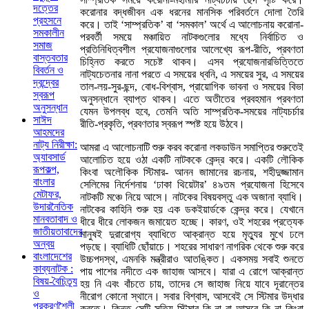
দত্তের
করোনার বদ্ধজীবন এক ধরনের মানসিক পরিবর্তনে দোলা তৈরি
প্রহসনে
করে। তাই ‘সাম্প্রতিক’ বা ‘সমকাল’ অর্থে এ আলোচনায় করোনা-
সমকালীন
পরবর্তী সময়ে মঞ্চায়িত নাটকগুলোর মধ্যে নির্বাচিত ও
সমাজ
প্রতিনিধিত্বশীল প্রযোজনাগুলোর আলেখ্যে রূপ-রীতি, প্রবণতা
বাস্তবতার
চিহ্নিত করতে সচেষ্ট থাকব। এসব প্রযোজনারভিত্তিতে
বিবর্তন ও
নাট্যচেতনার নানা পরতে এ সময়ের ধ্বনি, এ সময়ের সুর, এ সময়ের
দ্বন্দ্বের
তাল-লয়-সুর-ছন্দ, বোধ-বিশ্বাস, প্রায়োগিক ভাবনা ও সময়ের বিভা
স্বরূপ
অনুসন্ধানে ব্যাপ্ত থাকব। এতে অতীতের প্রবহমান প্রবণতা
অনুসন্ধান
যেমন উপলব্ধ হবে, তেমনি অতি সাম্প্রতিক-সময়ের নাট্যচর্চার
সাঈদ
রীতি-প্রকৃতি, প্রবণতার স্বরূপ স্পষ্ট হয়ে উঠবে।
আহমদের
নাট্য নিরীক্ষা:
আমরা এ আলোচনাটি শুরু করব করোনা লকডাউন সমাপ্তির শুরুতেই
অ্যাবসার্ড
আলোচিত হয়ে ওঠা একটি নাটককে কেন্দ্র করে। একটি লৌকিক
রূপকল্প,
কিংবা অলৌকিক স্টিমার- আনন জামানের রচনায়, শহীদুজ্জামান
বাংলার
সেলিমের নির্দেশনায় ‘ঢাকা থিয়েটার’ ৪৯তম প্রযোজনা হিসেবে
মেটাফর,
নাটকটি মঞ্চে নিয়ে আসে। নাটকের বিষয়বস্তু এক অজানা ব্যাধি।
উদারনৈতিক
নাটকের কাহিনি শুরু হয় এক ডকইয়ার্ডকে কেন্দ্র করে। যেখানে
মানবতাবাদ ও
ধীরে ধীরে লোকজন জমায়েত হচ্ছে। কারণ, ওই শহরের প্রত্যেক
জাতীয়তাবাদের
মানুষই দুরারোগ্য ব্যাধিতে আক্রান্ত হয়ে মৃত্যুর মুখে ঢলে
অন্বয়
পড়ছে। ব্যাধিটি ছোঁয়াচে। শহরের সাধারণ নাগরিক থেকে শুরু করে
বাংলাদেশের
উচ্চপদস্থ, এমনকি মন্ত্রীরাও আতঙ্কিত। একসময় সবাই শুনতে
কাব্যনাটক :
পায় পাশের নদীতে এক জাহাজ আসবে। যারা এ রোগে আক্রান্ত
বিষয়-বৈচিত্র্য
হয় নি এবং বাঁচতে চায়, তাদের সে জাহাজ নিয়ে যাবে দূরান্তের
ও
নীরোগ কোনো স্থানে। সবার বিশ্বাস, আসবেই সে স্টিমার উদ্ধার
প্রকরণশৈলী
করতে। কিন্তু সেটি সত্যি স্টিমার কি না বা আসবে কি না কিংবা