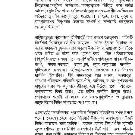
চিত্রাঙ্গদা-অর্জুনের সম্পর্কের মনস্তত্ত্বকে ভিত্তি করে নারীর
আবেগ, সৌন্দর্যসত্তা ও ব্যক্তিস্বাতন্ত্র্যকে নৃত্য-সংগীত-অভিনয়ের
অদ্বৈত নান্দনিক ভাষ্যে তুলে ধরেছেন। দেহছন্দ, চলন, নৃত্য ও
ভাবপ্রকাশের নিপুণতায় দুজনের সম্পর্ক ও সম্পর্কের মনস্তত্ত্ব
অনবদ্য জীবন্ত।
নাট্যকেন্দ্রের প্রযোজনা তীর্থযাত্রী নানা কারণে গুরুত্ববহ। নাটকটি
নির্দেশনা দিয়েছেন তৌকীর আহমেদ। নাটক ঠুনকো বিনোদন না
হয়েও সমাজ-মানুষ-সভ্যতার স্বরূপ উপলব্ধি ও দায়বোধ যে নাটকে
থাকা উচিত এ নাটক তাই প্রমাণ করে। তিন পরিব্রাজকের
বিশ্বপরিভ্রমণের মধ্য দিয়ে অ্যাপিসটোমোলজিক্যাল ধারায় জীবন-
জগৎ, সমাজ-সভ্যতা, ভালো-মন্দ, ন্যায়-অন্যায়ের দার্শনিক-
দৃষ্টিভঙ্গিতে অনবদ্য। ইতিহাস-সমাজ বিবর্তনের ধারায় নিজস্ব
দার্শনিক উপলব্ধি। দীর্ঘ সময়যাত্রা আর জনপদ, জনযাত্রা,
ভাবধারা পরিক্রমণ-পরিবর্তন নৃত্য-গীত, অভিনয়, রং-রূপ দৃশ্যকল্পের
মাধুর্যের ধারায় অনবদ্যভাবে জীবন্ত হয়ে উঠেছে মঞ্চে। এতবড়ো
ক্যানভাসের বিষয় হয়েও, এত জটিল দার্শনিক চিন্তা হয়েও,
গল্পকথনের ঘনঘটা না হয়েও এত সরল-বুদ্ধিদীপ্ত ও নান্দনিক
নাট্যপরিবেশ নির্মাণ সাধারণত দেখা যায় না।
এরমধ্যেই ‘আরশিনগর’ প্রযোজিত সিদ্ধার্থ নাটকটিতে দর্শক উপচে
পড়ে। হেরমেন হেসে রচিত সিদ্ধার্থ উপন্যাস অবলম্বনে নাটকটি
নির্মাণ করেছেন রেজা আরিফ। হেরমান হেসের সিদ্ধার্থ উপন্যাসটি
মূলত গৌতম বুদ্ধের নির্বাণ সাধনপথের উল্টো পথ। দুঃখ, কামনা-
বাসনা, জরা-ব্যাধি, জন্মান্তর নির্বাপণ বা নির্বাণের পথে মানবমুক্তির