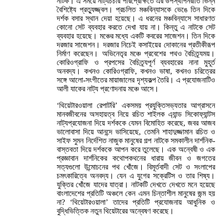
নাটক। এ সময়ে নাট্যচর্চার পরিপ্রেক্ষিতে এর উপস্থাপনরীতি ভিন্ন
বৈশিষ্ট্যে প্রত্যুজ্জ্বল। প্রচলিত মঞ্চবিন্যাসকে ভেঙে তিন দিকে
দর্শক বসার স্থান দেয়া হয়েছে। এ ধরনের মঞ্চবিন্যাসে সাধারণত
কোনো সেট ব্যবহার করতে দেখা যায় না। কিন্তু এ নাটকে সেট
ব্যবহার হয়েছে। মঞ্চের মধ্যে একটি কবরের সাজেশন। তিন দিকে
দরজার সাজেশন। দরজার নিচেই কসাইয়ের দোকানের প্রতীকীরূপ
নির্মাণ করেছেন। অভিনেতৃর মঞ্চে প্রবেশের পথও বৈচিত্র্যময়।
কোরিওগ্রাফি ও প্রপসের বৈচিত্র্যপূর্ণ ব্যবহারের নানা মুহূর্ত
অনবদ্য। কখনও কোরিওগ্রাফি, কখনও ভাষা, কখনও চরিত্রের
সঙ্গে আলো-সংগীতের মায়াজালের দৃশ্যকল্প তৈরি। এ প্রযোজনাটিও
আলী যাকের নাট্য প্রণোদনায় মঞ্চে আসে।
‘থিয়েটারওয়ালা রেপাটরি’ একসময় প্রযুক্তিসভ্যতার আগ্রাসনে
মানবজীবনের অসহায়ত্ব নিয়ে রচিত শাইলক এ্যান্ড সিকোফ্যান্টস
নাট্যপ্রযোজনা দিয়ে দর্শককে যেমন বিমোহিত করেছে, জবর আজব
ভালোবাসা দিয়ে আনন্দে ভাসিয়েছে, তেমনি শাহাদুজ্জামান রচিত ও
সাইফ সুমন নির্দেশিত নাজুক মানুষের গল্প নাটকে সমকালীন দার্শনিক-
বাস্তবতা দিয়ে দর্শককে আপন করে তুলেছে। এক অন্বেষী ও এক
প্রজ্ঞাবান দার্শনিকের কথোপকথনের ধারায় জীবন ও জগতের
সত্যগুলো উন্মোচনের পথ খোঁজে। বিমূর্তবাদী সেট ও সংলাপের
চমৎকারিত্বে অনবদ্য। যেন এ যুগের সক্রেটিস ও তার শিষ্য।
যুক্তির খোঁজে যাদের যাত্রা। নাটকটি দেখতে দেখতে মনে হয়েছে
বাংলাদেশের প্রতিটি অঞ্চলে কেন এমন চিন্তাশীল মানুষের জন্ম হয়
না? ‘থিয়েটারওয়ালা’ তাদের প্রতিটি প্রযোজনায় আধুনিক ও
বুদ্ধিভিত্তিক নতুন থিয়েটারের অন্বেষণ করেছে।