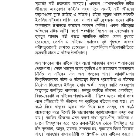
স্তরেই নারী চরমভাবে অসহায়। একজন পোশাকশ্রমিক নারীর
জীবনের আধাবেলার কাহিনির মধ্য দিয়ে এমনই নারী জীবনের
যন্ত্রণাগুলো ফুটে উঠেছে এ নাটকে। রাইজ অ্যান্ড শাইন নাটকটি
ইতালির নাট্যকার দারিও ফো ও তার স্ত্রী ফ্র্যাঙ্কা রামের নাটক
অবলম্বনে রূপান্তর করেছেন আবদুস সেলিম। একক চরিত্রের
অভিনেয় নাটক এটি। রুশো প্রভাবিত সিমোন দ্য বোভেয়ার বা
হুমায়ুন আজাদ নারী বলতে সামাজিক নারীকে যেমন বুঝাতে
চেয়েছেন, তেমনি এ নাটকেও সমাজের সৃষ্ট শৃঙ্খলে আবদ্ধ
নারীসত্তাকেই দেখাতে চেয়েছেন। প্রসেনিয়াম-পরিবেশনারীতিতে
মার্ক্সবাদী মানস এ নাটকে উপস্থিত।
জল পলকের গান নাটকে নিয়ে এলো আবহমান বাংলার পালাকারের
প্রেমগাথা। সৈয়দ শামসুল হকের বুকঝিম এক ভালোবাসা অবলম্বনে
নির্মিত এ নাটকের নাম জল পলকের গান। জাহাঙ্গীরনগর
বিশ্ববিদ্যালয়ের নাটক ও নাট্যতত্ত্ব বিভাগ প্রযোজিত এ নাটকের
নির্দেশনা দিয়েছেন ইউসুফ হাসান অর্ক। মনসুর বয়াতি মধ্যযুগের
অত্যন্ত জনপ্রিয় পালাকার। মনসুর বয়াতির জীবনের একাকীত্ব,
বিরহ-বেদনাই এ নাটকের প্রধান-অঙ্গী। শিল্পের হৃদয়ে কারো হৃদয়
এসে পৌঁছালেই কি জীবনের সব প্রাপ্তির খতিয়ান করা যায়। যে
কণ্ঠ দিয়ে মানুষের হৃদয়ে তান দিয়ে চলে মনসুর, সে কণ্ঠ
বাজেয়াপ্ত করে দিলেই কি ভালোবাসার প্রাণভোমরাকে রুদ্ধ করা
যায়। বয়াতির জীবনের এমন করুণ গাথা নৃত্য-গীত, অভিনয় ও
চলনে উপস্থাপন হতে হতে কল্পনা-ইতিহাস থেকে উপস্থিত হয়
চাঁদ সুলতানা, আবুল, হায়দার, মাতব্বর জং, নূরজাহান কিংবা ফিরোজ
শাহ। আবহমান বাংলার শিল্পী ও শিল্পজীবন যেন নাটকের পরতে।