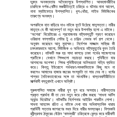
দ্বন্দ্ব অনবদ্যতায় অদ্বৈতসুরে উপস্থাপিত। আবহমানরীতির
চারদিকে দর্শক-বেষ্টিত মঞ্চরীতিত্ইে চরিত্র ও ঘটনার নানা আবেগ,
নানা ম্যাটাফোরে উপস্থাপিত। ধূপ-ধোঁয়া, লাইভ মিউজিকের
তারুণ্যে অনবদ্য।
অপরদিকে হাত বাড়িয়ে দাও নাটকে ফুটে উঠেছে মাতৃসত্তা। নারীর
মাতৃত্ব যে কী আবেগপূর্ণ তা নতুন করে উপলব্ধি হলো এ নাটকে।
‘অপেরা’ থিয়েটারের এ প্রযোজনার নাট্যবস্তুটি গ্রহণ করেছেন
ওরিয়ানা ফাল্লাচির লেটার টু এ চাইল্ড নেভার বর্ন গল্প থেকে।
অনুবাদ করেছেন আনু মুহাম্মদ। নির্দেশক সাজ্জাদ সাব্বির কী
চমৎকারভাবে আলো, মিউজিক ও অভিনয়ে নাট্যমুহূর্তের বুনন তৈরি
করেছেন। নাটকটি শুরু হয় সাদা কাপড়ে ঢাকা গর্ভের সাজেশনের
প্রতীকে। যেখানে শিশুগুলো নড়াচড়া করছে। পৃথিবীতে যার
আগমনের অপেক্ষা। শিশুর পৃথিবীযাত্রা অনিশ্চয়তা সত্যি ব্যথিত
করে। কিন্তু ইউরোপে গর্ভধারণ-সমকামিতাকে কিছু মনে না
করলেও আমাদের হাজার বছরের সংস্কৃতি তা সায় দেয় না। ধর্মের
শাশ্বত নৈতিকতাবোধের সঙ্গে তা সাংঘর্ষিক। বাস্তববাদীরীতিতে
মার্ক্সবাদী বস্তুবাদই এখানে অন্বিষ্ট।
পুরুষশাসিত সমাজে নারীরা যুগ যুগ ধরে অসহায়। নারীসত্তার
প্রকৃত প্রার্থনা কী তা যেন নতুন করে খোঁজ করছে ‘সাধনা আর্টস
অ্যান্ড থিয়েটার’। নাটকটির নির্দেশনায় আইরিন পারভীন লোপা।
সাধনা আহমেদ রচিত এ নাটকে দেখা যায় অধিবাস্তবিক ধারায়
প্রার্থিনী সত্তার জাগরণের মধ্য দিয়ে নারীর মনস্তত্ত্ব। বিশ্বকবি
রবীন্দ্রনাথ ঠাকুরের বৌঠান ‘কাদম্বরী’ চরিত্রকে কেন্দ্র করে নারীবাদী