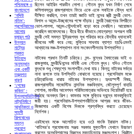
ছিলেন আইরিন পারভীন লোপা। গৌতম বুদ্ধ যখন নির্বাণ শেষে
পশ্চিমবঙ্গে ও
কপিলাবস্তুর রাজপ্রাসাদে ফিরে একে একে সবাইকে বৌদ্ধ ধর্মে
বাংলাদেশে
দীক্ষিত করছিল, তখন তারই জ্ঞাতি ভাই নন্দের স্ত্রী সুন্দরী ভোগ-
‘নদ্দিউ
বিলাস ও আনন্দ-উচ্ছ্বাসের পক্ষে দাঁড়ায়। সুন্দরী বৈরাগ্যের বিপরীতে
নতিম’:
ভোগ-লালসা, আনন্দ-সৌন্দর্যকেই বড়ো করে দেখছিল। আয়োজন
প্রসেনিয়ামের
করেছিল কামোৎসবের। ধীরে ধীরে কীভাবে মোহগ্রস্ত অপরূপ নারী
আলোয়
সুন্দরী সেই সমস্ত ইন্দ্রিয়গম্য সুখ পরিহার করে বৌদ্ধীয় ধ্যানকেই
হুমায়ূন পাঠ
জীবনের সঙ্গী করে নেয়; মুক্তির সাধনায় ব্যাপ্ত হয়Ñএমনই
উন্নয়ন
আখ্যানের মঞ্চ-উপস্থাপন নানা সংবেদনশীলতায় উপস্থাপিত।
নাট্যের
প্রকৃত
নাটকের প্রধান তিনটি চরিত্র। নন্দ- বুদ্ধের বৈমাত্রেয় ভাই ও
ইতিহাস
রাজকুমার, সুন্দরীÑনন্দের মহিষী এবং গৌতম বুদ্ধ। যদিও গৌতম
অনুসন্ধান
বুদ্ধকে শুধু শেষদৃশ্যে সংলাপহীন দেখা যায়। কিন্তু নাটকের সর্বত্র
এবং একটি
নানা রূপকে তার উপস্থিতি বোঝানো হয়েছে। প্রসেনিয়াম মঞ্চে
তত্ত্বগত
চরিত্রাভিনয় ধারায় নাটকের উপস্থাপন। হৃদয়স্পর্শী বিষয়,
ধারণা
রাজপ্রাসাদীয় সাজেস্টিভ নান্দনিক মঞ্চবিন্যাস, জৌলুসপূর্ণ বাহারি
‘শেষের
পোশাক, মানবীয় আবেগঘন পরিমিতমাত্রার অভিনয়ে থিয়েটারটি হয়ে
কবিতা’ :
উঠেছে অনবদ্য শিল্প। কামনার সঙ্গে মুক্তির দ্বন্দ্বে মানবমুক্তিই
উপন্যাসভিত্তিক
জয়ী হয়। প্রসেনিয়াম-উপস্থাপনরীতিকে আশ্রয় করে জীবন-
নাট্যনির্মাণে
জিজ্ঞাসার একটি বিশেষ দিককে প্রশ্নবিদ্ধ করতে চেয়েছেন
আধুনিকতা ও
নির্দেশক।
সাহসী
শিল্পবোধের
এরইমধ্যে মঞ্চে আলোচিত হয়ে ওঠে মাংকি ট্রায়াল নাটক।
সযত্ন
‘বাতিঘর’র প্রযোজনায় সঞ্জয় সরকার মুক্তনীল যেখানে উচ্চারণ
প্রয়োগ
করলেন অন্ধবিশ্বাসের বিরুদ্ধে মুক্তচিন্তার মঞ্চসংলাপ। খ্রিষ্টান
বাংলাদেশের