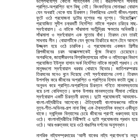
উল্লেখযোগ্য কোনো সাহিত্যকর্ম নেই। বাঙালিদর্শনে সাধনায়
প্রাপ্তি-অপ্রাপ্তি বলে কিছু নেই। কিংবদন্তির সোনারঙা বোয়াল
যেন অধরাই থেকে যায় চিরকাল। নিকারিদের এমনই জীবন-প্রবাহ
ফুটে ওঠে প্রযোজনা দুটোর দৃশ্যের পর দৃশ্যে। ‘থিয়েট্রেক্স’
প্রযোজিত সুদীপ চক্রবর্তী নির্দেশিত নাটকে প্রধান চরিত্র মাছ-
স্বর্ণবোয়াল। এ নাটকে সাঁঝমালা অতীন্দ্রিয় ক্ষমতার অধিকারী।
সাঁঝমালা ও স্বর্ণবোয়াল এক সুতোয় বাঁধা। তিরমন যেন তারই
সাধনায় লীন। বোয়ালটিকে যেন কূলের তিরতিরে জলে টেনে আনলে
উজ্জ্বল হয়ে ওঠে চারদিক। এ প্রযোজনায় একজন শিল্পীর
শিল্পজীবনের চরম আকাক্সক্ষাকেই খুঁজে ফিরতে চেয়েছেন।
অপরদিকে, জাহাঙ্গীরনগর বিশ্ববিদ্যালয়ের নাটক ও নাট্যতত্ত্ব বিভাগ
প্রযোজিত ইউসুফ হাসান অর্ক নির্দেশিত নাটকে মানুষই প্রধান। যে
মানুষগুলো স্বর্ণবোয়াল ধরবার খোয়াবে বিভোর। জাতিপরম্পরায়
তিরমনের মনেও বুনে দিয়েছে সেই স্বর্ণবোয়ালের নেশা। তিরমন
উপলব্ধি করে জীবনের অপ্রাপ্তি ও প্রাপ্তির হিসাব কতটা তুচ্ছ।
অনুভব করে প্রাপ্তি-অপ্রাপ্তির চিরন্তন গণিতে মানবসভ্যতার
বয়ে চলা বোধিসত্ত। রূপক উপমার মানবসত্তার সীমানা পেরিয়ে
স্বর্ণবোয়াল একটি চিরন্তনী রহস্য। দুটো প্রযোজনাই আবহমান-
বাংলা-নাট্যরীতির আলেখ্যে। ঐতিহ্যবাহী বাংলাঅঞ্চলের নাটকে
নৃত্য-গীত-অভিনয়-গল্প নানা কিছু এক ঐক্যতানিক বন্ধনে একীভূত
থাকে। দ্বান্দ্বিক বিন্যাসের চেয়ে জীবনের প্রাণই গুরুত্ববহ হয়ে
ওঠে। বাংলানাট্যরীতির নিরীক্ষাই এ দুটো প্রযোজনায় প্রধান হয়ে
ওঠে। আর গুরুত্ববহ হয়ে ওঠে বাঙালির দর্শনের অনুসন্ধান।
নাগরিক নাট্যসম্প্রদায়ের ‘আলী যাকের নাট্য প্রণোদনা’য় নতুন