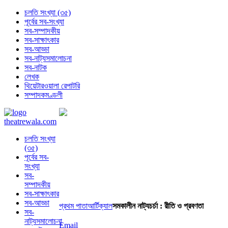
চলতি সংখ্যা (৩৫)
পূর্বের সব-সংখ্যা
সব-সম্পাদকীয়
সব-সাক্ষাৎকার
সব-আড্ডা
সব-নাট্যসমালোচনা
সব-নাটক
লেখক
থিয়েটারওয়ালা রেপাটরি
সম্পাদকমণ্ডলী
চলতি সংখ্যা
(৩৫)
পূর্বের সব-
সংখ্যা
সব-
সম্পাদকীয়
সব-সাক্ষাৎকার
সব-আড্ডা
প্রথম পাতা
আর্টিক্যাল
সমকালীন নাট্যচর্চা : রীতি ও প্রবণতা
সব-
নাট্যসমালোচনা
Email