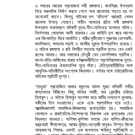
এ সময়ের আরেক প্রযোজনা সখী রঙ্গমালা। জনপ্রিয় উপন্যাস
নিয়ে মঞ্চনাটক নির্মাণ করতে গেলে নানা ঝামেলায় পড়তে হয় তা
অনেকেই জানে। কিন্তু নাটকের দল ‘বটতলা’ বরাবরই সেসব
ঝামেলা উপড়ে গেছেন। শাহীন আখতার রচিত সখী রঙ্গমালা
উপন্যাস অবলম্বনে নাটকটি নৃত্য-গীত-অভিনয়ে অনবদ্য নাটক।
নির্দেশনায় মোহাম্মদ আলী হায়দার। এর কাহিনি দুশ বছর আগের
এক কিংবদন্তি ঘিরে আবর্তিত। নারীর দৃষ্টিকোণে পুরুষের ভোগবাদী-
মানসিকতা, ক্ষমতার লড়াই ও মানবীয় দ্বন্দ্ব উপস্থাপিত হয়েছে।
এ নাটকে রঙ্গমালা ও রাই বিপরীত সত্তার প্রতীক হলেও যেন একই
রূপের আধার। আর সমাজের চৌধুরী যেন ভোগলিপ্সার প্রতীক।
বাংলা-নাট্য-আঙ্গিকের ধারায় বর্ণনাত্মকরীতিতে প্রসেনিয়ামমঞ্চে নৃত্য-
গীত-অভিনয়ের ঐক্যতানিক সূরে গাঁথা। ঐতিহ্যবাহীরীতির সঙ্গে
আধুনিক-নাট্যরীতির সংশ্লেষ বিদ্যমান। বর্ণনার সঙ্গে চরিত্রাভিনয়
নাটকের প্রতিটি দৃশ্যে।
‘তাড়ুয়া’ প্রযোজিত বাকার বকুলের আদম সুরত নাটকটি গভীর
বাস্তবতার বিচ্ছিন্ন কিছু ঘটনার সমষ্টি, যার কেন্দ্রীয় চরিত্র
হিসাবুল। এ নাটকে হিসাবুল অপেক্ষা করে মাটির তলদেশে মুনকার-
নকীবের তিন সওয়ালের। একে একে প্রশ্নবিদ্ধ হয়ে ওঠে।
আত্মজিজ্ঞাসাই সামাজিক-জিজ্ঞাসায় রূপান্তরিত হয়। সামাজিক
দোলাচল ও রাজনৈতিক-নিষ্পেষণের বিকলাঙ্গ এক রূপরেখায় যেন
বিধ্বস্ত মানবতা। অশিক্ষা-কুশিক্ষা মগজে যেন যাপিত-জীবনের
যন্ত্রণারই লীলাক্ষেত্র, আবার মুক্তি-অন্বেষী মানুষও নিস্পৃহ কিংবা
আক্রমণের শিকার- এমনই এক জনপদের ক্ষয়িষ্ণু প্রতিচ্ছবি এ