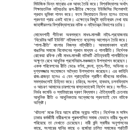
মিউজিক ভিন্ন মাত্রার এক আবহ তৈরি করে। বিশ্ববিদ্যালয় অর্থাৎ
শিক্ষায়তনিক নাট্যচর্চার রূপ-রীতির ক্ষেত্রে ইউজিসির সিলেবাসই
প্রধান ভূমিকা পালন করে। ফলে বিদ্যায়তন ভিন্ন হলেও তাদের
প্রবণতা প্রায় একই থাকে। এক্ষেত্রে কিছুটা ব্যতিক্রম দেখা যায়
জাহাঙ্গীরনগর বিশ্ববিদ্যালয়ের নাটক ও নাট্যতত্ত্ব বিভাগের চর্চায়।
মোমেনশাহী গীতিকা অবলম্বনে মাধব-মালঞ্চী নাট্য-প্রযোজনায়
‘থিয়েটার আর্ট ইউনিট’ নাট্যজগতে বড়োসড় আলোড়ন তৈরি করে।
‘পালা-রীতি’ বাংলার নিজস্ব নাট্যরীতি। আবহমানকাল ধরেই
বাঙালির সমাজে বিনোদনের প্রধান মাধ্যম এ পালারীতি। নির্দেশক
রোকেয়া রফিক বেবী মাধব-মালঞ্চী নাটকটি ঐতিহ্যবাহী পালারীতিকে
অক্ষুণ্ন রেখে আধুনিক প্রসেনিয়াম-মঞ্চজ্ঞানে উপস্থাপন করেছেন।
একক পরিবেশনের রীতি ভেঙে বর্ণনা, বন্দনা, নৃত্য-গীত, অভিনয় ও
দৃশ্যসজ্জার সংযোজনে অদ্বৈত উপস্থাপন করেছেন। এর কাহিনি
রাজ-রাজড়া হলেও এ যেন প্রাত্যহিক গ্রামীণ জীবনের মানবিক-
সমস্যাগুলোই চিহ্নিত করে। চরিত্র, সংলাপ, হাবভাব, চলনবিন্যাস
ও আচরণ আমাদের চারপাশের বাস্তবতাকেই নির্দেশ করে। সংগীত-
নির্ভর কমেডি ও স্যাটায়ারের দ্রবণ বিদ্যমান। ঐতিহ্যবাহী চেতনায়
আধুনিক রীতি ও আধুনিকতার অন্বেষণের প্রবণতাই যেন নাটকে
অন্বিষ্ট।
‘বটতলা’ মঞ্চে নিয়ে আসে রাইজ অ্যান্ড শাইন। নির্দেশক ম সাঈদ
ঢাকার কর্মজীবী নারীরূপকে পুরুষশাসিত সমাজ যেভাবে নারীর শৃঙ্খল
পরিয়েছে তা দেখাতে চেয়েছেন। নারী বন্দি স্বামীর অনুশাসনের
কাছে, সংসারের ঘানির কাছে ও বুর্জোয়া চালিত সমাজের প্রতিটি