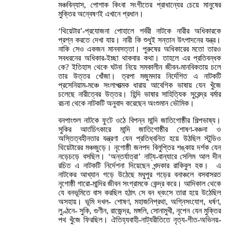
মঞ্চবিন্যাস, পোশাক কিংবা সংগীতের প্রাধান্যের চেয়ে মানুষের
মুক্তির অন্বেষণই এখানে প্রধান।
‘থিয়েটার’-প্রযোজনা পোহালে শর্বরী নাটকে নারীর অধিকারকে
প্রশ্ন করতে দেখা যায়। নারী কি শুধুই সন্তান উৎপাদনের যন্ত্র।
নাকি সেও একজন মানবসত্তা। পুরুষের অধিকারের মতো তারও
সবধরনের অধিকার-ইচ্ছা থাকবার কথা। তাহলে এর প্রতিবন্ধক
কে? ইতিহাস থেকে ঘটনা নিয়ে সমকালীন জীবন-মানবিকতায় চলে
তার উত্তর খোঁজা। ত্রপা মজুমদার নির্দেশিত এ নাটকটি
প্রসেনিয়াম-মঞ্চে সংলাপাত্মক ধারায় আবেগিক ভাষায় যেন খুঁজে
চলেছে নারীত্বের উত্তর। হিন্দি ভাষার সাহিত্যিক সুরেন্দ্র বর্মার
রচনা থেকে নাটকটি অনুবাদ করেছেন অংশুমান ভৌমিক।
বনপাংশুল নাটকে ফুটে ওঠে বিপন্ন মান্দি জাতিগোষ্ঠীর শিল্পভাষ্য।
সুকির আর্তচিৎকারে মান্দি জাতিগোষ্ঠীর শোষণ-বঞ্চনা ও
অস্তিত্বহীনতার যন্ত্রণা যেন প্রতিধ্বনিত হয়ে উঠছিল স্টুডিও
থিয়েটারের মঞ্চজুড়ে। নৃগোষ্ঠী জনপদ বিলুপ্তির শঙ্কায় দর্শক যেন
নড়েচড়ে বসছিল। ‘অন্তর্যাত্রা’ নাট্য-বান্যারে সেলিম আল দীন
রচিত এ নাটকটি নির্দেশনা দিয়েছেন খন্দকার রাকিবুল হক। এ
নাটকের আখ্যান গড়ে উঠেছে মধুপুর গড়ের বনাঞ্চলে বসবাসরত
নৃগোষ্ঠী গারো-মান্দির জীবন সংগ্রামকে কেন্দ্র করে। আদিকাল থেকে
যে বনভূমিতে বাস করছিল হঠাৎ সে বন ধ্বংসে তারা হয়ে উঠেছিল
অসহায়। ভূমি দখল- শোষণ, মহাজনিপ্রথা, অগ্নিসংযোগ, ধর্ষণ,
লুণ্ঠনে- সুকি, গুণীন, রাজেন্দ্র, মঙ্গলি, সোনামুখী, নৃপেন যেন মুক্তির
পথ খুঁজে ফিরছিল। ঐতিহ্যবাহী-নাট্যরীতিতে নৃত্য-গীত-অভিনয়-