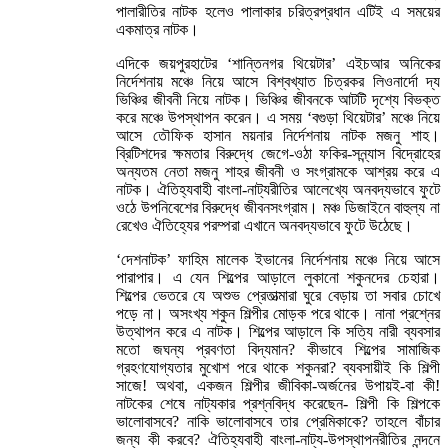
পালারীতির নাটক হলেও পালাকার চরিত্রপ্রধান এটিই এ সময়ের
একমাত্র নাটক।
এদিকে জয়পুরহাটের ‘শান্তিনগর থিয়েটার’ এইচআর অনিকের
নির্দেশনায় মঞ্চে নিয়ে আসে বিশ্বখ্যাত চিত্রকর লিওনার্দো দ্য
ভিঞ্চির জীবনী নিয়ে নাটক। ভিঞ্চির জীবনকে আটটি দৃশ্যে বিভক্ত
করে মঞ্চে উপস্থাপন করেন। এ সময় ‘বগুড়া থিয়েটার’ মঞ্চে নিয়ে
আসে তৌফিক হাসান ময়নার নির্দেশনায় নাটক মজনু শাহ।
ব্রিটিশদের ক্ষমতার বিরুদ্ধে জেগে-ওঠা ফকির-সন্ন্যাস বিদ্রোহের
অন্যতম নেতা মজনু শাহর জীবনী ও সংগ্রামকে আশ্রয় করে এ
নাটক। ঐতিহ্যবাহী বাংলা-নাট্যরীতির আলেখ্যে অনবদ্যভাবে ফুটে
ওঠে উপনিবেশের বিরুদ্ধে জীবনসংগ্রাম। মঞ্চ ডিজাইনে বাহুল্য না
রেখেও ঐতিহ্যের পরম্পরা এখানে অনবদ্যভাবে ফুটে উঠেছে।
‘দেশনাটক’ ফাহিম মালেক ইভানের নির্দেশনায় মঞ্চে নিয়ে আসে
পারাপার। এ যেন শিল্পের আড়ালে লুকানো শকুনদের চেহারা।
শিল্পের ভেতরে যে অশুভ প্রেতাত্মারা ঘুরে বেড়ায় তা সবার চোখে
পড়ে না। অসংখ্য শকুন শিল্পীর মোড়ক পরে থাকে। নানা প্রশ্নের
উত্থাপন করে এ নাটক। শিল্পের আড়ালে কি সত্যি নারী ব্যবসার
মতো জঘন্য প্রবণতা বিদ্যমান? কীভাবে শিল্পের সামাজিক
গ্রহণযোগ্যতার মুখোশ পরে থাকে শকুনরা? ব্যবসায়ীই কি শিল্পী
সাজে! অথবা, একজন শিল্পীর জীবিকা-অর্জনের উপায়ই-বা কী!
নাটকের শেষে নাট্যকার প্রশ্নবিদ্ধ করেছেন- শিল্পী কি শিল্পকে
ভালোবাসবে? নাকি ভালোবাসবে তার প্রেমিকাকে? তাহলে বাঁচার
জন্য কী করবে? ঐতিহ্যবাহী বাংলা-নাট্য-উপস্থাপনরীতির নন্দনে