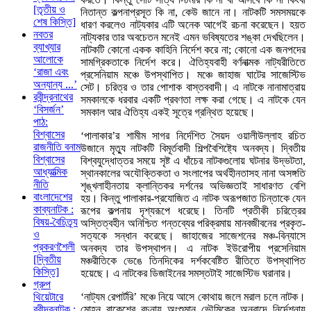
[তৃতীয় ও
নিতান্ত কল্পনাপ্রসূত কি না, কেউ জানে না। নাটকটি সমসময়কে
শেষ কিস্তি]
ধারণ করলেও নাট্যকার এটি অনেক আগেই রচনা করেছেন। হয়ত
নবতর
নাট্যকার তার অবচেতন মনেই এমন ভবিষ্যতের শঙ্কা দেখছিলেন।
ব্যাখ্যার
নাটকটি কোনো একক কাহিনি নির্দেশ করে না; কোনো এক জনপদের
আলোকে
সামগ্রিকতাকে নির্দেশ করে। ঐতিহ্যবাহী বর্ণনাত্মক নাট্যরীতিতে
‘রাজা এবং
প্রসেনিয়াম মঞ্চে উপস্থাপিত। মঞ্চে জাহাজ ঘাটের সাজেস্টিভ
অন্যান্য ...’
সেট। চরিত্র ও তার পোশাক বাস্তববাদী। এ নাটকে নানামাত্রায়
রবীন্দ্রনাথের
সমকালকে ধরবার একটি প্রবণতা লক্ষ করা গেছে। এ নাটকে যেন
‘বিসর্জন’
সমকাল আর ঐতিহ্য একই সূত্রে গ্রন্থিত হয়েছে।
পাঠ:
বিশ্বাসের
‘পালাকার’র শামীম সাগর নির্দেশিত সৈয়দ ওয়ালীউল্লাহ রচিত
রাজনীতি বনাম
উজানে মৃত্যু নাটকটি বিমূর্তবাদী শিল্পবৈশিষ্ট্যে অনবদ্য। দ্বিতীয়
বিশ্বাসের
বিশ্বযুদ্ধোত্তর সময়ে সৃষ্ট এ ধাঁচের নাটকগুলোয় ঘটনার উদ্ভটতা,
আধ্যাত্মিক
স্থানকালের অযৌক্তিকতা ও সংলাপের অর্থহীনতাসহ নানা অসঙ্গতি
নীতি
শৃঙ্খলাহীনতায় ক্লান্তিকর দর্শনের অভিজ্ঞতাই সাধারণত বেশি
বাংলাদেশের
হয়। কিন্তু পালাকার-প্রযোজিত এ নাটক অরূপজাত চিন্তাকে যেন
কাব্যনাটক :
রূপের কল্পনায় দৃশ্যরূপে ধরেছে। তিনটি প্রতীকী চরিত্রের
বিষয়-বৈচিত্র্য
অস্তিত্বহীন অনিশ্চিত গন্তব্যের পরিক্রমায় মানবজীবনের প্রকৃত-
ও
সত্যকে সন্ধান করেছে। জাহাজের সাজেশনের মঞ্চ-বিন্যাসে
প্রকরণশৈলী
অনবদ্য তার উপস্থাপন। এ নাটক ইউরোপীয় প্রসেনিয়াম
[দ্বিতীয়
মঞ্চরীতিকে ভেঙে তিনদিকের দর্শকবেষ্টিত রীতিতে উপস্থাপিত
কিস্তি]
হয়েছে। এ নাটকের ডিজাইনের সমস্তটাই সাজেস্টিভ ঘরানার।
গ্রুপ
‘নাট্যম রেপার্টরি’ মঞ্চে নিয়ে আসে কোথায় জলে মরাল চলে নাটক।
থিয়েটারে
মোহন রাকেশের রচনায় অংশুমান ভৌমিকের অনুবাদে নির্দেশনায়
রবীন্দ্রনাটক :