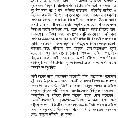
কয়েকটি নাটক মঞ্চে আসে। তারমধ্যে অন্যতম ‘হৃৎমঞ্চ’-
প্রযোজনা রিমান্ড। বাংলাদেশের বর্ষিয়ান অভিনেতা আসাদুজ্জামান
নূর দীর্ঘ সময় পর এ মঞ্চে অভিনয় করেছেন। নাটকটির রচয়িতা ও
নির্দেশক শুভাশিস সিনহা। নাটকের মূলে আছে একজন নৈরাজ্যবাদী
লেখকের সত্তা। তরুণদের বিধ্বংসী নানা প্রবণতা উসকে দেবার
অপরাধে তাকে গোয়েন্দার জেরার সম্মুখীন হতে হয়। নাটকটির দৃশ্য
নির্মাণের অতটা কারিশমা নেই; যতটা কারিশমা আছে চিন্তার ভাব-
প্রকাশে। কারিশমা আছে সংলাপের দ্বান্দ্বিক খেলায়। নাট্যকার
লেখকের মনস্তত্ত্বকে আশ্রয় করে নৈরাশ্যবাদী বিধ্বংসী প্রবণতাকে
ব্যাখ্যা করেছেন। বিপরীতমুখী দুটি চরিত্রকে দিয়ে নৈরাজ্যচেতনা,
সমাজের ক্ষত, জীবনের নানা অনুষঙ্গ, টানপোড়েনগুলো তুলে
ধরেছেন। খুব বড়োধরনের কোনো মঞ্চসজ্জা নেই। প্রচলিত
রিমান্ডের মতো দুটো চেয়ার ও একটি টেবিল। প্রসেনিয়াম-
মঞ্চবিন্যাসের ইউরোপীয় দ্বন্দ্ব-নির্ভররীতিতে বাস্তববাদী ধারায়
নাটকটি উপস্থাপিত।
আলী যাকের নাট্য প্রণোদনার আরেকটি নাটক প্রাচ্যনাট-প্রযোজনা
রবীন্দ্রনাথ ঠাকুরের অচলায়তন নাটকটি এ সময়ে বিশেষ মনোযোগের
কেন্দ্রবিন্দু হয়ে ওঠে। নির্দেশক আজাদ আবুল কালাম এ নাটকে
মাদ্রাসাকেন্দ্রিক নারী-শিক্ষার অচলায়তনকে চিহ্নিত করেছেন।
মানবমুক্তি বা গতিতে ভিন্ন আরেক মাত্রা যোগ করেছেন।
প্রসেনিয়াম-আর্চেই নৃত্য-গীত-অভিনয়ে অনবদ্য হয়ে ওঠে
নাট্যবাস্তবতা। থিয়েটার যে অনবদ্য মঞ্চমায়া তৈরি করবে এ নাটকে
যেন সে প্রবণতাই বিদ্যমান। প্রথা, ধর্ম ও সমাজের অচলায়ন
ভেঙে মানুষের মুক্তিই এর মূলসুর।