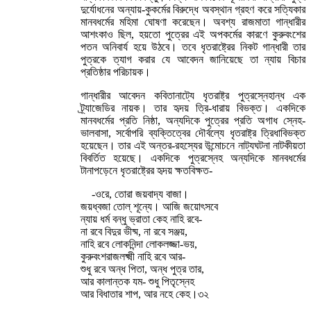
দুর্যোধনের অন্যায়-কুকর্মের বিরুদ্ধে অবস্থান গ্রহণ করে সত্যিকার
মানবধর্মের মহিমা ঘোষণা করেছেন। অবশ্য রাজমাতা গান্ধারীর
আশংকাও ছিল, হয়তো পুত্রের এই অপকর্মের কারণে কুরুবংশের
পতন অনিবার্য হয়ে উঠবে। তবে ধৃতরাষ্ট্রের নিকট গান্ধারী তার
পুত্রকে ত্যাগ করার যে আবেদন জানিয়েছে তা ন্যায় বিচার
প্রতিষ্ঠার পরিচায়ক।
গান্ধারীর আবেদন কবিতানাট্যে ধৃতরাষ্ট্র পুত্রস্নেহান্ধ এক
ট্র্যাজেডির নায়ক। তার হৃদয় ত্রি-ধারায় বিভক্ত। একদিকে
মানবধর্মের প্রতি নিষ্ঠা, অন্যদিকে পুত্রের প্রতি অগাধ স্নেহ-
ভালবাসা, সর্বোপরি ব্যক্তিত্বের দৌর্বল্যে ধৃতরাষ্ট্র ত্রিধাবিভক্ত
হয়েছেন। তার এই অন্তর-রহস্যের উন্মোচনে নাট্যঘটনা নাটকীয়তা
বিবর্তিত হয়েছে। একদিকে পুত্রস্নেহ অন্যদিকে মানবধর্মের
টানাপড়েনে ধৃতরাষ্ট্রের হৃদয় ক্ষতবিক্ষত-
-ওরে, তোরা জয়বাদ্য বাজা।
জয়ধ্বজা তোল্ শূন্যে। আজি জয়োৎসবে
ন্যায় ধর্ম বন্ধু ভ্রাতা কেহ নাহি রবে-
না রবে বিদুর ভীষ্ম, না রবে সঞ্জয়,
নাহি রবে লোকনিন্দা লোকলজ্জা-ভয়,
কুরুবংশরাজলক্ষ্মী নাহি রবে আর-
শুধু রবে অন্ধ পিতা, অন্ধ পুত্র তার,
আর কালান্তক যম- শুধু পিতৃস্নেহ
আর বিধাতার শাপ, আর নহে কেহ।৩২