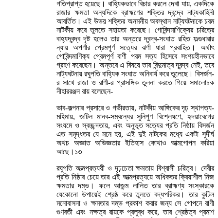
গতিপ্রাপ্ত হয়েছে। বাহ্যিকভাবে বিচার করলে দেখা যায়, একদিকে
রাজার ক্ষমতা অন্যদিকে ব্রাহ্মণের শক্তির দ্বন্দ্বে নাট্যকাহিনী
আবর্তিত। এই উভয় শক্তির অনমনীয় অবস্থান নাট্যঘটনাকে চরম
নাটকীয় করে তুলতে সহায়তা করেছে। গোবিন্দমাণিক্যের চরিত্রে
বাহ্যদ্বন্দ্ব দৃষ্ট হলেও তার অন্তরে দ্বন্দ্ব-সংঘাত রহিত ফল্গুধারার
ন্যায় অপর্ণার প্রেমপূর্ণ সত্যের ঝর্ণা ধারা প্রবাহিত। অর্থাৎ
গোবিন্দমাণিক্য প্রেমপূর্ণ বাণী পরম সত্য হিসেবে সংশয়হীনভাবে
গ্রহণ করেছেন। অন্তরে এ বিষয়ে তার বিন্দুমাত্র দ্বন্দ্ব নেই, তবে
নাট্যঘটনায় রঘুপতি বাহ্যিক সংঘাত অনিবার্য করে তুলেছে। বিসর্জন-
র সাথে রাজা ও রাণী-র প্রাসঙ্গিক তুলনা করতে গিয়ে সমালোচক
নীহাররঞ্জন রায় বলেছেন-
ভাব-কল্পনার প্রসারে ও গভীরতায়, নাটকীয় আঙ্গিকের দৃঢ় স্থাপত্য-
মহিমায়, জটিল মানব-সম্বন্ধের সুনিপুণ বিশ্লেষণে, হৃদয়াবেগের
সংযমে ও স্বচ্ছন্দতায়, এবং অনুভূত সত্যের প্রতি নিষ্ঠায় বিসর্জন
এত সমৃদ্ধতর যে মনে হয়, এই দুই নাটকের মধ্যে একটা সুদীর্ঘ
অথচ অজ্ঞাত অভিজ্ঞতার ইতিহাস কোথাও আত্মগোপন করিয়া
আছে।১৩
রঘুপতি আত্মপ্রত্যয়ী ও দৃঢ়চেতা ক্ষমতায় বিশ্বাসী চরিত্র। দেবীর
প্রতি নিষ্ঠার চেয়ে তার এই আত্মপ্রত্যয়ে অধিকতর ক্রিয়াশীল নিজ
ক্ষমতার দম্ভ। ফলে আজন্ম লালিত তার ব্রাহ্মণ্য সংস্কারকে
যেকোনো উপায়েই শ্রেষ্ঠ করে তুলতে বদ্ধপরিকর। তার কুটিল
মনোবাসনা ও ক্ষমতার দম্ভ প্রকাশ করার জন্য সে গোপনে রাণী
গুণবতী এবং নক্ষত্র রায়কে প্রলুব্ধ করে, তার শ্রেষ্ঠত্ব প্রমাণ