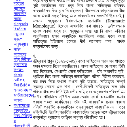
পত্র-কাব্য রচনা করতে গিয়েও অসচেতনভাবে এতে যে নাট্য-মুহূর্ত
দত্তের
সৃষ্টি করেছিলেন তার মধ্য দিয়ে বাংলা সাহিত্যের ভবিষ্যৎ
প্রহসনে
কাব্যনাটকের বীজ বুনে দিয়েছিলেন। বীরাঙ্গনা-য় কাব্যনাটকের বীজ
সমকালীন
আছে একথা সত্য; কিন্তু এতে কাব্যনাটকের সকল বৈশিষ্ট্য নেই।
সমাজ
এজন্য মধুসূদনের বীরাঙ্গানা-কে মনোনাট্য
(Dramatic
বাস্তবতার
Monologue)
হিসেবে আখ্যায়িত করা যায়।১ দুর্ভাগ্যজনক
বিবর্তন ও
হলেও একথা সত্য যে, মধুসূদনের সময় হয় নি বাংলা কবিতার
দ্বন্দ্বের
আধুনিকায়ন ছাড়া অন্যদিকে মনোনিবেশ করার; ফলে বাংলা
স্বরূপ
সাহিত্যের ইতিহাসে চলেছে দীর্ঘ অপেক্ষার পালা- সার্থক
অনুসন্ধান
কাব্যনাটকের জন্য।
সাঈদ
আহমদের
খ.
নাট্য নিরীক্ষা:
রবীন্দ্রনাথ ঠাকুর (১৮৬১-১৯৪১) বাংলা সাহিত্যের প্রায় সব শাখাতে
অ্যাবসার্ড
সমান দক্ষতায় বিচরণ করেছিলেন। বাংলা সাহিত্যের যে-শাখায় তিনি
রূপকল্প,
হাত দিয়েছেন, সেখানেই সোনা ফলিয়েছেন। তাঁর অভাবনীয় সৃষ্টি-
বাংলার
প্রতিভা দিয়ে বাংলা সাহিত্যে নানামাত্রিক পরীক্ষা-নিরীক্ষা করেছেন,
মেটাফর,
যার মধ্য দিয়ে কখনো কখনো সৃষ্টি হয়েছে- সাহিত্যের সম্পূর্ণ
উদারনৈতিক
স্বতন্ত্র কোনো এক শাখা। দেশী-বিদেশী সাহিত্যের সঙ্গে তাঁর
মানবতাবাদ ও
পরিচয় থাকলেও তিনি ইউরোপীয় সাহিত্যের অনুকরণের পরিবর্তে এ-
জাতীয়তাবাদের
দেশীয় পটভূমিতে সৃষ্টিশীল মননচেতনার দ্বারা কাব্যনাটক রচনার
অন্বয়
প্রয়াস গ্রহণ করেছিলেন। তাঁর এই কাব্যনাটক রচনার প্রয়াস
বাংলাদেশের
এলিয়ট প্রবর্তিত কাব্যনাটকের তত্ত্বানুসরণে কাব্যনাটক নয়। তবে
কাব্যনাটক :
ডব্লিউ.বি. ইয়েটস্ প্রবর্তিত কাব্যনাট্যের তত্ত্বের সঙ্গে রবীন্দ্রনাথের
বিষয়-বৈচিত্র্য
কাব্যনাট্য-প্রয়াসের তাত্ত্বিক সাদৃশ্য পরিলক্ষিত হয়।
ও
প্রকরণশৈলী
রবীন্দ্র-কাব্যনাট্য প্রয়াসের মধ্য দিয়ে ভারতীয় সাহিত্য-সংস্কৃতি