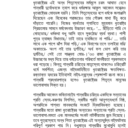
ধৃতরাষ্ট্রের এই অন্ধ পিতৃস্নেহের মর্মমূলে চরম আঘাত হেনে
গান্ধারী দুর্যোধনকে ত্যাগ করে ধর্মরক্ষার আকুল আবেদন সত্ত্বেও
ধৃতরাষ্ট্রের মোহভঙ্গ হয়নি। তিনি পিতৃস্নেহের বশে ধর্মকে জলাঞ্জলি
দিয়েছেন এবং বিবেকের পরাজয়েও তার পৌরুষ মাথা উঁচু করে
দাঁড়াতে পারেনি। নিজের ব্যর্থতার গ্লানিতে মূহ্যমান ধৃতরাষ্ট্র
প্রিয়তমার সামনে মর্মবেদনায় উচ্চারণ করে,- ‘... ছিঁড়িতে পারি নে
মোহডোর,/ ধর্মকথা শুধু আসি হানে সুকঠোর/ ব্যর্থ ব্যথা। পাপী
পুত্র ত্যাজ্য বিধাতার,/ তাই তারে ত্যজিতে না পারি-/ ... তারি
সাথে এক পাপে ঝাঁপ দিয়া পড়ি,/ এক বিনাশের তলে তলাইয়া মরি/
অকাতরে- অংশ লই তার দুর্গতির,/ অর্ধ ফল ভোগ করি তার
দুর্মতির,/ সেই তো সান্ত্বনা মোর-।’৩৩ রাজা ধৃতরাষ্ট্রের এ
উচ্চারণের মধ্য দিয়ে তার ধর্মচেতনার পরিবর্তে মানবীয়তা প্রবলভাবে
ধরা পড়েছে। কিন্তু গান্ধারী চরিত্রে মাতৃস্নেহ থাকলেও চরিত্রটি
ধর্মে সমর্পিতা; এজন্য নাট্যকাহিনীতে ধৃতরাষ্ট্রের ক্ষতবিক্ষত-
রক্তাক্ত হৃদয়ের ইতিহাসই নাট্য-দ্বন্দ্বের প্রেক্ষাপট রচনা করে।
গান্ধারী শ্রদ্ধারপাত্র হলেও ধৃতরাষ্ট্রের পিতৃত্ব মানুষের
ভালোবাসায় সিক্ত হয়।
গান্ধারীর আবেদন কবিতানাট্যে গান্ধারীর চরিত্র একদিকে সন্তানের
প্রতি স্নেহ-করুণায় বিগলিত, স্বামীর প্রতি আনুগত্যধর্মে নিষ্ঠ,
অপরদিকে শাশ্বত মানবধর্মের সংকটে দ্বিধাবিভক্ত হয়েছে।
গান্ধারীর মতো রাজা ধৃতরাষ্ট্রের অন্তরেও সন্তানের প্রতি স্নেহ-
ভালোবাসা-মমতা এবং মানবধর্মের সংকট নাটকীয়তার জন্ম দিয়েছে।
তবে পুত্রস্নেহে অন্ধ পিতা ধৃতরাষ্ট্রের এই অন্তর্দ্বন্দ্ব নাট্যঘটনায়
পরিপূর্ণ প্রকাশ পায় নি। শুধুমাত্র গান্ধারীর মুখোমুখি হলেই