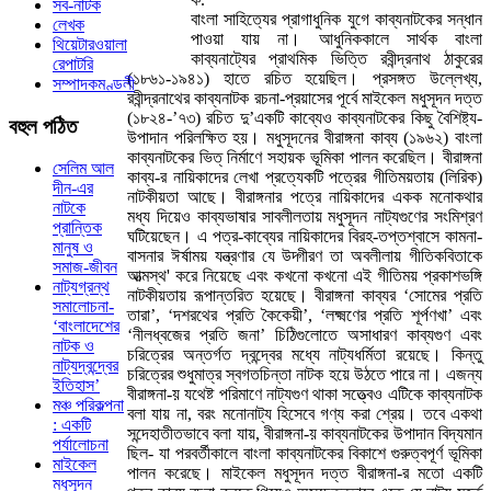
সব-নাটক
বাংলা সাহিত্যের প্রাগাধুনিক যুগে কাব্যনাটকের সন্ধান
লেখক
পাওয়া যায় না। আধুনিককালে সার্থক বাংলা
থিয়েটারওয়ালা
কাব্যনাট্যের প্রাথমিক ভিত্তি রবীন্দ্রনাথ ঠাকুরের
রেপাটরি
(১৮৬১-১৯৪১) হাতে রচিত হয়েছিল। প্রসঙ্গত উল্লেখ্য,
সম্পাদকমণ্ডলী
রবীন্দ্রনাথের কাব্যনাটক রচনা-প্রয়াসের পূর্বে মাইকেল মধুসূদন দত্ত
(১৮২৪-’৭৩) রচিত দু’একটি কাব্যেও কাব্যনাটকের কিছু বৈশিষ্ট্য-
বহুল
পঠিত
উপাদান পরিলক্ষিত হয়। মধুসূদনের বীরাঙ্গনা কাব্য (১৯৬২) বাংলা
কাব্যনাটকের ভিত্ নির্মাণে সহায়ক ভূমিকা পালন করেছিল। বীরাঙ্গনা
সেলিম আল
কাব্য-র নায়িকাদের লেখা প্রত্যেকটি পত্রের গীতিময়তায় (লিরিক)
দীন-এর
নাটকীয়তা আছে। বীরাঙ্গনার পত্রে নায়িকাদের একক মনোকথার
নাটকে
মধ্য দিয়েও কাব্যভাষার সাবলীলতায় মধুসূদন নাট্যগুণের সংমিশ্রণ
প্রান্তিক
ঘটিয়েছেন। এ পত্র-কাব্যের নায়িকাদের বিরহ-তপ্তশ্বাসে কামনা-
মানুষ ও
বাসনার ঈর্ষাময় যন্ত্রণার যে উদ্গীরণ তা অবলীলায় গীতিকবিতাকে
সমাজ-জীবন
আত্মস্থ' করে নিয়েছে এবং কখনো কখনো এই গীতিময় প্রকাশভঙ্গি
নাট্যগ্রন্থ
নাটকীয়তায় রূপান্তরিত হয়েছে। বীরাঙ্গনা কাব্যর ‘সোমের প্রতি
সমালোচনা-
তারা’, ‘দশরথের প্রতি কৈকেয়ী’, ‘লক্ষ্মণের প্রতি শূর্পণখা’ এবং
‘বাংলাদেশের
‘নীলধ্বজের প্রতি জনা’ চিঠিগুলোতে অসাধারণ কাব্যগুণ এবং
নাটক ও
চরিত্রের অন্তর্গত দ্বন্দ্বের মধ্যে নাট্যধর্মিতা রয়েছে। কিন্তু
নাট্যদ্বন্দ্বের
চরিত্রের শুধুমাত্র স্বগতচিন্তা নাটক হয়ে উঠতে পারে না। এজন্য
ইতিহাস’
বীরাঙ্গনা-য় যথেষ্ট পরিমাণে নাট্যগুণ থাকা সত্ত্বেও এটিকে কাব্যনাটক
মঞ্চ পরিকল্পনা
বলা যায় না, বরং মনোনাট্য হিসেবে গণ্য করা শ্রেয়। তবে একথা
: একটি
সন্দেহাতীতভাবে বলা যায়, বীরাঙ্গনা-য় কাব্যনাটকের উপাদান বিদ্যমান
পর্যালোচনা
ছিল- যা পরবর্তীকালে বাংলা কাব্যনাটকের বিকাশে গুরুত্বপূর্ণ ভূমিকা
মাইকেল
পালন করেছে। মাইকেল মধুসূদন দত্ত বীরাঙ্গনা-র মতো একটি
মধুসূদন