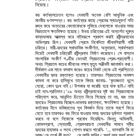
নিয়েছে।
কচ কর্তব্যসচেতন হলেও দেবযানী অনেক বেশি আধুনিক এবং
মানবীয় গুণসম্পন্ন। কচ কর্তব্যের কাছে প্রেমের স্বতঃস্ফূর্ত গতি
রুদ্ধ করে অন্তরের বেদনাবোধকে লুকিয়ে দেবলোকে যাওয়ার সময়
বিরহতাপে ক্ষতবিক্ষত হয়েছে। উভয় চরিত্রের এই অন্তর্গত দ্বন্দ্ব
কাব্যভাষায় আত্মস্থ করে নাট্যরূপে প্রকাশ করাই রবীন্দ্রনাথের
অভিপ্রায় ছিল। দেবযানী প্রেমে নিবেদিতা জীবনপিয়াসী নারী
চরিত্র। নারী-হৃদয়ের স্বাভাবিক সংকীর্ণতা, অনুদারতা, স্বার্থপরতা
দিয়েই দেবযানী চরিত্রটি রবীন্দ্রনাথ নির্মাণ করেছেন। সে বাস্তব
সাংসারিক সংকীর্ণ গণ্ডীর ভেতরই প্রিয়তমের প্রেম-প্রত্যাশী।
অথচ প্রিয়তম কচের জীবনের লক্ষ্য মৃত্যু সঞ্জীবনী জ্ঞানার্জন করা।
দীর্ঘকাল এক সাথে বসবাস করেও কচের নিকট থেকে এই প্রাপ্তিতে
দেবযানীর হৃদয় রক্তাক্ত হয়েছে। তারপরও প্রিয়তমের অমঙ্গল
কামনা না করে হাসিমুখে তাকে বিদায় জানায়- ‘কৃতজ্ঞতা! ভুলে
যেয়ো, কোন দুঃখ নাই।/ উপকার যা করেছি হয়ে যাক ছাই-/ নাহি
চাই দান-প্রতিদান।’২৯ অথচ রবীন্দ্রনাথের সৃষ্ট কচ প্রিয়তমাকে
পরিত্যাগ করে, আনন্দিত চিত্তে ফিরে গিয়েছে তা নয়, বরং তার
হৃদয়েও প্রিয়তমার বিচ্ছেদ-ভাবনায় রক্তাক্ত, ক্ষতবিক্ষত হয়েছে।
কর্তব্যের টানে ভবিষ্যতের সুখ বিসর্জন দিয়ে তাকে স্বর্গে ফিরে
যেতে হবে তারপরও কচ ফিরে যাওয়ার সময় হৃদয়ের দুর্বলতা প্রকাশ
করবে না বলে নিজেকে প্রবোধ দিয়েছিল- কিন্তু অভিমানী,
কোমলপ্রাণা, স্নেহময়ী, প্রেমপরায়ণা দেবযানীর সামনে স্বীয়
হৃদয়ের হাহাকার ও সত্য গোপন করতে পারেনি- ‘... ভালবাসি কি না
আজ/ সে তর্কে কী ফল? ... সে আমি সাধিব। স্বর্গ আর স্বর্গ বলে/