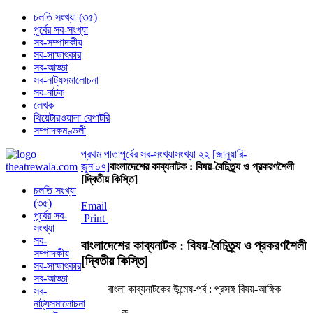
চলতি সংখ্যা (৩৫)
পূর্বের সব-সংখ্যা
সব-সম্পাদকীয়
সব-সাক্ষাৎকার
সব-আড্ডা
সব-নাট্যসমালোচনা
সব-নাটক
লেখক
থিয়েটারওয়ালা রেপাটরি
সম্পাদকমণ্ডলী
প্রথম পাতা
পূর্বের সব-সংখ্যা
সংখ্যা ২২ [জানুয়ারি-
জুন'০৭]
বাংলাদেশের কাব্যনাটক : বিষয়-বৈচিত্র্য ও প্রকরণশৈলী
[দ্বিতীয় কিস্তি]
চলতি সংখ্যা
(৩৫)
Email
পূর্বের সব-
Print
সংখ্যা
সব-
বাংলাদেশের কাব্যনাটক : বিষয়-বৈচিত্র্য ও প্রকরণশৈলী
সম্পাদকীয়
[দ্বিতীয় কিস্তি]
সব-সাক্ষাৎকার
সব-আড্ডা
বাংলা কাব্যনাটকের উন্মেষ-পর্ব : প্রসঙ্গ বিষয়-আঙ্গিক
সব-
নাট্যসমালোচনা
ক.