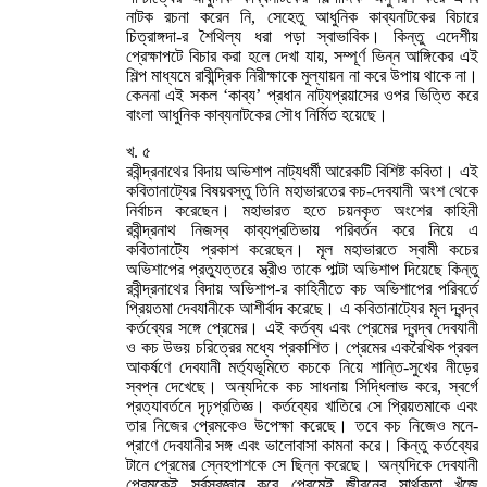
নাটক রচনা করেন নি, সেহেতু আধুনিক কাব্যনাটকের বিচারে
চিত্রাঙ্গদা-র শৈথিল্য ধরা পড়া স্বাভাবিক। কিন্তু এদেশীয়
প্রেক্ষাপটে বিচার করা হলে দেখা যায়, সম্পূর্ণ ভিন্ন আঙ্গিকের এই
শিল্প মাধ্যমে রাবীন্দ্রিক নিরীক্ষাকে মূল্যায়ন না করে উপায় থাকে না।
কেননা এই সকল ‘কাব্য’ প্রধান নাট্যপ্রয়াসের ওপর ভিত্তি করে
বাংলা আধুনিক কাব্যনাটকের সৌধ নির্মিত হয়েছে।
খ. ৫
রবীন্দ্রনাথের বিদায় অভিশাপ নাট্যধর্মী আরেকটি বিশিষ্ট কবিতা। এই
কবিতানাট্যের বিষয়বস্তু তিনি মহাভারতের কচ-দেবযানী অংশ থেকে
নির্বাচন করেছেন। মহাভারত হতে চয়নকৃত অংশের কাহিনী
রবীন্দ্রনাথ নিজস্ব কাব্যপ্রতিভায় পরিবর্তন করে নিয়ে এ
কবিতানাট্যে প্রকাশ করেছেন। মূল মহাভারতে স্বামী কচের
অভিশাপের প্রত্যুত্তরে স্ত্রীও তাকে পাল্টা অভিশাপ দিয়েছে কিন্তু
রবীন্দ্রনাথের বিদায় অভিশাপ-র কাহিনীতে কচ অভিশাপের পরিবর্তে
প্রিয়তমা দেবযানীকে আশীর্বাদ করেছে। এ কবিতানাট্যের মূল দ্বন্দ্ব
কর্তব্যের সঙ্গে প্রেমের। এই কর্তব্য এবং প্রেমের দ্বন্দ্ব দেবযানী
ও কচ উভয় চরিত্রের মধ্যে প্রকাশিত। প্রেমের একরৈখিক প্রবল
আকর্ষণে দেবযানী মর্ত্যভূমিতে কচকে নিয়ে শান্তি-সুখের নীড়ের
স্বপ্ন দেখেছে। অন্যদিকে কচ সাধনায় সিদ্ধিলাভ করে, স্বর্গে
প্রত্যাবর্তনে দৃঢ়প্রতিজ্ঞ। কর্তব্যের খাতিরে সে প্রিয়তমাকে এবং
তার নিজের প্রেমকেও উপেক্ষা করেছে। তবে কচ নিজেও মনে-
প্রাণে দেবযানীর সঙ্গ এবং ভালোবাসা কামনা করে। কিন্তু কর্তব্যের
টানে প্রেমের স্নেহপাশকে সে ছিন্ন করেছে। অন্যদিকে দেবযানী
প্রেমকেই সর্বস্বজ্ঞান করে প্রেমেই জীবনের সার্থকতা খুঁজে