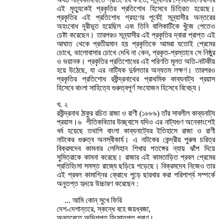
এই মৃত্যুকেই প্রকৃতির প্রতিশোধ হিসেবে চিত্রিত হয়েছে।
প্রকৃতির এই প্রতিশোধ গ্রহণের পূর্বেই সন্ন্যাসীর অন্তরের
অহংবোধ দূরীভূত হয়েছিল এবং তিনি বালিকাটিকে খুঁজে পেতেও
চেষ্টা করেছেন। তারপরও সন্ন্যাসীর এই প্রকৃতির দ্বারা প্রাপ্ত এই
আঘাত থেকে প্রতীয়মান হয় প্রকৃতিকে আমরা যতোই প্রেমের
চোখে, ভালোবাসার চোখে দেখি না কেন, প্রকৃত-প্রস্তাবে সে নিষ্ঠুর
ও ভয়ানক। প্রকৃতির প্রতিশোধের এই পরিণতি মূলত অতি-নাটকীয়
হয়ে উঠেছে, যা এর নাট্যিক দুর্বলতার অন্যতম লক্ষণ। তারপরও
প্রকৃতির প্রতিশোধ রবীন্দ্রনাথের প্রাথমিক কাব্যনাট্য প্রয়াস
হিসেবে বাংলা সাহিত্যে গুরুত্বপূর্ণ সংযোজন হিসেবে বিবেচ্য।
খ. ২
রবীন্দ্রনাথ ঠাকুর রচিত রাজা ও রাণী (১৮৮৯) তাঁর সাবলীল কাব্যনাট্য
প্রয়াস।৬ গীতিকবিতার উচ্ছ্বাসে যদিও এর নাট্যগুণ অনেকাংশেই
খর্ব হয়েছে তথাপি বাংলা কাব্যনাট্যের ইতিহাসে রাজা ও রাণী
নাটকের গুরুত্ব অনস্বীকার্য। এ নাটকের কেন্দ্রীয় পুরুষ চরিত্র
বিক্রমদেব কামনার লেলিহান শিখায় পতঙ্গের ন্যায় ঝাঁপ দিয়ে
সুমিত্রাকে কামনা করেছে। রাজার এই কামতাড়িত প্রবল প্রেমের
প্রতিহিংসা সমস্ত রাজ্যে ছড়িয়ে পড়েছে। বিক্রমদেব নিজেও তার
এই প্রবল কামাগ্নির ক্রোধে পুড়ে ছারখার করা পরিপার্শ্ব সম্পর্কে
অনুতপ্ত হৃদয়ে উচ্চারণ করেছেন :
... আমি কোন্ সুখে ফিরি
দেশ-দেশান্তরে, স্কন্ধে বহে জয়ধ্বজা,
অন্তরেতে অভিশপ্ত হিংসাতপ্ত প্রাণ।