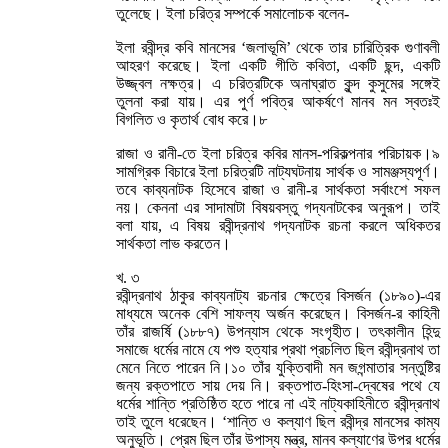
তুলেছে। ইলা চরিত্র সম্পর্কে সমালোচক বলেন-
ইলা রবীন্দ্র কবি মানসের ‘জলাভূমি’ থেকে তার চারিত্রিক গুণাবলী
আহরণ করেছে। ইলা একটি গীতি কবিতা, একটি ছন্দ, একটি
উজ্জ্বল নক্ষত্র। এ চরিত্রটিকে অনাঘ্রাত কুন্দ কুসুমের সঙ্গেই
তুলনা করা যায়। এর পুর্ণ পবিত্র আকর্ষণে মানব মন স্বতঃই
বিগলিত ও কৃতার্থ বোধ করে।৮
রাজা ও রানী-তে ইলা চরিত্র কবির মানস-পরিকল্পনার পরিচায়ক।৯
সামগ্রিক বিচারে ইলা চরিত্রটি নাট্যঘটনায় সার্থক ও সামঞ্জস্যপূর্ণ।
তবে কাব্যনাটক হিসেবে রাজা ও রানী-র সার্থকতা সর্বাংশে সফল
নয়। কেননা এর সাদামাটা বিষয়বস্তু গদ্যনাটকের অনুরূপ। তাই
বলা যায়, এ বিষয় রবীন্দ্রনাথ গদ্যনাটক রচনা করলে অধিকতর
সার্থকতা লাভ করতেন।
খ. ৩
রবীন্দ্রনাথ ঠাকুর কাব্যনাট্য রচনার ক্ষেত্রে বিসর্জন (১৮৯০)-এর
মাধ্যমে অনেক বেশি সাফল্য অর্জন করেছেন। বিসর্জন-র কাহিনী
তাঁর রাজর্ষি (১৮৮৭) উপন্যাস থেকে সংগৃহীত। তৎকালীন হিন্দু
সমাজে ধর্মের নামে যে পশু হত্যার প্রথা প্রচলিত ছিল রবীন্দ্রনাথ তা
মেনে নিতে পারেন নি।১০ তাঁর যুক্তিবাদী মন জগন্মাতার সন্তুষ্টির
জন্য রক্তপাতে সায় দেয় নি। রক্তপাত-হিংসা-দ্বেষের পথে যে
ধর্মের শান্তি প্রতিষ্ঠিত হতে পারে না এই নাট্যকাহিনীতে রবীন্দ্রনাথ
তাই তুলে ধরেছেন। ‘শান্তি ও কল্যাণ ছিল রবীন্দ্র মানসের কাম্য
অনুভূতি। প্রেম ছিল তাঁর উপাস্য মন্ত্র, মানব কল্যাণের উপর ধর্মের