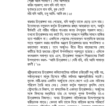
শ্রেষ্ঠ আমি শতগুণে। সেই আপনারে
করিব প্রকাশ; ভাল যদি নাই লাগে
ঘৃণাভরে চলে যান যদি, বুক ফেটে
মরি যদি আমি, তবু আমি- আমি রব।২৫
বারবার চিত্রাঙ্গদা ভয় পেয়েছে, যদি অর্জুন তাকে ছেড়ে চলে যায়।
ইতোমধ্যে দস্যুদল কর্তৃক চিত্রাঙ্গদার রাজ্য আক্রান্ত হলে, অর্জুন
বীর্যবতী এই নারীর পরিচয় পাওয়ার জন্য ঔৎসুক্য প্রকাশ করে।
তখনো চিত্রাঙ্গদার ভয় কাটে নি; ফলে স্বরূপে স্বামীর সামনে হাজির
হতে পারছিল না। একদিকে প্রেমের স্নেহবন্ধন অন্যদিকে হৃদয়ের
সত্য প্রকাশ করার মানসিক যন্ত্রণা চিত্রাঙ্গদার হৃদয় ক্ষতবিক্ষত ও
রক্তাক্ত করেছে। তবে অর্জুনও ধীরে ধীরে বাহ্যরূপের মোহ
কাটিয়ে উঠে হৃদয়ের সৌন্দর্য উপলব্ধিতে প্রস্তুত হয়েছে। এদিকে
বৎসরকাল সমাপ্ত হয়ে এলে, চিত্রাঙ্গদা স্বরূপে প্রিয়তমের নিকট
উপস্থাপন করল- ‘আমি চিত্রাঙ্গদা।/ দেবী নহি, নহি আমি সামান্য
রমণী।’২৬
রবীন্দ্রনাথের চিত্রাঙ্গদা কবিতানাট্যের নায়িকা চরিত্রটি শুধু নারী নয়,
সর্বান্তকরণে মানুষ হিসেবে স্বীয় মর্যাদায় আত্মপ্রতিষ্ঠায় সচেষ্ট।
মৃতবৎ নারী-হৃদয় একদিন অর্জুনকে দেখে জেগে ওঠে এবং নাটকের
পরিবেশ তৈরি করে দেয়। দেবতা কর্তৃক প্রদত্ত কুৎসিৎ দেহে
সৌন্দর্যের যে বিকাশ, তা বাস্তবিক-ই একান্ত চিত্রাঙ্গদার। অর্জুনের
সঙ্গে মিলনের মধ্যদিয়ে তার যে অসহ্য পুলক উপলব্ধি তা-ও
চিত্রাঙ্গদার নিজস্ব। অথচ চিত্রাঙ্গদা নাট্যকারের উদ্দেশ্যপূরণের
ক্রীড়ানক মাত্র। কেননা কবি তাকে দিয়ে বাহ্যিক রূপের পরিবর্তে