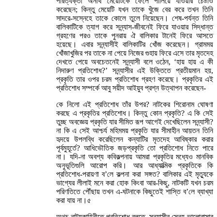
পরিত্যক্তা অনাথ মেয়েটিকে ফেলে পালিয়ে যাওয়ার চেষ্টাও
করেছেন; কিন্তু মেয়েটি যখন তাকে খুঁজে বের করে তখন তিনি
সাদরে-সস্নেহে তাকে কোলে তুলে নিয়েছেন। শেষ-পর্যন্ত তিনি
বালিকাটিকে ত্যাগ করে সন্ন্যাস-জীবনেই ফিরে যাওয়ার সিদ্ধান্ত
গ্রহণের পরও তাকে পুনরায় ঐ বালিকার টানেই ফিরে আসতে
হয়েছে। এবার সন্ন্যাসীই বালিকাটির খোঁজ করেছেন। গ্রামময়
খোঁজাখুজির পর তাকে না পেয়ে নিজের গুহায় ফিরে এসে তার মৃতদেহ
দেখতে পেয়ে অবচেতনেই সন্ন্যাসী বলে ওঠেন, ‘হায় হায় এ কী
নিদারুণ প্রতিশোধ?’ সন্ন্যাসীর এই উক্তিতে প্রতীয়মান হয়,
প্রকৃতি তার ওপর চরম প্রতিশোধ গ্রহণ করেছে। প্রকৃতির এই
প্রতিশোধ সম্পর্কে আবু সয়ীদ আইয়ুব প্রশ্ন উত্থাপন করেছেন-
কে নিলো এই প্রতিশোধ তাঁর উপর? নাটকের শিরোনাম ঘোষণা
করছে এ প্রকৃতির প্রতিশোধ। কিন্তু কোন প্রকৃতি? এ কি সেই
তুচ্ছ অবজ্ঞেয় প্রকৃতি যার সীমিত রূপ আগেই দেখেছিলেন সন্ন্যাসী?
না কি এ সেই আশ্চর্য মহিমময় প্রকৃতি যার সীমাহীন আয়তন তিনি
হৃদয়ে উপলব্ধি করেছিলেন কন্যাটির মৃতদেহ আবিষ্কার করার
পূর্বমুহূর্তে? আধিভৌতিক জড়প্রকৃতি তো প্রতিশোধ নিতে পারে
না। যদি-না অবশ্য কবিকল্পনায় আমরা প্রকৃতির মধ্যেও মানবিক
অনুভূতিগুলি আরোপ করি। আর আধ্যাত্মিক প্রকৃতিকে কি
প্রতিশোধ-পরায়ণা ব’লে কল্পনা করা সঙ্গত? বালিকার এই মৃত্যুকে
ভাগ্যের লীলাই মনে করা হোক কিংবা আর-কিছু, নাটকটি যখন চরম
পরিণতিতে পৌঁছায় তখন এ-ঘটনাকে কিছুতেই শাস্তি ব’লে ব্যাখ্যা
করা যায় না।৫
অথচ নাট্যকাহিনীতে প্রতিশোধ বলতে, সন্ন্যাসীর স্নেহ-ভালোবাসার