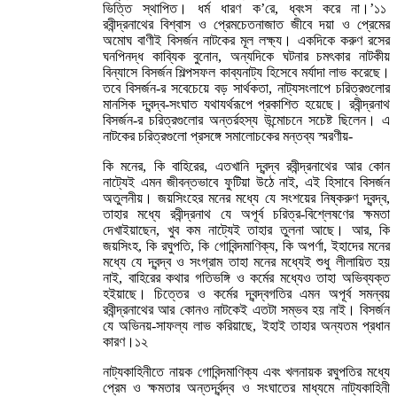
ভিত্তি স্থাপিত। ধর্ম ধারণ ক’রে, ধ্বংস করে না।’১১
রবীন্দ্রনাথের বিশ্বাস ও প্রেমচেতনাজাত জীবে দয়া ও প্রেমের
অমোঘ বাণীই বিসর্জন নাটকের মূল লক্ষ্য। একদিকে করুণ রসের
ঘনপিনদ্ধ কাব্যিক বুনোন, অন্যদিকে ঘটনার চমৎকার নাটকীয়
বিন্যাসে বিসর্জন শিল্পসফল কাব্যনাট্য হিসেবে মর্যাদা লাভ করেছে।
তবে বিসর্জন-র সবেচেয়ে বড় সার্থকতা, নাট্যসংলাপে চরিত্রগুলোর
মানসিক দ্বন্দ্ব-সংঘাত যথাযর্থরূপে প্রকাশিত হয়েছে। রবীন্দ্রনাথ
বিসর্জন-র চরিত্রগুলোর অন্তর্রহস্য উন্মোচনে সচেষ্ট ছিলেন। এ
নাটকের চরিত্রগুলো প্রসঙ্গে সমালোচকের মন্তব্য স্মরণীয়-
কি মনের, কি বাহিরের, এতখানি দ্বন্দ্ব রবীন্দ্রনাথের আর কোন
নাট্যেই এমন জীবন্তভাবে ফুটিয়া উঠে নাই, এই হিসাবে বিসর্জন
অতুলনীয়। জয়সিংহের মনের মধ্যে যে সংশয়ের নিষ্করুণ দ্বন্দ্ব,
তাহার মধ্যে রবীন্দ্রনাথ যে অপূর্ব চরিত্র-বিশ্লেষণের ক্ষমতা
দেখাইয়াছেন, খুব কম নাট্যেই তাহার তুলনা আছে। আর, কি
জয়সিংহ, কি রঘুপতি, কি গোবিন্দমাণিক্য, কি অপর্ণা, ইহাদের মনের
মধ্যে যে দ্বন্দ্ব ও সংগ্রাম তাহা মনের মধ্যেই শুধু লীলায়িত হয়
নাই, বাহিরের কথার গতিভঙ্গি ও কর্মের মধ্যেও তাহা অভিব্যক্ত
হইয়াছে। চিত্তের ও কর্মের দ্বন্দ্বগতির এমন অপূর্ব সমন্বয়
রবীন্দ্রনাথের আর কোনও নাটকেই এতটা সম্ভব হয় নাই। বিসর্জন
যে অভিনয়-সাফল্য লাভ করিয়াছে, ইহাই তাহার অন্যতম প্রধান
কারণ।১২
নাট্যকাহিনীতে নায়ক গোবিন্দমাণিক্য এবং খলনায়ক রঘুপতির মধ্যে
প্রেম ও ক্ষমতার অন্তর্দ্বন্দ্ব ও সংঘাতের মাধ্যমে নাট্যকাহিনী