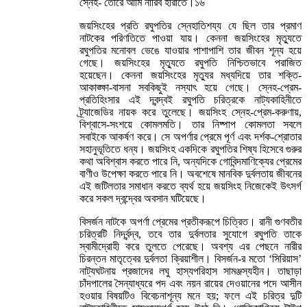
স্নেহ- তোরে আমি নারিব হারাতে।১৬
জয়সিংহের প্রতি রঘুপতির স্নেহাতিশয্য যে ছিল তার প্রমাণ
নাটকের পরিণতিতে পাওয়া যায়। কেননা জয়সিংহের মৃত্যুতে
রঘুপতির মনোবল ভেঙে যাওয়ার পাশাপাশি তার জীবন শূন্য হয়ে
গেছে। জয়সিংহের মৃত্যুতে রঘুপতি নিশ্চিতভাবে পরাজিত
হয়েছেন। কেননা জয়সিংহের মৃত্যুর মধ্যদিয়ে তার শক্তি-
আকাঙ্ক্ষা-বাসনা সবকিছুই নস্যাৎ হয়ে গেছে। স্নেহ-প্রেম-
প্রতিহিংসার এই দ্বন্দ্বই রঘুপতি চরিত্রকে নাট্যকাহিনীতে
ট্র্যাজেডির নায়ক করে তুলেছে। জয়সিংহ স্নেহ-প্রেম-করুণায়,
বিশ্বাসে-সংশয়ে কোমলমতি। তার নিষ্পাপ কোমলতা সবলে
সবাইকে আকর্ষণ করে। সে অপর্ণার প্রেমে পূর্ণ এবং দর্শক-শ্রোতার
সহানুভূতিতে ধন্য। জয়সিংহ একদিকে রঘুপতির শিষ্য হিসেবে গুরুর
কথা অবিশ্বাস করতে পারে নি, অন্যদিকে গোবিন্দমাণিক্যের প্রেমের
বাণীও উপেক্ষা করতে পারে নি। অবশেষে মানবিক দুর্বলতায় জীবনের
এই জটিলতার সমাধান করতে ব্যর্থ হয়ে জয়সিংহ নিজেকেই উৎসর্গ
করে সকল দ্বন্দ্বের অবসান ঘটিয়েছে।
বিসর্জন নাটকে অপর্ণা প্রেমের প্রতীকরূপে চিত্রিত। রানী গুণবতীর
চরিত্রটি নির্দ্বন্দ্ব, তবে তার দুর্বলতার সুযোগে রঘুপতি তাকে
স্বামীদ্রোহী করে তুলতে পেরেছে। অবশ্য এর পেছনে নারীর
চিরন্তন মাতৃত্বের দুর্বলতা ক্রিয়াশীল। বিসর্জন-র মতো ‘সিরিয়াস’
নাট্যঘটনায় প্রজাদের লঘু হাস্যপরিহাস সামঞ্জস্যহীন। তাছাড়া
চাঁদপালের সৈন্যাধ্যরে পদ এবং নয়ন রায়ের দেওয়ানের পদে আসীন
হওয়ার বিষয়টিও বিবেচনাশূন্য মনে হয়; ফলে এই চরিত্র দুটি