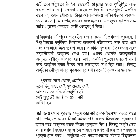
ঘটে তবে শুধুমাত্র দৈহিক ভোগেই মানুষের হৃদয় পূর্ণতৃপ্তি লাভ
করতে পারে না। কেননা দেহের ক্ষণস্থায়ী রূপ-সৌন্দর্য একদিন
থাকে না, তখন যৌবনের তীব্র যৌনাকাঙ্ক্ষায় অনিবার্যভাবে অবসাদ
নেমে আসে। আর তাই হৃদয়ের সঙ্গে হৃদয়ের যোগসূত্র স্থাপন নর-
নারীর প্রেমের ক্ষেত্রে একটি গুরুত্বপূর্ণ বিষয়।
নাট্যঘটনায় মণিপুরের পুত্রহীন রাজার কন্যা চিত্রাঙ্গদা পুরুষবেশে
পিতৃ-ইচ্ছায় ধনুর্বিদ্যা শিক্ষাসহ রাজকার্য পরিচালনায় দক্ষ হয়ে ওঠে
এবং রাজকার্যে আত্মনিয়োগ করে। একদিন মৃগয়ায় চিত্রাঙ্গদার সঙ্গে
সন্ন্যাসীবেশী অর্জুনের দেখা হয়। এরপর থেকেই রাজকুমারীর
অন্তরে নারীত্ব জাগ্রত হয়। অথচ একদিন পুরুষের ছদ্মবেশ ধারণ
করে অর্জুনের ন্যায় বীরের সঙ্গে লড়াইয়ের সাধ ছিল তার। কিন্তু
অর্জুনের সৌম্য-শান্ত পুরুষকান্তি-দর্শন করে চিত্রাঙ্গদার মনে হল-
... পুরুষের সাথে থেকে, এতদিন
ভুলে ছিনু যাহা, সেই মুখ চেয়ে, সেই
আপনাতে-আপনি-অটলমূর্তি হেরি
সেই মুহূর্তেই জানিলাম মনে, নারী
আমি।২২
নারী-হৃদয় যথার্থ পুরুষের সম্মুখে তার নারীত্বকে উপেক্ষা করতে পারে
না। তাই পৌরুষের নিকট আত্মসমর্পণ করতে চিত্রাঙ্গদা পুরুষবেশ
ত্যাগ করে অর্জুনের কাছে বিয়ের প্রস্তাব দিল। কিন্তু অর্জুন সেই
সময় দ্বাদশ বৎসরের ব্রাহ্মাচর্য পালনে একনিষ্ঠ থাকায় তার প্রস্তাব
প্রত্যাখ্যান করে। অর্জুনের এই প্রত্যাখ্যানের ঘটনায় চিত্রাঙ্গদা