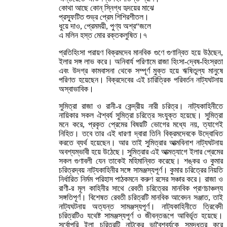
কোথা আছে কোন্ স্নিগ্ধ হৃদয়ের মাঝে
প্রস্ফূটিত শুভ্র প্রেম শিশিরশীতল।
ধুয়ে দাও, প্রেমময়ী, পুণ্য অশ্র“জলে
এ মলিন হস্ত মোর রক্তকলুষিত।৭
প্রতিহিংসা পরায়ণ বিক্রমদেব মানবিক গুণে গুণান্বিত হয়ে উঠছেন,
ইলার সঙ্গ লাভ করে। অনিবার্য পরিণামে রাজা হিংসা-দ্বেষ-হিংস্রতা
এবং উদগ্র কামবাসনা থেকে সম্পূর্ণ মুক্ত হয়ে ঋষিতুল্য মানুষে
পরিণত হয়েছেন। বিক্রদেবের এই চারিত্রিক পরিবর্তন নাট্যঘটনায়
অস্বাভাবিক।
সুমিত্রা রাজা ও রানী-র কেন্দ্রীয় নারী চরিত্র। নাট্যকাহিনীতে
নায়িকার সকল ঐশ্বর্য সুমিত্রা চরিত্রে সংযুক্ত হয়েছে। সুমিত্রা
মনে করে, প্রকৃত প্রেমের বিষয়টি ভোগের মধ্যে নয়, ত্যাগেই
নিহিত। তবে তার এই ধারণা দ্বারা তিনি বিক্রমদেবকে উদ্বোধিত
করতে ব্যর্থ হয়েছেন। আর তাই সুমিত্রার আত্মবিনাশ নাট্যঘটনায়
অবশ্যম্ভাবী হয়ে উঠেছে। সুমিত্রার এই আত্মত্যাগে ইলার প্রেমের
সকল গুণাবলী যেন তাকেই মহিমান্বিত করেছে। শঙ্কর ও কুমার
চরিত্রদ্বয় নাট্যকাহিনীর সঙ্গে সামঞ্জস্যপূর্ণ। কুমার চরিত্রের নিয়তি
নির্ধারিত নির্মম পরিহাস পাঠকমনে করুণ রসের সঞ্চার করে। রাজা ও
রাণী-র মূল কাহিনীর সাথে রেবতী চরিত্রের মানবিক প্রাণচাঞ্চল্য
সঙ্গতিপূর্ণ। বিশেষত রেবতী চরিত্রটি মানবিক আবেদন সঞ্জাত, তাই
নাট্যঘটনায় অত্যন্ত সামঞ্জস্যপূর্ণ। নাট্যকাহিনীতে ত্রিবেদী
চরিত্রটিও যথেষ্ট সামঞ্জস্যপূর্ণ ও জীবন্তরূপে আবির্ভূত হয়েছে।
সর্বোপরি ইলা চরিত্রটি নাটকের ভাবৈশ্বর্যকে সমৃদ্ধতর করে