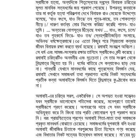
স্বামীকে হত্যা, অন্যদিকে পিতৃস্নেহের দ্বন্দ্বে বিনায়ক চরিত্রে
মূলত মানবিক সত্যধর্মের জয় প্রকাশ পেয়েছে। উপরন্তু কন্যাকে
তার মা কর্তৃক হত্যা পরিকল্পনা দেখে বিনায়ক রাও মেয়েকে উদ্দেশ্যে
বলেছে, ‘যাও বৎসে, যাও ফিরে/ তব পুত্র-কাছে, তব শোকতপ্ত
নীড়ে।/ দারুণ কর্তব্য মোর নিঃশেষ করিয়া/ করেছি পালন- যাও
তুমি। ... অন্তরের যোগসূত্র ছিঁড়েছে যখন/ ... যাও, বৎসে, চলে/
যাও তব গৃহকর্মে ফিরে- যাও তব/ স্নেহপ্রীতিজড়িত সংসারে,
অভিনব/ ধর্মক্ষেত্রমাঝে।৩৫ এতো কিছুর পরে প্রিয়তমা কন্যার
জীবন বিনায়ক রক্ষা করতে ব্যর্থ হয়েছে। রমাবাই সংকল্পে অবিচল।
সে ধর্ম এবং সামজ-সংস্কার রক্ষার তাগিদে স্বামীকেও বন্দী করেছে।
রমাবাই চরিত্রটিও অনমনীয় এবং দৃঢ়চেতা। সে তার সংকল্প থেকে
বিন্দুমাত্র বিচ্যুত হয় নি। ধর্মের খাতিরে সে কন্যাকেও ছাড় দেয়
না। গান্ধারী যেখানে মানবধর্মের কাছে পুত্রস্নেহ বিসর্জন দেয়,
রমাবাই সেখানে সমাজধর্ম তথা প্রথাগত ধর্মের নিকট সত্যধর্মের
প্রতীক কন্যা অমাবাইকে বিসর্জন দিতে বিন্দুমাত্র কুণ্ঠাবোধ করে
না।
অমাবাই-এর চরিত্র সরল, একরৈখিক। সে অপহৃত হওয়া সত্ত্বেও
যবন স্বামীকে ভালোবেসে পতিসেবা করেছে, মনেপ্রাণে তাকেই
স্বামীরূপে গ্রহণ করেছে। অপহরণের দায়ে সে যবন স্বামীকে
অভিযুক্ত করে নি কিংবা তার প্রতি কোনোরূপ ঘৃণা প্রকাশ করে
নি। বরং প্রায়শ্চিত্তের প্রশ্নে অমাবাই পিতা-মাতা তথা সমাজকে
প্রকৃত মানবধর্ম বোঝাতে চেয়েছে। সমাজধর্মের যূপকাষ্ঠে বলি হওয়া
অমাবাই জীবাজির চিতাকে পরপুরুষের চিতা হিসেবে গণ্য করেছে
এবং বিধাতার নিকট সত্যের উদ্বোধন কামনা করেছে। মা’য়ের দৃঢ়