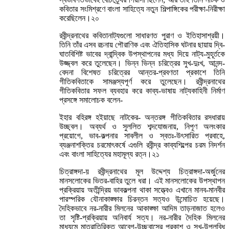
কবিতার সংমিশ্রণে বাংলা সাহিত্যে নতুন শিল্পাঙ্গিকের পরীক্ষা-নিরীক্ষা
করেছিলেন।২০
রবীন্দ্রনাথের কবিতানাট্যগুলো সাধারণত পুরাণ ও ইতিহাসাশ্রয়ী।
তিনি তাঁর এসব রচনায় পৌরাণিক এবং ঐতিহাসিক ঘটনার ছায়ায় দ্বি-
ঘাতবিশিষ্ট ভাবের দ্বান্দ্বিক উপস্থাপনের মধ্য দিয়ে নাট্য-মুহূর্তকে
উজ্জ্বল করে তুলেছেন। ভিন্ন ভিন্ন চরিত্রের সুখ-দুঃখ, আনন্দ-
বেদনা বিশেষত চরিত্রের আন্তর-প্রবণতা প্রকাশে তিনি
গীতিকবিতাকে সামঞ্জস্যপূর্ণ করে তুলেছেন। রবীন্দ্রনাথের
গীতিকবিতার সফল ব্যবহার করে কাব্য-ভাষায় নাট্যকাহিনী নির্মাণ
প্রসঙ্গে সমালোচক বলেন-
ইহার বহিরঙ্গ হইয়াছে নাটকের- অন্তরঙ্গ গীতিকবিতার রসধারায়
উচ্ছ্বল। অব্যর্থ ও সুললিত শব্দযোজনায়, নিপূণ অলংকার
প্রয়োগে, ভাব-কল্পনার সাবলীল ও স্বতঃ-উৎসারিত প্রবাহে,
ব্যঞ্জনাশক্তির চরমোৎকর্ষে এগুলি রবীন্দ্র কাব্যশিল্পের চরম নিদর্শন
এবং বাংলা সাহিত্যের মহামূল্য রত্ন।২১
চিত্রাঙ্গদা-য় রবীন্দ্রনাথের মূল উদ্দেশ্য চিত্রাঙ্গদা-অর্জুনের
মানসলোকের ভিতর-বাহির তুলে ধরা। এই মানসলোকের উপস্থাপন
প্রক্রিয়ায় অতীন্দ্রিয় ভাবকল্পনা থাকা সত্ত্বেও এখানে মানব-মানবীর
পারস্পরিক যৌনাকাঙ্ক্ষার চিরন্তন সত্যও উন্মোচিত হয়েছে।
দৈহিকভাবে নর-নারীর মিলনের আকাঙ্ক্ষা আদিম তাড়নাজাত হলেও
তা সৃষ্টি-প্রক্রিয়ায় অনিবার্য সত্য। নর-নারীর দৈহিক মিলনের
মাধ্যমে মাত্রাতিরিক্ত আবেগ-উচ্ছ্বাসের প্রকাশ ও সুখ-উপলব্ধি