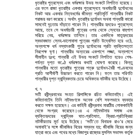
ধৃতরাষ্ট্র পুত্রস্নেহ এবং ধর্মরক্ষার উভয় সংকটে নিপতিত হয়েছে।
এর ফলে রাজা ধৃতরাষ্ট্র একবার পুত্রস্নেহে অধর্মাচারী দুর্যোধনের
নিকট আর একবার নিত্যধর্মের জীবন্ত প্রতিমূর্তি গান্ধারীর নিকট
পরাজয় বরণ করেছে। অর্থাৎ ধৃতরাষ্ট্র দুর্যোধন অথবা গান্ধারী কারো
সামনেই দৃঢ়তায় দাঁড়াতে পারেন নি। গান্ধারীর হৃদয়েও পুত্রস্নেহ
আছে, তবে সে অধর্মাচারী পুত্রের ওপর থেকে স্নেহের বাহুপাশ
সরিয়ে নেয়, ধর্মরক্ষার তাগিদে। তার একদিকে মাতৃহৃদয়ের
স্বভাবজাত স্নেহ-ভালোবাসা পুত্রের প্রতি উদ্বেলিত হয়ে ওঠে,
অন্যপক্ষে ধর্ম নস্যাৎকারী পুত্র দুর্যোধনের প্রতি ব্যক্তিসত্তা
নিরপেক্ষ ঘৃণা। গান্ধারীর অন্তরের একপাশে লজ্জা, অন্যপাশে
সীমাহীন দুঃখ; গান্ধারী এই উভয় সংকটে নিপতিত হয়েও শেষ-
পর্যন্ত দৃপ্ত কণ্ঠে ধর্মরক্ষার কথাই ঘোষণা করেছে। কিন্তু
গান্ধারীর মতো ধৃতরাষ্ট্র পুত্রের শত্রু দুর্যোধন-বৈরী পাণ্ডবদের
প্রতি আশীর্বাণী উচ্চারণ করতে পারেন নি। ফলে তার পরিণতি
গান্ধারীর দৃপ্ত দ্বান্দ্বিকতার চেয়ে অধিকতর নাটকীয় হয়ে উঠেছে।
খ. ৭
সতী রবীন্দ্রনাথের সংহত শিল্পাঙ্গিকে রচিত কবিতানাট্য। এই
কবিতানাট্যে তিনি নাট্যগুণকে অনেক বেশি সফলভাবে ব্যবহার
করতে সক্ষম হয়েছেন। এর কাহিনী রবীন্দ্রনাথ মারাঠীয় লোককাহিনী
থেকে সংগ্রহ করেছেন।৩৪ এ নাট্যঘটনায় সমাজ এবং
ব্যক্তিহৃদয়ের দ্বান্দ্বিক ঘাত-প্রতিঘাত, ক্রিয়া-প্রতিক্রিয়া
নাটকীয়তায় মূর্ত হয়ে উঠেছে। ‘সতী’তে বিনায়ক রাও’র মেয়ে
অমাবাই’র সঙ্গে জীবাজির বিয়ের সম্বন্ধ হয়; জীবাজি বিয়ের জন্য
যাত্রা করে এবং পথের মধ্যে বিজাপুর রাজ্যের মুসলিম সভাসদ কর্তৃক