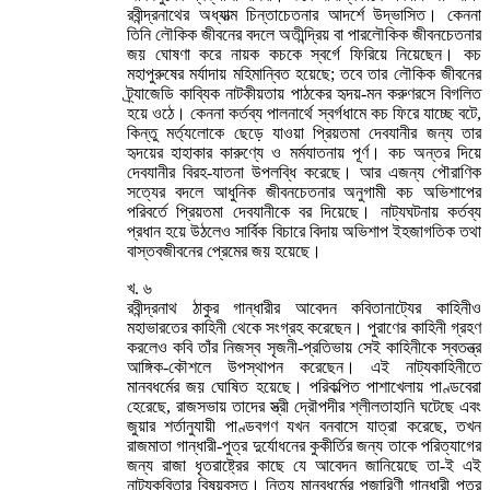
রবীন্দ্রনাথের অধ্যাত্ম চিন্তাচেতনার আদর্শে উদ্ভাসিত। কেননা
তিনি লৌকিক জীবনের বদলে অতীন্দ্রিয় বা পারলৌকিক জীবনচেতনার
জয় ঘোষণা করে নায়ক কচকে স্বর্গে ফিরিয়ে নিয়েছেন। কচ
মহাপুরুষের মর্যাদায় মহিমান্বিত হয়েছে; তবে তার লৌকিক জীবনের
ট্র্যাজেডি কাব্যিক নাটকীয়তায় পাঠকের হৃদয়-মন করুণরসে বিগলিত
হয়ে ওঠে। কেননা কর্তব্য পালনার্থে স্বর্গধামে কচ ফিরে যাচ্ছে বটে,
কিন্তু মর্ত্যলোকে ছেড়ে যাওয়া প্রিয়তমা দেবযানীর জন্য তার
হৃদয়ের হাহাকার কারুণ্যে ও মর্মযাতনায় পূর্ণ। কচ অন্তর দিয়ে
দেবযানীর বিরহ-যাতনা উপলব্ধি করেছে। আর এজন্য পৌরাণিক
সত্যের বদলে আধুনিক জীবনচেতনার অনুগামী কচ অভিশাপের
পরিবর্তে প্রিয়তমা দেবযানীকে বর দিয়েছে। নাট্যঘটনায় কর্তব্য
প্রধান হয়ে উঠলেও সার্বিক বিচারে বিদায় অভিশাপ ইহজাগতিক তথা
বাস্তবজীবনের প্রেমের জয় হয়েছে।
খ. ৬
রবীন্দ্রনাথ ঠাকুর গান্ধারীর আবেদন কবিতানাট্যের কাহিনীও
মহাভারতের কাহিনী থেকে সংগ্রহ করেছেন। পুরাণের কাহিনী গ্রহণ
করলেও কবি তাঁর নিজস্ব সৃজনী-প্রতিভায় সেই কাহিনীকে স্বতন্ত্র
আঙ্গিক-কৌশলে উপস্থাপন করেছেন। এই নাট্যকাহিনীতে
মানবধর্মের জয় ঘোষিত হয়েছে। পরিকল্পিত পাশাখেলায় পাণ্ডবেরা
হেরেছে, রাজসভায় তাদের স্ত্রী দ্রৌপদীর শ্লীলতাহানি ঘটেছে এবং
জুয়ার শর্তানুযায়ী পাণ্ডবগণ যখন বনবাসে যাত্রা করেছে, তখন
রাজমাতা গান্ধারী-পুত্র দুর্যোধনের কুকীর্তির জন্য তাকে পরিত্যাগের
জন্য রাজা ধৃতরাষ্ট্রের কাছে যে আবেদন জানিয়েছে তা-ই এই
নাট্যকবিতার বিষয়বস্তু। নিত্য মানবধর্মের পূজারিণী গান্ধারী পুত্র