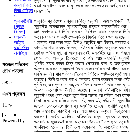
মূল্য নেই। সন্ন্যাসীর দীর্ঘ স্বগতোক্তি নাটকের রসহানি ঘটিয়েছে।
কাব্যনাটক :
ঘটনা সংস্থাপনা দুর্বল ও দৃশ্যগুলি অনেক ক্ষেত্রেই অর্থহীন বোঝা
বিষয়-বৈচিত্র্য
স্বরূপ।’২
ও
প্রকৃতির প্রতিশোধ-র প্রধান চরিত্র সন্ন্যাসী। আত্ম-অহংকারী এই
প্রকরণশৈলী
সন্ন্যাসীর আত্মপ্রসন্ন স্বগতোক্তির মাধ্যমে নাট্যকাহিনীর শুরু।
[প্রথম
এই স্বগতভাষণে তিনি বলেছেন, বৈশ্বিক মায়ার বন্ধনকে তিনি
কিস্তি]
অনেক সাধনায় ও কষ্টে শেষ-পর্যন্ত বিসর্জন দিতে সক্ষম হয়েছেন।
সমকালীন
‘একসময় আর-সবার মতো তিনিও প্রকৃতির দাস ছিলেন, বাসনায় ও
নাট্যের
আশা-নিরাশায় আবদ্ধ ছিলেন; সেইসময়ে তিনিও অনুধাবন করতেন
রাজনৈতিক
সেইসব পার্থিব সুখ, যা আস্বাদমাত্রই অন্তর্হিত হয় এবং পিছনে
মানচিত্র
ফেলে যায় অনন্ত তিক্ততা।’৩ এই আত্ম-অহংকারী সন্ন্যাসী
পৃথিবীর মায়ার বন্ধন ছিন্ন করতে পেরেছেন বলে যে আত্মপ্রসাদ
যতজন
পাঠকের
অনুভব করেছেন, প্রকৃতার্থে তিনি নিজের জীবনে তা পালন করতে
চোখ পড়লো
সক্ষম হন নি। যার প্রমাণ নাটকের পরিণতিতে স্পষ্টভাবে প্রতীয়মান
হয়েছে। তিনি জগৎকে ঘৃণা ও অবজ্ঞায় ত্যাগ করেছেন অথচ সেই
3
9
5
5
1
1
পৃথিবীরই এক ক্ষুুদ্র সমাজচ্যুত বালিকার সংস্পর্শে তার সকল ঘৃণা-
অবজ্ঞা ভালোবাসায় উন্নীত হয়েছে। অনাথ বালিকাটিকে যখন
এখন
পড়ছেন
সন্ন্যাসী পথের ধূলো থেকে তুলে নিয়ে আসার পর বালিকা যখন তাকে
পিতা সম্বোধনে জড়িয়ে ধরল, সেই সময় এই সর্বত্যাগী সন্ন্যাসীর
11 জন
হৃদয়েও স্নেহ-ভালোবাসার সুর অনুরণিত হয়েছে। তথাপি সন্ন্যাসী
আত্ম-অহংকারে জাগতিক এই মায়া-মমতার বন্ধনে বিরক্তবোধ
করলেন। অর্থাৎ একদিকে বালিকাটির জন্য স্নেহের উদ্রেক,
Powered by
অন্যদিকে সন্ন্যাস-জীবনের অহংকার; উভয়ের টানাপড়েনে সন্ন্যাসী
ক্ষতবিক্ষত হলেন।৪ তিনি বেশ কয়েকবার এই অবহেলিত সমাজ-