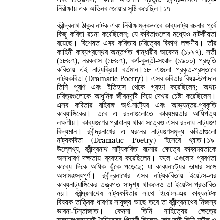
নিরীক্ষায় এক অভিনব জোয়ার সৃষ্টি করেছিল।১৭
রবীন্দ্রনাথ ঠাকুর নাটক এবং নিরীক্ষামূলকভাবে কাব্যনাট্য রচনার পূর্বে
কিছু কবিতা রচনা করেছিলেন; যে কবিতাগুলোর মধ্যেও নাটকীয়তা
রয়েছে। বিশেষত এসব কবিতায় চরিত্রের বিকাশ লক্ষণীয়। তাঁর
কাহিনী কাব্যগ্রন্থের অন্তর্গত গান্ধারীর আবেদন (১৮৯৭), সতী
(১৮৯৭), নরকবাস (১৮৯৭), কর্ণ-কুন্তী-সংবাদ (১৯০০) প্রভৃতি
কবিতায় এই নাট্যক্রিয়া বর্তমান।১৮ এগুলো প্রকৃত-প্রস্তাবে
নাট্যকবিতা
(Dramatic Poetry)
। এসব কবিতার বিষয়-উপাদান
তিনি পুরাণ এবং ইতিহাস থেকে গ্রহণ করেছিলেন; অথচ
চরিত্রগুলোকে আধুনিক জীবনদৃষ্টি দিয়ে দেখার চেষ্টা করেছিলেন।
এসব কবিতার বহিরাঙ্গ অর্ধ-নাট্যের এবং আভ্যন্তর-প্রকৃতি
কাব্যাঙ্গিকের। তবে এ রচনাগুলোতে কাব্যময়তার আধিপত্য
লক্ষণীয়। কাব্যগুণের প্রাধান্য থাকা সত্বেও এসব রচনায় নাট্যগুণ
বিদ্যমান। রবীন্দ্রনাথের এ ধরনের নাট্যগুণসমৃদ্ধ কবিতাগুলো
নাট্যকবিতা
(Dramatic Poetry)
হিসেবে খ্যাত।১৯
উল্লেখ্য, রবীন্দ্রনাথ নাট্যকবিতা রচনার ক্ষেত্রে কাব্যময়তাকে
অসাধারণ দক্ষতায় ব্যবহার করেছিলেন। ফলে এগুলোর প্রবণতা
কাব্যে দিকে অধিক ঝুঁকে পড়েছে; যা কাব্যনাট্যের ভাষার সঙ্গে
অসামঞ্জস্যপূর্ণ। রবীন্দ্রনাথের এসব নাট্যকবিতায় ইয়েটস-এর
কাব্যনাট্যাঙ্গিকের তত্ত্বগত সাদৃশ্য থাকলেও তা ইয়েট্স প্রভাবিত
নয়। রবীন্দ্রনাথের নাট্যকবিতার সাথে ইয়েটস-এর কাব্যনাটক
বিষয়ক তাত্ত্বিক ধারণার সাযুজ্য আছে তবে তা রবীন্দ্রনাথের নিজস্ব
ভাবনা-চিন্তাজাত। কেননা তিনি সাহিত্যের ক্ষেত্রে
স্বভাবগতভাবেই বৈচিত্র্যের পিয়াসী ছিলেন; আর তাই তিনি নাটক ও