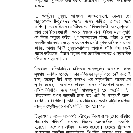
অন্তরের সৌন্দর্যকে জয়ী করতে চেয়েছেন। প্রসঙ্গত সমালোচক
বলেন-
... অর্জুনের চুম্বন, আলিঙ্গন, আদর-সোহাগ, সে-সব তো
প্রকৃতপক্ষে চিত্রাঙ্গদার দেহের সঙ্গেই জড়িত- তাহারই দেহে
অর্পিত। প্রথম মিলনে যে ‘জীবন-মরণ’ বিস্মরণকারী ‘অসহ্যপুলক’,
তাহা তো চিত্রাঙ্গদারই। অথচ মিলনের নানা বিচিত্র আনন্দানুভূতি
সে নিজে অনুভব করিয়া, পূর্ণ আত্মসচেতন হইয়া, গভীর ও সূক্ষ্ম
মননশীলতার দ্বারা দেহের মধ্যে রূপের একটা পৃথক অস্তিত্ব কল্পনা
করিয়া, তাহার উদ্দিষ্ট চুম্বন-আলিঙ্গন তাহাকে ফাঁকি দিয়া সে-ই
গ্রহণ করিতেছে এইরূপ অনুভব করা মনোবিজ্ঞানসম্মত ও স্বাভাবিক
বলিয়া মনে হয় না।২৭
চিত্রাঙ্গদা কবিতানাট্যের চরিত্রের অন্তর্দ্বন্দ্ব অসাধারণ কাব্য
সুষমায় বিকশিত হয়েছে। তার বহিরঙ্গের দ্বন্দ্ব এতে নেই বললেই
চলে, তাছাড়া দীর্ঘ কাব্য-সংলাপও এর নাট্যগতিকে অনেকাংশে
ক্ষুণ্ন করেছে। সংলাপের কাব্যগুণ যথেষ্ট শক্তিশালী হলেও তা
নাট্যপরিস্থিতির সঙ্গে সম্পূর্ণ সামঞ্জস্যপূর্ণ হয়ে ওঠেনি। ‘...
‘চিত্রাঙ্গদা’ যথার্থ নাট্যধর্মী রচনা হয়ে ওঠে নি, কাব্যধর্মী রচনা-
রূপেই এর বিশিষ্টতা। তাই একে নাট্যকাব্য অর্থাৎ নাট্যাঙ্গিকাশ্রয়ী
কাব্যের শ্রেণীভুক্ত করাই সমীচীন মনে হয়।’২৮
চিত্রাঙ্গদা-র অনেক সংলাপেই চরিত্রের বিকাশ বা অন্তর্ঘাত-বহির্ঘাত
প্রকাশের পরিবর্তে লেখকের নিজস্ব অন্তর্চেতনা প্রকাশিত
হয়েছে। ফলে এর নাট্যগুণ ব্যাহত হয়েছে। যেহেতু রবীন্দ্রনাথ
পাশ্চাত্যের আধুনিক কাব্যনাটকের শিল্পাঙ্গিক অনুসরণ করে এসব