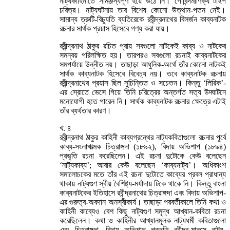
নাট্যকাহিনীতে সামঞ্জস্যপূর্ণ হয়ে উঠে নি। গোবিন্দমাণিক্য টাইপ
চরিত্র। নাট্যঘটনায় তার বিশেষ কোনো উত্থান-পতন নেই।
সামান্য ত্রুটি-বিচ্যুতি ব্যতিরেকে রবীন্দ্রনাথের বিসর্জন কাব্যনাটক
রচনার সার্থক প্রয়াস হিসেবে গণ্য করা যায়।
রবীন্দ্রনাথ ঠাকুর রচিত প্রায় সবগুলো নাটকেই কাব্য ও নাটকের
সমন্বয় পরিলক্ষিত হয়। তারপরও সবগুলো রচনাই কাব্যনাটকের
সমপর্যায়ে উন্নীত নয়। তাছাড়া আধুনিক-অর্থে তাঁর কোনো নাটকই
সার্থক কাব্যনাটক হিসেবে বিবেচ্য নয়। তবে কাব্যনাটক রচনায়
রবীন্দ্রনাথের প্রয়াস ছিল সুচিন্তিত ও সচেতন। কিন্তু ‘লিরিক’-
এর স্রোতে ভেসে গিয়ে তিনি চরিত্রের অন্তর্গত সত্য উদ্ঘাটনে
মনোযোগী হতে পারেন নি। সার্থক কাব্যনাটক রচনার ক্ষেত্রে এটাই
তাঁর ব্যর্থতার কারণ।
খ. ৪
রবীন্দ্রনাথ ঠাকুর কাহিনী কাব্যগ্রন্থের নাট্যকবিতাগুলো রচনার পূর্বে
কাব্য-সংলাপাত্মক চিত্রাঙ্গদা (১৮৯২), বিদায় অভিশাপ (১৮৯৪)
প্রভৃতি রচনা করেছিলেন। এই রচনা দুটোকে কেউ বলেছেন
‘নাট্যকাব্য’; আবার কেউ বলেছেন ‘কাব্যনাট্য’। অধিকাংশ
সমালোচকের মতে তাঁর এই রচনা দুটোতে কাব্যের প্রবল প্রাধান্য
থাকায় নাট্যগুণ স্বীয় বৈশিষ্ট্য-মর্যাদায় টিকে থাকে নি। কিন্তু বাংলা
কাব্যনাটকের ইতিহাসে রবীন্দ্রনাথের চিত্রাঙ্গদা এবং বিদায় অভিশাপ-
এর গুরুত্ব-অবদান অনস্বীকার্য। তাছাড়া পরবর্তীকালে তিনি কথা ও
কাহিনী কাব্যেও বেশ কিছু নাট্যগুণ সমৃদ্ধ আখ্যান-কবিতা রচনা
করেছিলেন। কথা ও কাহিনীর আখ্যানমূলক নাট্যধর্মী কবিতাগুলো
এবং চিত্রাঙ্গদা, বিদায় অভিশাপ প্রভৃতি রবীন্দ্র-মানসে নাট্য-