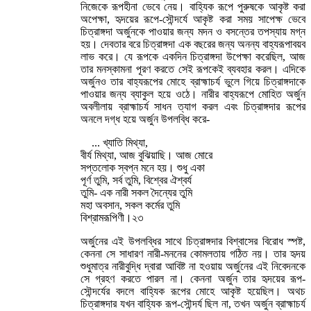
নিজেকে রূপহীনা ভেবে নেয়। বাহ্যিক রূপে পুরুষকে আকৃষ্ট করা
অপেক্ষা, হৃদয়ের রূপে-সৌন্দর্যে আকৃষ্ট করা সময় সাপেক্ষ ভেবে
চিত্রাঙ্গদা অর্জুনকে পাওয়ার জন্য মদন ও বসন্তের তপস্যায় মগ্ন
হয়। দেবতার বরে চিত্রাঙ্গদা এক বছরের জন্য অনন্য বাহ্যরূপাবয়ব
লাভ করে। যে রূপকে একদিন চিত্রাঙ্গদা উপেক্ষা করেছিল, আজ
তার মনস্কামনা পূরণ করতে সেই রূপকেই ব্যবহার করল। এদিকে
অর্জুনও তার বাহ্যরূপের মোহে ব্রাহ্মাচর্য ভুলে গিয়ে চিত্রাঙ্গদাকে
পাওয়ার জন্য ব্যাকুল হয়ে ওঠে। নারীর বাহ্যরূপে মোহিত অর্জুন
অবলীলায় ব্রাহ্মাচর্য সাধন ত্যাগ করল এবং চিত্রাঙ্গদার রূপের
অনলে দগ্ধ হয়ে অর্জুন উপলব্ধি করে-
... খ্যাতি মিথ্যা,
বীর্য মিথ্যা, আজ বুঝিয়াছি। আজ মোরে
সপ্তলোক স্বপ্ন মনে হয়। শুধু একা
পূর্ণ তুমি, সর্ব তুমি, বিশ্বের ঐশ্বর্য
তুমি- এক নারী সকল দৈন্যের তুমি
মহা অবসান, সকল কর্মের তুমি
বিশ্রামরূপিণী।২৩
অর্জুনের এই উপলব্ধির সাথে চিত্রাঙ্গদার বিশ্বাসের বিরোধ স্পষ্ট,
কেননা সে সাধারণ নারী-মননের কোমলতায় গঠিত নয়। তার হৃদয়
শুধুমাত্র নারীবুদ্ধি দ্বারা আবিষ্ট না হওয়ায় অর্জুনের এই নিবেদনকে
সে গ্রহণ করতে পারল না। কেননা অর্জুন তার হৃদয়ের রূপ-
সৌন্দর্যের বদলে বাহ্যিক রূপের মোহে আকৃষ্ট হয়েছিল। অথচ
চিত্রাঙ্গদার যখন বাহ্যিক রূপ-সৌন্দর্য ছিল না, তখন অর্জুন ব্রাহ্মাচর্য