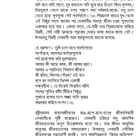
যদি মনে নাহি লাগে, দূর বনতলে/ যদি ঘুরে মরে চিত্ত বিদ্ধ মৃগসম,/
চিরতৃষ্ণা লেগে থাকে দগ্ধ প্রাণে মম/ সর্বকার্য-মাঝে- তবু চলে
যেতে হবে/ সুখশূন্য সেই স্বর্গধামে।’৩০ প্রিয়তম কচের মুখ থেকে
এই নিষ্ঠুর সত্য জানার পর দেবযানীর সমগ্র জীবন চরম শূন্যতায়
একাকার হয়ে যায়। একথা সত্য, যে-নারী তার প্রিয়তমকে হারিয়ে
বিরহী, সেই নারী হৃদয়কে প্রবোধ দেয়ার ভাষা কচের জানা নেই।
উপরন্তু বিরহী দেবযানী পরম ব্যাকুলতায় কচকে বলেছে-
হে ব্রাহ্মণ। তুমি চলে যাবে স্বর্গলোকে
সগৌরবে, আপনার কর্তব্যপুলকে
সর্ব দুঃখশোক করি দূরপরাহত;
আমার কী আছে কাজ, কী আমার ব্রত।
আমার এ প্রতিহত নিষ্ফল জীবনে
কী রহিল, কিসের গৌরব? এই বনে
বসে রব নতশিরে নিঃসঙ্গ একাকী
লক্ষ্যহীনা। যে দিকেই ফিরাইব আঁখি
সহস্র স্মৃতির কাঁটা বিঁধিবে নিষ্ঠুর;
লুকায়ে বক্ষের তলে লজ্জা অতি ক্রূর
বারম্বার করিবে দংশন।৩১
রবীন্দ্রনাথ বাস্তবজীবনের রঙে-রূপে-রসে-গন্ধে জীবনপিয়াসী
দেবযানীকে সৃষ্টি করেছেন। দেবযানী চরিত্র শুধু আদর্শিক
জীবনচেতনার অনুগ চিত্রাঙ্গদার মতো নয়। তার জীবন আধুনিক
মানুষের জীবনচেতনার সমান্তরাল। উপরন্তু দেবযানী লৌকিক
জীবনসুখের প্রত্যাশী মানবী। তবে সামগ্রিকার্থে ‘বিদায় অভিশাপ’