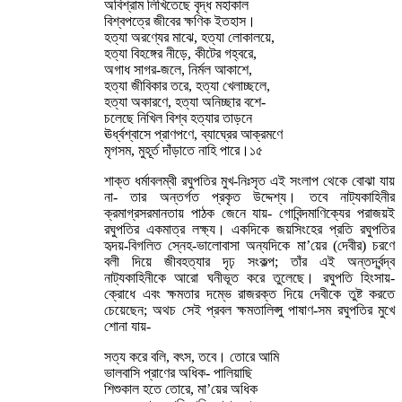
অবিশ্রাম লিখিতেছে বৃদ্ধ মহাকাল
বিশ্বপত্রে জীবের ক্ষণিক ইতহাস।
হত্যা অরণ্যের মাঝে, হত্যা লোকালয়ে,
হত্যা বিহঙ্গের নীড়ে, কীটের গহ্বরে,
অগাধ সাগর-জলে, নির্মল আকাশে,
হত্যা জীবিকার তরে, হত্যা খেলাচ্ছলে,
হত্যা অকারণে, হত্যা অনিচ্ছার বশে-
চলেছে নিখিল বিশ্ব হত্যার তাড়নে
ঊর্ধ্বশ্বাসে প্রাণপণে, ব্যাঘ্রের আক্রমণে
মৃগসম, মুহূর্ত দাঁড়াতে নাহি পারে।১৫
শাক্ত ধর্মাবলম্বী রঘুপতির মুখ-নিঃসৃত এই সংলাপ থেকে বোঝা যায়
না- তার অন্তর্গত প্রকৃত উদ্দেশ্য। তবে নাট্যকাহিনীর
ক্রমাগ্রসরমানতায় পাঠক জেনে যায়- গোবিন্দমাণিক্যের পরাজয়ই
রঘুপতির একমাত্র লক্ষ্য। একদিকে জয়সিংহের প্রতি রঘুপতির
হৃদয়-বিগলিত স্নেহ-ভালোবাসা অন্যদিকে মা’য়ের (দেবীর) চরণে
বলী দিয়ে জীবহত্যার দৃঢ় সংকল্প; তাঁর এই অন্তর্দ্বন্দ্ব
নাট্যকাহিনীকে আরো ঘনীভূত করে তুলেছে। রঘুপতি হিংসায়-
ক্রোধে এবং ক্ষমতার দম্ভে রাজরক্ত দিয়ে দেবীকে তুষ্ট করতে
চেয়েছেন; অথচ সেই প্রবল ক্ষমতালিপ্সু পাষাণ-সম রঘুপতির মুখে
শোনা যায়-
সত্য করে বলি, বৎস, তবে। তোরে আমি
ভালবাসি প্রাণের অধিক- পালিয়াছি
শিশুকাল হতে তোরে, মা’য়ের অধিক