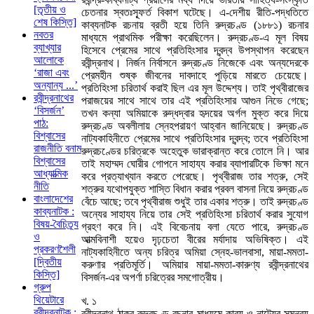
[তৃতীয় ও
চেতনার স্বতঃস্ফূর্ত বিকাশ ঘটেছে। এ-দেশীয় রীতি-পদ্ধতিতে
শেষ কিস্তি]
কাব্যনাটক রচনায় ব্রতী হয়ে তিনি রুদ্রচণ্ড (১৮৮১) রচনার
নবতর
মাধ্যমে প্রাথমিক পরীক্ষা করেছিলেন। রুদ্রচণ্ড-এ মূল বিষয়
ব্যাখ্যার
হিসেবে প্রেমের সাথে প্রতিহিংসার দ্বন্দ্ব উপস্থাপন করেছেন
আলোকে
রবীন্দ্রনাথ। নির্জন নির্বাসনে রুদ্রচণ্ড নিজেকে এবং অন্যদেরকে
‘রাজা এবং
প্রেমহীন শুষ্ক জীবনের দাবদাহে পুড়িয়ে মারতে চেয়েছে।
অন্যান্য ...’
প্রতিহিংসা চরিতার্থ করাই ছিল এর মূল উদ্দেশ্য। তাই পৃথ্বীরাজের
রবীন্দ্রনাথের
পরাজয়ের সাথে সাথে তার এই প্রতিহিংসার আগুন নিভে গেছে;
‘বিসর্জন’
তখন কন্যা অমিয়াকে রুদ্ধদ্বার হৃদয়ের অর্গল মুক্ত করে দিয়ে
পাঠ:
রুদ্রচণ্ড অবলীলায় স্নেহপরায়ণ আহ্বান জানিয়েছে। রুদ্রচণ্ড
বিশ্বাসের
নাট্যকাহিনীতে প্রেমের সাথে প্রতিহিংসার দ্বন্দ্ব; তবে প্রতিহিংসা
রাজনীতি বনাম
রুদ্রচণ্ডের চরিত্রকে অহেতুক ভারাক্রান্ত করে তোলে নি। আর
বিশ্বাসের
তাই মহাম্মদ ঘোরীর গোপনে সাহায্য করার ব্যাপারটিকে ভিক্ষা মনে
আধ্যাত্মিক
করে প্রত্যাখ্যান করতে পেরেছে। পৃথ্বীরাজ তার শত্রু, সেই
নীতি
শত্রুর যথোপযুক্ত শাস্তি বিধান করার প্রবল বাসনা নিয়ে রুদ্রচণ্ড
বাংলাদেশের
বেঁচে আছে; তবে পৃথ্বীরাজ শুধুই তার একার শত্রু। তাই রুদ্রচণ্ড
কাব্যনাটক :
অন্যের সাহায্য নিয়ে তার সেই প্রতিহিংসা চরিতার্থ করার সুযোগ
বিষয়-বৈচিত্র্য
গ্রহণ করে নি। এই বিবেচনায় বলা যেতে পারে, রুদ্রচণ্ড
ও
আত্মবিনাশী হয়েও দৃঢ়চেতা বীরের মর্যাদায় অভিষিক্ত। এই
প্রকরণশৈলী
নাট্যকাহিনীতে অন্য চরিত্র অমিয়া স্নেহ-ভালবাসা, মায়া-মমতা-
[দ্বিতীয়
করুণার প্রতিমূর্তি। অমিয়ার মায়া-মমতা-কারুণ্য রবীন্দ্রনাথের
কিস্তি]
বিসর্জন-এর অপর্ণা চরিত্রের সমগোত্রীয়।
গ্রুপ
থিয়েটারে
খ. ১
রবীন্দ্রনাটক :
রবীন্দ্রনাথ ঠাকুর রুদ্রচণ্ড রচনার মাধ্যমে কাব্য ও নাট্যের সমন্বয়