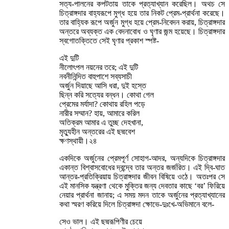
সত্য-পালনের কপটতায় তাকে প্রত্যাখ্যান করেছিল। অথচ সে
চিত্রাঙ্গদার বাহ্যরূপে মুগ্ধ হয়ে তার নিকট প্রেম-প্রার্থনা করেছে।
তার বাহ্যিক রূপে অর্জুন মুগ্ধ হয়ে প্রেম-নিবেদন করায়, চিত্রাঙ্গদার
অন্তরে অব্যক্ত এক বেদনাবোধ ও ঘৃণার জন্ম হয়েছে। চিত্রাঙ্গদার
স্বগোতক্তিতে সেই ঘৃণার প্রকাশ স্পষ্ট-
এই দুটি
নীলোৎপল নয়নের তরে; এই দুটি
নবনীনিন্দিত বাহুপাশে সব্যসাচী
অর্জুন দিয়াছে আসি ধরা, দুই হস্তে
ছিন্ন করি সত্যের বন্ধন। কোথা গেল
প্রেমের মর্যাদা? কোথায় রহিল পড়ে
নারীর সম্মান? হায়, আমারে করিল
অতিক্রম আমার এ তুচ্ছ দেহখানা,
মৃত্যুহীন অন্তরের এই ছদ্মবেশ
ক্ষণস্থায়ী।২৪
একদিকে অর্জুনের প্রেমপূর্ণ সোহাগ-আদর, অন্যদিকে চিত্রাঙ্গদার
একান্ত বিশ্বাসবোধের দ্বন্দ্বে তার অন্তর জর্জরিত। এই দ্বি-ঘাত
আন্তর-প্রতিক্রিয়ায় চিত্রাঙ্গদার জীবন বিষিয়ে ওঠে। অতঃপর সে
এই মানসিক যন্ত্রণা থেকে মুক্তির জন্য দেবতার কাছে ‘বর’ ফিরিয়ে
নেয়ার প্রার্থনা জানায়; এ সময় মদন তাকে অর্জুনের প্রত্যাখ্যানের
কথা স্মরণ করিয়ে দিলে চিত্রাঙ্গদা ক্ষোভে-দুঃখে-অভিমানে বলে-
সেও ভাল। এই ছদ্মরূপিণীর চেয়ে