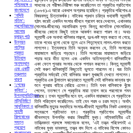
পশ্চিমবঙ্গে ও
সাধনের যে পরীক্ষা-নিরীক্ষা শুরু করেছিলেন তা প্রকৃতির প্রতিশোধ
বাংলাদেশে
(১৮৮৪)-এ আরো একধাপ অগ্রসর হয়েছিল। প্রকৃতির পরিশোধ-র
‘নদ্দিউ
বিষয়বস্তু চিত্তাকর্ষক। নাটকের প্রধান চরিত্র গুহাবাসী সন্ন্যাসী
নতিম’:
হঠাৎ করেই একদিন সংসার জীবনে প্রবেশ করে দেখলেন, এখানকার
প্রসেনিয়ামের
(সাংসার-জীবনের) নয়নাভিরাম দৃশ্য কিন্তু জাগতিক (সাংসারিক)
আলোয়
জীবনের কোনো কিছুই তাকে আকর্ষণ করতে পারল না। অথচ
হুমায়ূন পাঠ
সন্ন্যাসী এক অনাথা বালিকার লাঞ্ছনা, দুঃখ-কষ্ট সহ্য করতে না পেরে,
উন্নয়ন
তাকে পথের ধূলো থেকে তুলে এনে পিতৃস্নেহে লালন-পালন করতে
নাট্যের
লাগলেন। ইত্যবসরে তিনি অনুভব করলেন যে, তিনি সংসারের
প্রকৃত
মায়াজালে জড়িয়ে পড়ছেন। তিনি সংসারের মায়াজালে জড়িয়ে
ইতিহাস
পড়ার ভয়ে ভীত হলেন এবং একদিন অতিসন্তর্পণে বালিকাটিকে
অনুসন্ধান
একা ফেলে পুনরায় সংসার থেকে পলায়ন করলেন। কিন্তু সন্ন্যাসী
এবং একটি
সেই করুণ বালিকামূর্তি কিছুতেই ভুলতে পারলেন না। বরং তিনি
তত্ত্বগত
প্রকৃতির সর্বত্রই সেই বালিকার করুণ মুখচ্ছবি দেখতে লাগলেন।
ধারণা
প্রকৃতির এক উন্মাতাল ঝড়োরাতে সন্ন্যাসী সেই বালিকার কান্নার শব্দ
‘শেষের
শুনে পুনরায় বাইরে বেরিয়ে এলেন। তিনি যখন বালিকাকে খুঁজে
কবিতা’ :
পেলেন, ততক্ষণে সে প্রকৃতির মায়া ত্যাগ করে পরলোকে গমন
উপন্যাসভিত্তিক
করেছে। তখন সন্ন্যাসীর মনে হল, একদিন মায়াজ্ঞানে যে প্রকৃতিকে
নাট্যনির্মাণে
তিনি পরিত্যাগ করেছিলেন- তাই যেন পরম ও চরম সত্য। অর্থাৎ
আধুনিকতা ও
বালিকাটির মৃত্যুর মধ্যদিয়ে সংসার-জীবনই সন্ন্যাসীর নিকট একমাত্র
সাহসী
সত্যরূপে প্রতিভাত হল। প্রকৃতির প্রতিশোধ সন্ন্যাসীর
শিল্পবোধের
জীবনসত্য উপলব্ধি করার বিষয়টিই মুখ্য। নাট্যকাহিনীর এই
সযত্ন
তাত্ত্বিকতা প্রসঙ্গে সমালোচক বলেন, ‘এই তত্ত্ব পরিবেশনই এ
প্রয়োগ
নাটকের মুখ্য ভাববস্তু, তত্ত্ব বাদ দিলে এ নাটকের বিশেষ কোনও
বাংলাদেশের