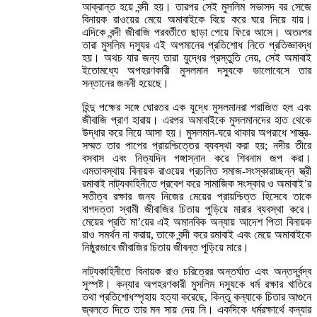
আক্রান্ত হয়ে বন্দী হয়। তারপর সেই মুসলিম সভাসদ বর সেজে
বিনায়ক রাওয়ের মেয়ে অমাবাইকে বিয়ে করে ঘরে নিয়ে যায়।
এদিকে বন্দী জীবাজি পরবর্তীতে ছাড়া পেয়ে ফিরে আসে। অতঃপর
তারা মুসলিম দস্যুর এই অপমানের প্রতিশোধ নিতে প্রতিজ্ঞাবদ্ধ
হয়। অথচ যার জন্য তারা যুদ্ধের প্রস্তুতি নেয়, সেই অমাবাই
ইতোমধ্যে অপহরণকারী মুসলমান দস্যুকে ভালোবেসে তার
সন্তানের জননী হয়েছে।
হিন্দু পক্ষের সঙ্গে ঘোরতর এক যুদ্ধে মুসলমানরা পরাজিত হল এবং
জীবাজি প্রাণ হারায়। এরপর অমাবাইকে মুসলমানদের হাত থেকে
উদ্ধার করে নিয়ে আসা হয়। মুসলমান-ঘরে থাকার অপরাধে শাস্ত্র-
সম্মত তার পাপের প্রায়শ্চিত্তের ব্যবস্থা করা হয়; নদীর তীরে
বসবাস এবং নিত্যদিন গঙ্গাস্নান করে শিবনাম জপ করা।
এমতাবস্থায় বিনায়ক রাওয়ের প্রচলিত সমাজ-সংস্কারাচ্ছন্ন স্ত্রী
রমাবাই নাট্যকাহিনীতে প্রবেশ করে সামাজিক সংস্কার ও অমাবাই’র
সতীত্ব রক্ষার জন্য নিজের মেয়ের প্রায়শ্চিত্ত হিসেবে তাকে
বাগদত্তা স্বামী জীবাজির চিতায় পুড়িয়ে মারার ব্যবস্থা করে।
মেয়ের প্রতি মা’য়ের এই অমানবিক অন্যায় আদেশ পিতা বিনায়ক
রাও সমর্থন না করায়, তাকে বন্দী করে রমাবাই এবং মেয়ে অমাবাইকে
নিষ্ঠুরভাবে জীবাজির চিতায় জীবন্ত পুড়িয়ে মারে।
নাট্যকাহিনীতে বিনায়ক রাও চরিত্রের অন্তর্ঘাত এবং অন্তর্দ্বন্দ্ব
সুস্পষ্ট। কন্যার অপহরণকারী মুসলিম দস্যুকে ধর্ম রক্ষার খাতিরে
তথা প্রতিশোধস্পৃহায় হত্যা করেছে, কিন্তু কন্যাকে চিতার আগুনে
জ্বলতে দিতে তার মন সায় দেয় নি। একদিকে ধর্মরক্ষার্থে কন্যার