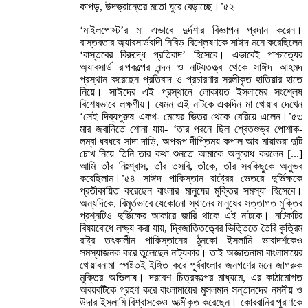
কাপড়, উদভ্রান্তের মতো ঘুরে বেড়াচ্ছে।’৫২
‘মাইলপোস্ট’র মা এভাবে দুর্দশার বিজ্ঞাপন প্রদান করেন।
বাস্তবতার অ্যাবসার্ডবাদী নিবিড় বিশ্লেষণকে সাঈদ মনে করেছিলেন
‘বাস্তবের বিরুদ্ধে প্রতিবাদ’ হিসেবে। এভাবেই পাশ্চাত্যের
অ্যাবসার্ড রূপকল্পের নন্দন ও নাট্যতত্ত্ব থেকে সাঈদ আহমদ
প্রস্থান করেছেন প্রতিবাদ ও প্রচারণার সরলীকৃত হাতিয়ার হাতে
নিয়ে। সাঈদের এই প্রস্থানে লোকায়ত ইসলামের সংশ্লেষ
বিশেষভাবে লক্ষণীয়। যেমন এই নাটকে একদিন মা খোয়াব দেখেন
‘সেই দিব্যপুরুষ একখ- মেঘের ভিতর থেকে বেরিয়ে এলেন।’৫৩
মার জবানিতে শোনা যায়- ‘তার পরনে ছিল শ্বেতশুভ্র পোশাক-
লম্বা ধবধবে সাদা দাড়ি, অপরূপ দীপ্তিময় কপাল আর মায়াভরা দুটি
চোখ নিয়ে তিনি তার কথা শুনতে আমাকে অনুরোধ করলেন [...]
আমি তাঁর নিঃশ্বাস, তাঁর তসবি, তাঁকে, তাঁর সবকিছুকে অনুভব
করেছিলাম।’৫৪ সাঈদ পাকিস্তান রাষ্ট্রের ভেতরে দুর্ভিক্ষকে
প্রতীকায়িত করেছেন বাংলার মানুষের মুক্তির সমস্যা হিসেবে।
অন্যদিকে, বিমূর্তভাবে যেকোনো স্থানের মানুষের সত্তাগত মুক্তির
প্রশ্নটিও দুর্ভিক্ষের আকারে জারি থাকে এই নাটকে। নাটকটির
বিষয়বোধে লক্ষ্য করা যায়, দ্বিজাতিতত্ত্বের ভিত্তিতে তৈরি কৃত্রিম
রাষ্ট্র তৎকালীন পাকিস্তানের ঠুনকো ইসলামি ভাবাদর্শকেও
সমস্যাজনক করে তুলেছেন নাট্যকার। তাই অজ্ঞাতনামা বাংলামায়ের
খোয়াবনামা স্পষ্টতই ইঙ্গিত করে পূর্ববাংলার জনগণের মনে জাগরুক
মুক্তির অভিলাষ। দরবেশ চিত্রকল্পের মাধ্যমে, এর কাঠামোগত
অবয়বটিকে গ্রহণ করে বাংলামায়ের মুসলমান সন্তানদের নমনীয় ও
উদার ইসলামি বিশ্বাসকেও আত্মীকৃত করেছেন। কোরবানির পুরাণকে