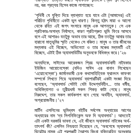
নয়, বরং প্রত্যয় হিসেব কাজে লাগাচ্ছেন:
‘পৃথিবী যে যুক্তি দিয়ে ব্যাখ্যাত হয়ে যাবে এটা [আমাদের] এই
পরিচিত পৃথিবীতে একটা ভুল ধারণা। কিন্তু হঠাৎ মায়া ও আলো
থেকে রহিত এই জগৎ সংসারে মানুষ এক আগন্তুক। সে এক
প্রতিকার-অসাধ্য নির্বাসনে, কারণ প্রতিশ্রুত ভূমি ফিরে আসবে
বলে এই আশারও যতটুকু অভাব তার আছে, ঠিক ততটুকু আবার তার
হারানো মাতৃভূমির স্মৃতি থেকেও সে বঞ্চিত। মানুষ ও তার জীবনের
মধ্যকার এই বিচ্ছেদ, অভিনেতা ও তার মঞ্চের মধ্যবর্তী এই
বিচ্ছেদ, এটাই ঠিক অ্যাবসার্ডিটির অনুভবকে বিধিবদ্ধ করে।’২৬
অন্যদিকে, সাঈদের আরেকজন প্রিয় অ্যাবসার্ডবাদী নাট্যকার
ইউজিন আয়োনেস্কো (যদিও সাঈদ এর বানান লিখেছেন
‘এয়োনেস্কো’) জার্মানভাষী চেক কথাসাহিত্যিক ফ্রানৎস কাফকা
সম্পর্কে লিখতে গিয়ে অ্যাবসার্ড ব্যাপারটিরই একটা সংজ্ঞা দিয়ে
বলেছেন, ‘অ্যাবসার্ড সেটাই যেটা উদ্দেশ্যবিহীন... তার ধর্মীয়,
অধিবিদ্যাগত ও তুরীয়ধর্মা সকল শিকড় কাটা গেছে। মানুষ
নিরুদ্দেশ, তার সকল কার্যকলাপ বনে গেছে অর্থহীন, অ্যাবসার্ড,
অপ্রয়োজনীয়।’২৭
মার্টিন এসলিনের ভূমিধ্বস বইটির সর্বশেষ অধ্যায়ের আগের
অধ্যায়ের নাম ‘দ্য সিগনিফিকেন্স অফ দি অ্যাবসার্ড’। আদতেই
এটা একটা দরকারি ভাবনা যে, এই জীবনে অ্যাবসার্ড নাটকের অর্থ-
তাৎপর্য কী? এসলিন নিশ্চয়তা দিয়েছেন যে, ‘অবশেষে অ্যাবসার্ড
থিয়েটার নামক এই প্রপঞ্চটি নৈরাশ্য কিংবা যুক্তিরহিত অন্ধকার