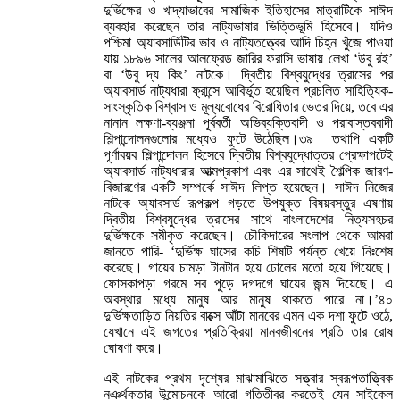
দুর্ভিক্ষের ও খাদ্যাভাবের সামাজিক ইতিহাসের মাত্রাটিকে সাঈদ
ব্যবহার করেছেন তার নাট্যভাষার ভিত্তিভূমি হিসেবে। যদিও
পশ্চিমা অ্যাবসার্ডিটির ভাব ও নাট্যতত্ত্বের আদি চিহ্ন খুঁজে পাওয়া
যায় ১৮৯৬ সালের আলফ্রেড জারির ফরাসি ভাষায় লেখা ‘উবু রই’
বা ‘উবু দ্য কিং’ নাটকে। দ্বিতীয় বিশ্বযুদ্ধের ত্রাসের পর
অ্যাবসার্ড নাট্যধারা ফ্রান্সে আবির্ভূত হয়েছিল প্রচলিত সাহিত্যিক-
সাংস্কৃতিক বিশ্বাস ও মূল্যবোধের বিরোধিতার ভেতর দিয়ে, তবে এর
নানান লক্ষণা-ব্যঞ্জনা পূর্ববর্তী অভিব্যক্তিবাদী ও পরাবাস্তববাদী
শিল্পান্দোলনগুলোর মধ্যেও ফুটে উঠেছিল।৩৯ তথাপি একটি
পূর্ণাবয়ব শিল্পান্দোলন হিসেবে দ্বিতীয় বিশ্বযুদ্ধোত্তর প্রেক্ষাপটেই
অ্যাবসার্ড নাট্যধারার আত্মপ্রকাশ এবং এর সাথেই শৈল্পিক জারণ-
বিজারণের একটি সম্পর্কে সাঈদ লিপ্ত হয়েছেন। সাঈদ নিজের
নাটকে অ্যাবসার্ড রূপকল্প গড়তে উপযুক্ত বিষয়বস্তুর এষণায়
দ্বিতীয় বিশ্বযুদ্ধের ত্রাসের সাথে বাংলাদেশের নিত্যসহচর
দুর্ভিক্ষকে সমীকৃত করেছেন। চৌকিদারের সংলাপ থেকে আমরা
জানতে পারি- ‘দুর্ভিক্ষ ঘাসের কচি শিষটি পর্যন্ত খেয়ে নিঃশেষ
করেছে। গায়ের চামড়া টানটান হয়ে ঢোলের মতো হয়ে গিয়েছে।
ফোসকাপড়া গরমে সব পুড়ে দগদগে ঘায়ের জন্ম দিয়েছে। এ
অবস্থার মধ্যে মানুষ আর মানুষ থাকতে পারে না।’৪০
দুর্ভিক্ষতাড়িত নিয়তির বাক্সে আঁটা মানবের এমন এক দশা ফুটে ওঠে,
যেখানে এই জগতের প্রতিক্রিয়া মানবজীবনের প্রতি তার রোষ
ঘোষণা করে।
এই নাটকের প্রথম দৃশ্যের মাঝামাঝিতে সত্ত্বার স্বরূপতাত্ত্বিক
নঞর্থকতার উন্মোচনকে আরো গতিতীব্র করতেই যেন সাইকেল