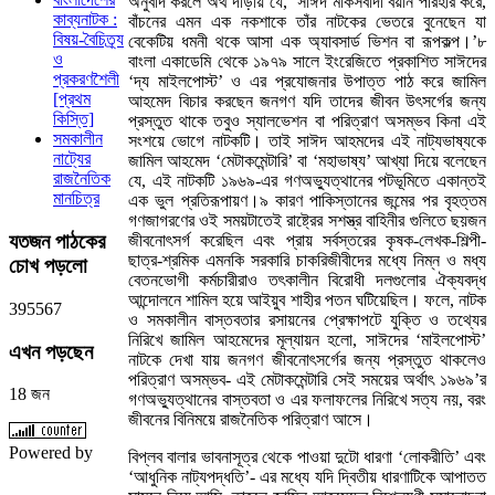
অনুবাদ করলে অর্থ দাঁড়ায় যে, ‘সাঈদ মার্কসবাদী বয়ান পরিহার করে,
কাব্যনাটক :
বাঁচনের এমন এক নকশাকে তাঁর নাটকের ভেতরে বুনেছেন যা
বিষয়-বৈচিত্র্য
বেকেটিয় ধমনী থকে আসা এক অ্যাবসার্ড ভিশন বা রূপকল্প।’৮
ও
বাংলা একাডেমি থেকে ১৯৭৯ সালে ইংরেজিতে প্রকাশিত সাঈদের
প্রকরণশৈলী
‘দ্য মাইলপোস্ট’ ও এর প্রযোজনার উপাত্ত পাঠ করে জামিল
[প্রথম
আহমেদ বিচার করছেন জনগণ যদি তাদের জীবন উৎসর্গের জন্য
কিস্তি]
প্রস্তুত থাকে তবুও স্যালভেশন বা পরিত্রাণ অসম্ভব কিনা এই
সমকালীন
সংশয়ে ভোগে নাটকটি। তাই সাঈদ আহমদের এই নাট্যভাষ্যকে
নাট্যের
জামিল আহমেদ ‘মেটাকমেন্টারি’ বা ‘মহাভাষ্য’ আখ্যা দিয়ে বলেছেন
রাজনৈতিক
যে, এই নাটকটি ১৯৬৯-এর গণঅভ্যুত্থানের পটভূমিতে একান্তই
মানচিত্র
এক ভুল প্রতিরূপায়ণ।৯ কারণ পাকিস্তানের জন্মের পর বৃহত্তম
গণজাগরণের ওই সময়টাতেই রাষ্ট্রের সশস্ত্র বাহিনীর গুলিতে ছয়জন
যতজন
পাঠকের
জীবনোৎসর্গ করেছিল এবং প্রায় সর্বস্তরের কৃষক-লেখক-শিল্পী-
ছাত্র-শ্রমিক এমনকি সরকারি চাকরিজীবীদের মধ্যে নিম্ন ও মধ্য
চোখ পড়লো
বেতনভোগী কর্মচারীরাও তৎকালীন বিরোধী দলগুলোর ঐক্যবদ্ধ
আন্দোলনে শামিল হয়ে আইয়ুব শাহীর পতন ঘটিয়েছিল। ফলে, নাটক
3
9
5
5
6
7
ও সমকালীন বাস্তবতার রসায়নের প্রেক্ষাপটে যুক্তি ও তথ্যের
নিরিখে জামিল আহমেদের মূল্যায়ন হলো, সাঈদের ‘মাইলপোস্ট’
এখন
পড়ছেন
নাটকে দেখা যায় জনগণ জীবনোৎসর্গের জন্য প্রস্তুত থাকলেও
পরিত্রাণ অসম্ভব- এই মেটাকমেন্টারি সেই সময়ের অর্থাৎ ১৯৬৯’র
18 জন
গণঅভ্যুত্থানের বাস্তবতা ও এর ফলাফলের নিরিখে সত্য নয়, বরং
জীবনের বিনিময়ে রাজনৈতিক পরিত্রাণ আসে।
Powered by
বিপ্লব বালার ভাবনাসূত্র থেকে পাওয়া দুটো ধারণা ‘লোকরীতি’ এবং
‘আধুনিক নাট্যপদ্ধতি’- এর মধ্যে যদি দ্বিতীয় ধারণাটিকে আপাতত