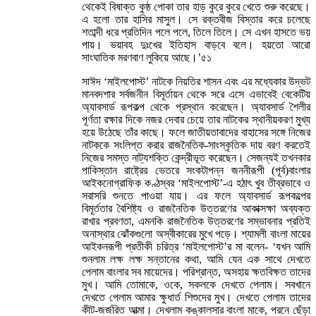
থেকেই বিষাক্ত কুষ্ঠ পোকা তার হাড় কুরে কুরে খেতে শুরু করেছে।
এ হলো তার হাসির মাসুল। সে রক্তবীজ বিস্তার করে চলেছে
শতাব্দী ধরে প্রতিদিন পলে পলে, তিলে তিলে। সে এখন হাসতে ভয়
পায়। ভয়াবহ দুঃখের ইতিহাস বাড়বে বলে। হয়তো আরো
সাংঘাতিক মরণবাণ লুকিয়ে আছে।’৫১
সাঈদ ‘মাইলপোস্ট’ নাটকে নিয়তির শাসন এবং এর মধ্যেকার উদ্ভট
মানবদশার সর্বজনীন বিমূর্তায়ন থেকে সরে এসে এভাবেই বেকেটিয়
অ্যাবসার্ড রূপকল্প থেকে প্রস্থান করেছেন। অ্যাবসার্ড শৈলীর
পূর্ণতা রক্ষার দিকে নজর দেবার চেয়ে তার নাটকের স্থানীয়করণ মুখ্য
হয়ে উঠেছে তাঁর কাছে। ফলে জাতীয়তাবাদের বাহাসের সঙ্গে নিজের
নাটককে সংলিপ্ত করার রাজনৈতিক-সাংস্কৃতিক দায় বরণ করতেই
নিজের সমস্ত নাট্যশক্তি কেন্দ্রীভূত করেছেন। সেজন্যই তখনকার
পাকিস্তান রাষ্ট্রের ভেতরে সংকটাপন্ন জননীরূপী (পূর্ব)বাংলার
আইকনোগ্রাফিক কণ্ঠস্বর ‘মাইলপোস্ট’-এ হঠাৎ খুব তীব্রভাবে ও
সরাসরি শুনতে পাওয়া যায়। এর ফলে অ্যাবসার্ড রূপকল্পের
বিমূর্ততার বৈশিষ্ট্য ও রাজনৈতিক উত্তরণের আকাক্সক্ষা অব্যক্ত
রাখার প্রবণতা, এমনকি রাজনৈতিক উত্তরণের সম্ভাবনার প্রতিই
অনাস্থার ঝোঁকগুলো অস্বীকারের মুখে পড়ে। শ্যামলী বাংলা মায়ের
আইকনরূপী প্রতীকী চরিত্র ‘মাইলপোস্ট’র মা বলেন- ‘যখন আমি
শুনলাম লক্ষ লক্ষ সন্তানের কথা, আমি যেন এক সাথে দেখতে
পেলাম বাংলার সব মায়েদের। পরিশ্রান্ত, অসহায় ক্ষতবিক্ষত তাদের
মুখ। আমি তোমাকে, ওকে, সকলকে দেখতে পেলাম। সবখানে
দেখতে পেলাম আমার ক্ষুধার্ত শিশুদের মুখ। দেখতে পেলাম তাদের
কীট-জর্জরিত আত্মা। দেখলাম কঙ্কালসার বাংলা মাকে, পরনে ছেঁড়া