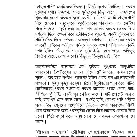
‘মাইলপোস্ট’ একটি একাঙ্কিকা। তিনটি দৃশ্যে বিভাজিত। প্রথম
দৃশ্যের স্থান রাজপথ, সময় সূর্যাস্তের কিছু আগে। রাজপথের
শূন্যতার মধ্যে একজন বুড়ো বয়সী চৌকিদার একটি মাইলপোস্ট
নিয়ে ঢোকে। গন্তব্যকে প্রতীকায়নের প্রক্রিয়ায় এর সেটিংস
গড়ে উঠেছে। সূর্যাস্তের আগে শেষ আলোর বন্যার ভেতর দিয়ে
দর্শকের দিকে পেছন করে চৌকিদারের প্রবেশ, একটা যুক্তিরহিত
পরিস্থিতির দিকে দর্শককে আমন্ত্রণ জানায়। চৌকিদারের প্রথম
বাচনেই নাটকের অন্তিম পর্যন্ত ব্যক্ত হওয়া ঘটনাধারার একটা
স্পষ্ট ইঙ্গিত পরিহাসের মাধ্যমে ফুটে উঠে- ‘মনে হচ্ছে সবকিছুই
ঠিকঠাক আছে, কোথাও কোন কিছুর ব্যতিক্রম নেই।’৩৩
অভ্যাসশাসিত বাস্তবতা এবং যুক্তির শৃঙ্খলায় অনুধাবিত
বাস্তবতার বৈপরীত্যের ভেতর দিয়ে চৌকিদারের কার্যকলাপের
সূচনা। যার ফলে দর্শকও প্রথমেই ইঙ্গিত পেয়ে যান এর নাট্যশৈলী
সম্পর্কে। ক্ষুদ্র ক্ষুদ্র বাক্যের গঠনে বিমূর্তায়নের পদ্ধতিতে গঠিত
চৌকিদারের প্রথম সংলাপের প্রথম বাক্যের পরেই শোনা যায়-
‘বাঁশিতে ফুঁ দিই, একটা সুর বেরিয়ে আসে। মাইলপোস্টে আঘাত
করি, তার শব্দ এসে কানে লাগে। যখনই হাসি, চোখের পানি গড়িয়ে
পড়ে।’৩৪ শ্লেষের মধ্যেদিয়ে চরিত্রের শোক প্রকাশের বিশিষ্ট
ধরন আমাদেরকে অন্য প্রস্তুতির ভেতর দিয়ে নাটকের ভেতরে নিয়ে
চলে। পিঠে বস্তা করে অন্য লোক যে একজন গোরখোদক সে
আসে।
‘জীবাত্মার পাহারাদার’ চৌকিদার গোরখোদককে জিজ্ঞেস করে,