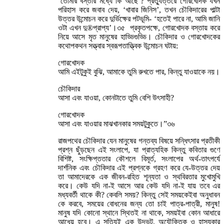
‘তোমার বস্তার মধ্যে কি আছে’? প্রত্যুত্তরে গোরখোদক যখন
পরিহাস করে জবাব দেয়, ‘খাবার জিনিস’, তখন চৌকিদারের পাল্টা
উত্তর উন্মোচন করে দুর্ভিক্ষের পটভূমি- ‘হতেই পারে না, আমি জানি
ওটা এখন দু®প্রাপ্য’।৩৫ প্রকৃতপক্ষে, গোরখোদক বস্তায় করে
নিয়ে আসে মৃত মানুষের হাড্ডিগুড্ডি। চৌকিদার ও গোরখোদকের
কথোপকথন সত্ত্বার স্বরূপতাত্ত্বিক উন্মোচন ঘটায়:
গোরখোদক
আমি এইটুকুই বুঝি, আমাকে তুমি রুখতে পার, কিন্তু যাওয়াকে নয়।
চৌকিদার
আসা এবং যাওয়া, কোনটাতে তুমি বেশি উৎসাহী?
গোরখোদক
আসা এবং যাওয়ার মাঝখানকার সময়টুকুতে।”৩৬
রাজপথের চৌকিদার যেন মানুষের গন্তব্য বিষয়ে সন্ধিৎসার প্রতীকী
প্রশ্ন ছুঁড়ছেন এই সংলাপে, যা প্রাত্যহিক কিন্তু কবিতার গুণে
বিশিষ্ট, সংক্ষিপ্ততার কৌশলে বিমূর্ত, সংলাপের অর্থ-তাৎপর্যে
দার্শনিক এবং চৌকিদার এই প্রশ্নকে গ্রহণ করে যে-উত্তর দেয়
তা আমাদেরকে এক জীবন-রহিত শূন্যতা ও স্থবিরতার মুখোমুখি
করে। কেউ যদি না-ই আসে আর কেউ যদি না-ই যায় তবে এর
মধ্যবর্তী থাকে কী? কেবলি সময়? কিন্তু সেই সময়কেইবা অনুধাবন
কে করবে, সময়ের বোধনের জন্য তো চাই পাত্র-পাত্রী, মানুষ!
মানুষ যদি কোনো স্থানে স্থিতই না থাকে, সময়ইবা কোন আধারে
আধেয় হবে। এ সত্যিই এক উদ্ভট, অযৌক্তিক ও হাস্যকার