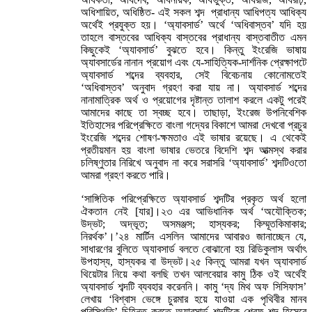
অধিশায়িত, অধিষ্ঠিত- এই সকল শব্দ প্রাধান্য আধিপত্য আধিক্য
অর্থেই প্রযুক্ত হয়। ‘অ্যাবসার্ড’ অর্থে ‘অধিবাস্তব’ যদি হয়
তাহলে বাস্তবের আধিক্য বাস্তবের প্রাধান্য বাস্তবাতীত এমন
কিছুকেই ‘অ্যাবসার্ড’ বুঝতে হবে। কিন্তু ইংরেজি ভাষায়
অ্যাবসার্ডের নানান প্রয়োগ এবং যে-সাহিত্যিক-দার্শনিক প্রেক্ষাপটে
অ্যাবসার্ড শব্দের ব্যবহার, সেই বিবেচনায় কোনোমতেই
‘অধিবাস্তব’ অনুবাদ গ্রহণ করা যায় না। অ্যাবসার্ড শব্দের
নানামাত্রিক অর্থ ও প্রয়োগের দৃষ্টান্ত তালাশ করলে একটু পরেই
আমাদের কাছে তা স্বচ্ছ হবে। তাছাড়া, ইংরেজ উপনিবেশিক
ইতিহাসের পরিপ্রেক্ষিতে বাংলা গদ্যের বিকাশে আমরা দেখবো প্রচুর
ইংরেজি শব্দের শোষণ-ক্ষমতাও এই ভাষার রয়েছে। এ থেকেই
প্রতীয়মান হয় বাংলা ভাষার ভেতরে বিদেশি শব্দ আত্মস্থ করার
চলিষ্ণুতার নিরিখে অনুবাদ না করে সরাসরি ‘অ্যাবসার্ড’ শব্দটিওতো
আমরা গ্রহণ করতে পারি।
‘সাঙ্গিতিক পরিপ্রেক্ষিতে অ্যাবসার্ড শব্দটির প্রকৃত অর্থ হলো
ঐকতান নেই [যার]।২৩ এর আভিধানিক অর্থ ‘অযৌক্তিক;
উদ্ভট; অদ্ভূত; অসমঞ্জস; হাস্যকর; কিম্মূতকিমাকার;
নিরর্থক’।’২৪ মার্টিন এসলিন আমাদের আবারও জানাচ্ছেন যে,
সাধারণের বুলিতে অ্যাবসার্ড বলতে বোঝানো হয় রিডিকুলাস অর্থাৎ
উপহাস্য, হাস্যকর বা উদ্ভট।২৫ কিন্তু আমরা যখন অ্যাবসার্ড
থিয়েটার নিয়ে কথা বলছি তখন আলবেয়ার কামু ঠিক ওই অর্থেই
অ্যাবসার্ড শব্দটি ব্যবহার করেননি। কামু ‘দ্য মিথ অফ সিসিফাস’
লেখায় ‘বিশ্বাস ভেঙ্গে চুরমার হয়ে যাওয়া এক পৃথিবীর মানব
পরিস্থিতি’ চিহ্নিত করতে অ্যাবসার্ড শব্দটিকে শ্রেফ শব্দ হিসেবে