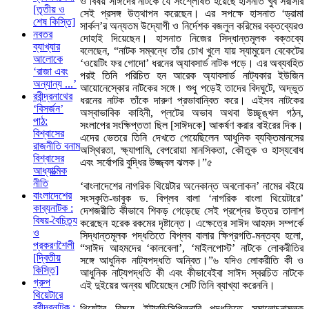
ও বিষয় সাঈদের নাটকে যে সংশ্লেষিত হয়েছে হাসনাত খুব সরাসরি
[তৃতীয় ও
সেই প্রসঙ্গ উত্থাপন করেছেন। এর সপক্ষে হাসনাত ‘ড্রামা
শেষ কিস্তি]
সার্কল’র অন্যতম উদ্যোগী ও নির্দেশক বজলুল করিমের বক্তব্যেরও
নবতর
দোহাই দিয়েছেন। হাসনাত নিজের সিদ্ধান্তমূলক বক্তব্যে
ব্যাখ্যার
বলেছেন, “নাটক সম্বন্ধে তাঁর চোখ খুলে যায় স্যামুয়েল বেকেটের
আলোকে
‘ওয়েটিং ফর গোদো’ ধরনের অ্যাবসার্ড নাটক পড়ে। এর অব্যবহিত
‘রাজা এবং
পরই তিনি পরিচিত হন আরেক অ্যাবসার্ড নাট্যকার ইউজিন
অন্যান্য ...’
আয়োনেস্কোর নাটকের সঙ্গে। শুধু পড়েই তাদের বিদঘুটে, অদ্ভুত
রবীন্দ্রনাথের
ধরনের নাটক তাঁকে দারুণ প্রভাবান্বিত করে। এইসব নাটকের
‘বিসর্জন’
অস্বাভাবিক কাহিনী, প্লটের অভাব অথবা উচ্ছৃঙ্খল গঠন,
পাঠ:
সংলাপের সংক্ষিপ্ততা ছিল [সাঈদকে] আকর্ষণ করার বাইরের দিক।
বিশ্বাসের
এদের ভেতরে তিনি দেখতে পেয়েছিলেন আধুনিক ব্যক্তিমানসের
রাজনীতি বনাম
অস্থিরতা, ক্ষ্যাপামি, বেপরোয়া মানসিকতা, কৌতুক ও হাস্যবোধ
বিশ্বাসের
এবং সর্বোপরি বুদ্ধির উজ্জ্বল ঝলক।”৫
আধ্যাত্মিক
নীতি
‘বাংলাদেশের নাগরিক থিয়েটার অনেকান্ত অবলোকন’ নামের বইয়ে
বাংলাদেশের
সংস্কৃতি-ভাবুক ড. বিপ্লব বালা ‘নাগরিক বাংলা থিয়েটারে’
কাব্যনাটক :
দেশজরীতি কীভাবে শিকড় গেড়েছে সেই প্রশ্নের উত্তর তালাশ
বিষয়-বৈচিত্র্য
করেছেন হরেক রকমের দৃষ্টান্তে। এক্ষেত্রে সাঈদ আহমদ সম্পর্কে
ও
সিদ্ধান্তমূলক পদ্ধতিতে বিপ্লব বালার ক্ষিপ্রগতি-মন্তব্য হলো,
প্রকরণশৈলী
“সাঈদ আহমদের ‘কালবেলা’, ‘মাইলপোস্ট’ নাটকে লোকরীতির
[দ্বিতীয়
সঙ্গে আধুনিক নাট্যপদ্ধতি অন্বিত।”৬ যদিও লোকরীতি কী ও
কিস্তি]
আধুনিক নাট্যপদ্ধতি কী এবং কীভাবেইবা সাঈদ স্বরচিত নাটকে
গ্রুপ
এই দুইয়ের অন্বয় ঘটিয়েছেন সেটি তিনি ব্যাখ্যা করেননি।
থিয়েটারে
রবীন্দ্রনাটক :
থিয়েটার বিষয়ে ইন্টারডিসিপ্লিনারি পদ্ধতিতে সমালোচনামূলক