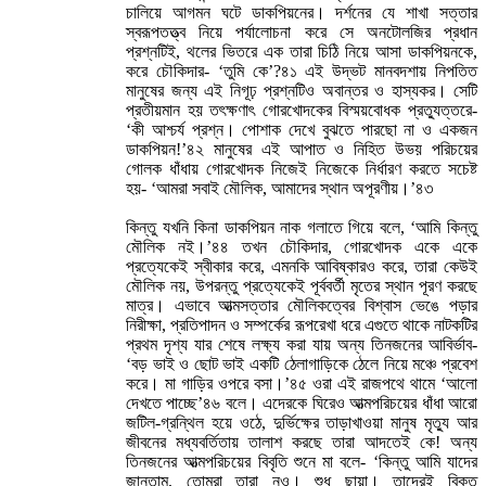
চালিয়ে আগমন ঘটে ডাকপিয়নের। দর্শনের যে শাখা সত্তার
স্বরূপতত্ত্ব নিয়ে পর্যালোচনা করে সে অনটোলজির প্রধান
প্রশ্নটিই, থলের ভিতরে এক তারা চিঠি নিয়ে আসা ডাকপিয়নকে,
করে চৌকিদার- ‘তুমি কে’?৪১ এই উদ্ভট মানবদশায় নিপতিত
মানুষের জন্য এই নিগূঢ় প্রশ্নটিও অবান্তর ও হাস্যকর। সেটি
প্রতীয়মান হয় তৎক্ষণাৎ গোরখোদকের বিস্ময়বোধক প্রত্যুত্তরে-
‘কী আশ্চর্য প্রশ্ন। পোশাক দেখে বুঝতে পারছো না ও একজন
ডাকপিয়ন!’৪২ মানুষের এই আপাত ও নিহিত উভয় পরিচয়ের
গোলক ধাঁধায় গোরখোদক নিজেই নিজেকে নির্ধারণ করতে সচেষ্ট
হয়- ‘আমরা সবাই মৌলিক, আমাদের স্থান অপূরণীয়।’৪৩
কিন্তু যখনি কিনা ডাকপিয়ন নাক গলাতে গিয়ে বলে, ‘আমি কিন্তু
মৌলিক নই।’৪৪ তখন চৌকিদার, গোরখোদক একে একে
প্রত্যেকেই স্বীকার করে, এমনকি আবিষ্কারও করে, তারা কেউই
মৌলিক নয়, উপরন্তু প্রত্যেকেই পূর্ববর্তী মৃতের স্থান পূরণ করছে
মাত্র। এভাবে আত্মসত্তার মৌলিকত্বের বিশ্বাস ভেঙে পড়ার
নিরীক্ষা, প্রতিপাদন ও সম্পর্কের রূপরেখা ধরে এগুতে থাকে নাটকটির
প্রথম দৃশ্য যার শেষে লক্ষ্য করা যায় অন্য তিনজনের আবির্ভাব-
‘বড় ভাই ও ছোট ভাই একটি ঠেলাগাড়িকে ঠেলে নিয়ে মঞ্চে প্রবেশ
করে। মা গাড়ির ওপরে বসা।’৪৫ ওরা এই রাজপথে থামে ‘আলো
দেখতে পাচ্ছে’৪৬ বলে। এদেরকে ঘিরেও আত্মপরিচয়ের ধাঁধা আরো
জটিল-গ্রন্থিল হয়ে ওঠে, দুর্ভিক্ষের তাড়াখাওয়া মানুষ মৃত্যু আর
জীবনের মধ্যবর্তিতায় তালাশ করছে তারা আদতেই কে! অন্য
তিনজনের আত্মপরিচয়ের বিবৃতি শুনে মা বলে- ‘কিন্তু আমি যাদের
জানতাম, তোমরা তারা নও। শুধু ছায়া। তাদেরই বিকৃত