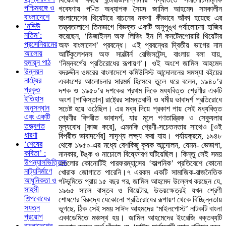
পশ্চিমবঙ্গে ও
গবেষণায় প-িত অধ্যাপক সৈয়দ জামিল আহমেদ সমকালীন
বাংলাদেশে
বাংলাদেশের থিয়েটারে বাচনের নকশা কীভাবে আঁকা হয়েছে এর
‘নদ্দিউ
তত্ত্বতালাশে তিনভাগে বিভক্ত একটি অনুপুঙ্খ পর্যালোচনা হাজির
নতিম’:
করেছেন, ‘ডিজাইনস অফ লিভিং ইন দি কনটেমপোরারি থিয়েটার
প্রসেনিয়ামের
অফ বাংলাদেশ’ প্রবন্ধে। এই প্রবন্ধের দ্বিতীয় ভাগের নাম
আলোয়
আর্টিকুলেশনস অফ সাবল্টার্ন রেজিসটেন্স, বাংলায় বলা যায়,
হুমায়ূন পাঠ
‘নিম্নবর্গের প্রতিরোধের রূপায়ণ’। ওই অংশে জামিল আহমেদ
উন্নয়ন
বদরুদ্দীন ওমরের বাংলাদেশে কমিউনিস্ট আন্দোলনের সমস্যা বইয়ের
নাট্যের
একাংশের আলোচনার সারমর্ম হিসেবে তুলে ধরে বলেন, ১৯৪০’র
প্রকৃত
দশক ও ১৯৫০’র দশকের প্রথম দিকে মধ্যবিত্ত শ্রেণীর একটি
ইতিহাস
অংশ [পাকিস্তান] রাষ্ট্রের সামন্তবাদী ও ধর্মীয় ভাবাদর্শ প্রতিরোধে
অনুসন্ধান
সচেষ্ট হয়ে ওঠেছিল। এর মধ্য দিয়ে প্রকাশ পায় সেই মধ্যবিত্ত
এবং একটি
শ্রেণীর বিপরীত ভাবাদর্শ, যার মূলে গণতান্ত্রিক ও সেক্যুলার
তত্ত্বগত
মূল্যবোধ [কাজ করে], এমনকি শ্রেণী-সচেতনতার সাথেও [ওই
ধারণা
বিপরীত ভাবাদর্শের] সাদৃশ্য লক্ষ্য করা যায়। পর্যায়ক্রমে, ১৯৪৮
‘শেষের
থেকে ১৯৫০-এর মধ্যে বেশকিছু কৃষক আন্দোলন, যেমন- ভেভাগা,
কবিতা’ :
নানকার, টঙ্ক ও নাচোলে বিষ্ফোরণ ঘটিয়েছিল। কিন্তু সেই সময়
উপন্যাসভিত্তিক
এগুলোর কোনোটিই পারফরম্যান্সের ‘কাল্পনিক’ প্রতিবেশে কোনো
নাট্যনির্মাণে
খোরাক জোগাতে পারেনি।৭ এরকম একটি সামাজিক-রাজনৈতিক
আধুনিকতা ও
পটভূমিতে প্রায় ১৫ বছর পর, জামিল আহমেদ উল্লেখ করছেন যে,
সাহসী
১৯৬৫ সালে বাস্তব ও থিয়েটার, উভয়ক্ষেত্রই যখন শ্রেণী
শিল্পবোধের
শোষণের বিরুদ্ধে যেকোনো প্রতিরোধের রূপায়ণ থেকে বিচ্ছিন্নতায়
সযত্ন
ভুগছে, ঠিক সেই সময় সাঈদ আহমদের ‘মাইলপোস্ট’ নাটকটি বাংলা
প্রয়োগ
একাডেমিতে মঞ্চস্থ হয়। জামিল আহমেদের ইংরেজি বক্তব্যটি
বাংলাদেশের