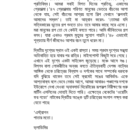
প্রতিবিম্ব। আমরা সবাই বিগত দিনের প্রতিভূ, একালের
প্রেতাত্মা।’৪৭ প্রেতাত্মায় পরিণত মানুষের ভেতরে বাঁচনের আশা
থেকে যায়, সেই বাঁচনের আশ্রয় হলো শিল্প যেখানে ‘কল্পনাই
আমাদের সম্বল’। তাই মা আহ্বান করেন- ‘তোমরা যদি
সত্যিকারের ভূতের গল্প শুনতে চাও তবে আমার কাছে সরে এসো।
মরা মানুষের গল্প তো যে কেউই বলতে পারে। আমি জীবিতদের গল্প
বলব। যারা এখনও প্রথম মৃত্যুর সুযোগ পায়নি।’৪৮ এভাবেই
শূন্যতায় দীর্ণ জীবনেও আশার বচন তুলে ধরেন মা।
দ্বিতীয় দৃশ্যের স্থান ওই একই রাস্তা। সময় প্রথম দৃশ্যের সন্ধ্যা
অতিবাহিত হয়ে যাবার পর রাত্রি। মাইলপোস্ট কিছুটা সরে গেছে।
এখানে এই দৃশ্যে একটা সাইকেল জুড়েছে। মঞ্চে আসে সঙ।
বিপ্লব বালা লোকরীতির অন্বয় বলতে ঐতিহ্যবাহী দেশজ নাট্যের
আঙ্গিক থেকে চরিত্রের বিন্যাস ও দর্শকের সাথে সম্পর্কের ধরনকে
যদি বুঝিয়ে থাকেন তবে সেই ক্রমেই সঙের আবির্ভাব- একে
আপ্তবাক্য বলে ভেবে নেবার আগে, আমরা আবারও পঞ্চাশের দশকে
ইউরোপে দেখা দেওয়া অ্যাবসার্ড থিয়েটারের রূপকল্প নিরীক্ষণের গুরু
মার্টিন এসলিনের দোহাই দিতে পারি। এক্ষেত্রে বেকেটের ‘ওয়েটিং
ফর গডো’ নাটকের দ্বিতীয় অঙ্কে দুটি চরিত্রের সংলাপ লক্ষ্য করা
যেতে পারে:
‘এস্ট্রাগন
পাতার মতো।
ভ্লাডিমির