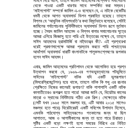
সামনে নিয়ে আসি, তাহলে জামিল আহমেদের বিশ্লেষণী সমালোচনা
থেকে পাওয়া একটি ধারণার সাথে সম্পর্কিত করা সম্ভব।
‘মাইলপোস্ট’ সম্পর্কে জামিল এ-ও বলেছেন যে, এ নাটকে বেকেটিয়
ধমনী থেকে আগত অ্যাবসার্ড ভিশন প্রবাহিত হয়েছে। তাহলে
বিপ্লব যে ‘আধুনিক নাট্যপদ্ধতি’র কথা বিমূর্তভাবে বলেছেন, সেটাই
জামিলের পর্যালোচনায় সুনির্দিষ্টভাবে অ্যাবসার্ড ভিশন রূপে মূর্তমান
হচ্ছে। সৈয়দ জামিল আহমেদ ও বিপ্লব বালার সমালোচনার সূত্রে
আমরা এগিয়ে জিজ্ঞাসু হতে পারি এই উত্তরের লক্ষ্যে যে, তাহলে
সাঈদ আহমদের ড্রামাটার্জি বা নাট্যতত্ত্ব কী?- এই প্রশ্নরেখা
ধরেই প্রমাণসাপেক্ষে আমরা প্রস্তাব করতে পারি পাশ্চাত্যের
আভাঁগার্দ অ্যাবসার্ড ধারাটি বাংলানাটকে শালুকসংশ্লেষণের রূপকার
হলেন সাঈদ আহমদ।
এবার, জামিল আহমেদের প্রতিপাদন থেকে আলোকিত হয়ে প্রশ্ন
উত্থাপন করবো যে, ১৯৬৯-এর গণঅভ্যুত্থানের পটভূমিতে
সাঈদের ‘মাইলপোস্ট’ নাটক যদি একটি ভুলরূপায়ণ
(মিসরেপ্রিজেন্টেশন) হয়ে থাকে, তাহলে নাটক কি শুধু এর রচনার
প্রেক্ষিতে নিজের কালেরই রূপায়ণ? নাকি পাশাপাশি একটি নাটক
কালাতীতেরও রূপকল্প হতে পারে! আমরা জানি যে, থিয়েটার কালের
মাত্রা ও স্থানের নির্দিষ্টতায় গঠিত এক শিল্প। সেক্ষেত্রে নাটক
(সেটি যখন ১৯৬৫ সালে মঞ্চস্থ হয়, এটি আবার ২০১৫ সালেও
মঞ্চস্থ হতে পারে) থিয়েটারেরই একটি সবিশেষ উপাদান হিসেবে,
এমনকি পাঠযোগ্য সাহিত্যরূপেও গতকালের জন্য যা ছিল
আপাতত, আজ ও আগামীকালের জন্য তা হতে পারে চিরায়ত।
সৃষ্টির একটি বড়ো লক্ষণই হলো সময়ের নিরিখে এর নিহিত