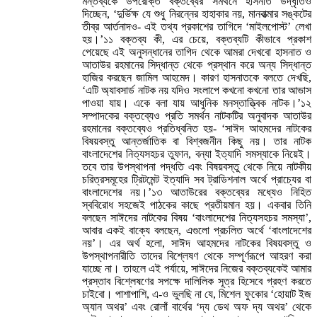
মন্তব্যকে উপরোক্ত বক্তব্যের সমর্থনে হাসনাত উদ্ধৃতিও
দিচ্ছেন, ‘দুর্ভিক্ষ যে শুধু নিরন্নের হাহাকার নয়, মানবাত্মার সঙ্কটের
তীব্র আর্তনাদও- এই তথ্য প্রকাশের তাগিদে ‘মাইলপোস্ট’ লেখা
হয়।’১১ বক্তব্য কী, এর চেয়ে, বক্তব্যটি কীভাবে প্রকাশ
পেয়েছে এই অনুসন্ধানের তাগিদ থেকে আমরা দেখবো হাসনাত ও
আতাউর রহমানের সিদ্ধান্ত থেকে প্রস্থান করে অন্য সিদ্ধান্ত
হাজির করছেন জামিল আহমেদ। কারণ হাসনাতকে বলতে দেখছি,
‘এটি অ্যাবসার্ড নাটক নয় যদিও সংলাপে কখনো কখনো তার আভাস
পাওয়া যায়। একে বলা যায় আধুনিক মনস্তাত্ত্বিক নাটক।’১২
সম্পাদকের বক্তব্যেও প্রতি সমর্থন নাটকটির অনুবাদক আতাউর
রহমানের বক্তব্যেও প্রতিধ্বনিত হয়- ‘সাঈদ আহমদের নাটকের
বিষয়বস্তু আন্তর্জাতিক বা বিশ্বজনীন কিছু নয়। তার নাটক
বাংলাদেশের নিত্যসহচর তুফান, বন্যা ইত্যাদি সমস্যাকে নিয়েই।
তবে তার উপস্থাপনা পদ্ধতি এবং বিষয়বস্তু থেকে নিয়ে নাটকীয়
চরিত্রসমূহের ট্রিটমেন্ট ইত্যাদি সব ট্রাডিশনাল অর্থে প্রাচ্যের বা
বাংলাদেশের নয়।’১৩ আতাউরের বক্তব্যের মধ্যেও নিহিত
স্ববিরোধ সহজেই পাঠকের কাছে প্রতীয়মান হয়। একবার তিনি
বলছেন সাঈদের নাটকের বিষয় ‘বাংলাদেশের নিত্যসহচর সমস্যা’,
আবার একই বাক্যে বলছেন, এগুলো প্রচলিত অর্থে ‘বাংলাদেশের
নয়’। এর অর্থ হলো, সাঈদ আহমদের নাটকের বিষয়বস্তু ও
উপস্থাপনারীতি তাদের বিশ্লেষণ থেকে সম্পূর্ণরূপে আহরণ করা
যাচ্ছে না। তাহলে এই পর্যায়ে, সাঈদের নিজের বক্তব্যকেই আমার
প্রস্তাব বিশ্লেষণের সপক্ষে দালিলিক সূত্র হিসেবে গ্রহণ করতে
চাইবো। পাশাপাশি, এ-ও ভুলছি না যে, মিশেল ফুকোর ‘হোয়াট ইজ
অ্যান অথর’ এবং রোলাঁ বার্থের ‘দ্য ডেথ অফ দ্য অথর’ থেকে