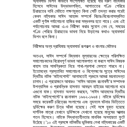
অ্যাবসার্ড ভিশন কীভাবে সংশ্লেষিত হয়েছে যার দরুণ নাট্যকার
হিসেবে সাঈদের উদ্ভাবনশক্তি, আপাততের গণ্ডি পেরিয়ে
চিরায়তের দাবি মেটাতে লক্ষণযুক্ত কিনা সেটি তদন্ত করার পরেই
কেবল নাট্যকার সাঈদ আহমদ সম্পর্কে বিচার-বিবেচনাসম্বলিত
একটি পূর্ণাঙ্গ পর্যালোচনা হাজির করা সম্ভবপর হতে পারে। এবং এই
পর্যালোচনায় আমরা এ-ও নিরীক্ষা করার সুযোগ নেব যে, সময়ের
গণ্ডি পেরিয়ে চিরায়তের ভাবনা নিয়ে উড়ালের কথাও অ্যাবসার্ড
ভিশন বলে কিনা।
নিরীক্ষার অন্য দ্রাঘিমায় অ্যাবসার্ড রূপকল্প ও বাংলার মেটাফর
অতএব, সাঈদ সম্পর্কে বিদ্যমান মূল্যায়নের ক্ষেত্রে পরিলক্ষিত
সমালোচকদের বিরোধপূর্ণ ভাবনা আলোকপাত না করলে সাঈদ বিষয়ক
বাহাস তার সামগ্রিকতা নিয়ে শাখা-প্রশাখা মেলতে পারবে না।
ইতোমধ্যে প্রস্তাবিত সমালোচনা ও বিশ্লেষণের সূত্রে সাঈদের
দ্বিতীয় নাটক ‘মাইলপোস্ট’ আলামতেই প্রথমে আমরা ময়নাতদন্ত
চালাব। এ প্রয়োজনে আবারও ‘সাঈদ আহমদ রচনাবলী’র সম্পাদক
উপন্যাসিক ও প্রাবন্ধিক হাসনাত আবদুল হাইয়ের আলোচনা ধরে
এগুনো যাক। হাসনাত অবগত করছেন, ‘সাঈদ আহমদের দ্বিতীয়
নাটক ‘মাইলপোস্টে’র রচনাকাল ১৯৬২-১৯৬৪। নাটকে দুর্ভিক্ষের
সময়ে কয়েকটি চরিত্রের সংলাপের এবং ন্যূনতম ঘটনার ভিত্তিতে
দুর্ভিক্ষের করুণ চিত্র আঁকা হয়েছে। সেই সঙ্গে যুক্ত হয়েছে
দার্শনিক মাত্রা যেখানে দুর্ভিক্ষকে দেখানো হয়েছে মানুষের আত্মার
পতন হিসেবে। নাটকে সিদ্ধান্তহীনতার মানবিক অসহায়তা ফুটে
উঠেছে।’১০ এই প্রসঙ্গে নাটকটির ভূমিকায় লেখা নাট্যকারের একটি