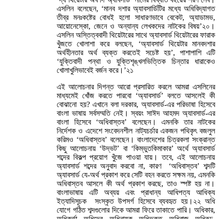
এসলিন বলেছেন, ‘মানব দশার অ্যাবসার্ডিটির মধ্যে অধিবিদ্যাগত
তীব্র মনঃকষ্টের বোধই হলো সাধারণভাবে বেকেট, অ্যাডামভ,
আয়োনেস্কো, জেনে ও অন্যান্য লেখকদের নাটকের বিষয়’২০।
এসলিন অস্তিত্ববাদী থিয়েটারের সাথে অ্যাবসার্ড থিয়েটারের ফারাক
খুঁজতে খোলাশা করে বলছেন, ‘অ্যাবসার্ড থিয়েটার মানবদশার
অর্থহীনতার অর্থ ব্যক্ত করতেই সচেষ্ট হয়’, পাশাপাশি এটি
‘যুক্তিবাদী পন্থা ও যুক্তিশৃঙ্খলভিত্তিক চিন্তার ধারাকেও
খোলাখুলিভাবেই বর্জন করে।’২১
এই আলোচনার দিগন্ত আরো প্রসারিত করলে আমরা এসলিনের
মাধ্যমেই খোঁজ করতে পারবো ‘অ্যাবসার্ড’ বলতে আসলেই কী
বোঝানো হয়? এখানে বলা দরকার, অ্যাবসার্ড-এর পরিভাষা হিসেবে
বাংলা ভাষায় সর্বসম্মতি নেই। স্বয়ং সাঈদ আহমদ অ্যাবসার্ড-এর
বাংলা হিসেবে ‘অধিবাস্তব’ বলেছেন। এমনকি তার নাটকের
নির্দেশক ও এদেশে সংবেদনশীল নাট্যচর্চার একজন পথিকৃৎ বজলুল
করিমও ‘অধিবাস্তব’ বলেছেন। বাংলাদেশের চিত্রকলা সংক্রান্ত
কিছু আলোচনায় ‘উদ্ভট’ বা ‘কিম্ভুতকিমাকার’ অর্থে অ্যাবসার্ড
শব্দের বিকল্প প্রয়োগ খুঁজে পাওয়া যায়। তবে, এই আলোচনায়
অ্যাবসার্ড শব্দের অনুবাদ করবো না, কারণ ‘অধিবাস্তব’ শব্দটি
অ্যাবসার্ড যে-অর্থ প্রকাশ করে সেটি বহন করতে সক্ষম নয়, এমনকি
অধিবাস্তব আসলে কী অর্থ প্রকাশ করছে, তাও স্পষ্ট হয় না।
বাংলাভাষায় এটি অব্যয় এবং প্রাধান্য আধিপত্য আধিক্য
ইত্যাদিসূচক সংস্কৃত উপসর্গ হিসেবে ব্যবহৃত হয়।২২ অধি
যোগে গঠিত শব্দগুলোর দিকে আমরা ফিরে তাকাতে পারি। অধিকার,
অধিকর্তা, অধিদেব, অধিনায়ক, অধিভুক্ত, অধিরাজ, অধিরূঢ়,