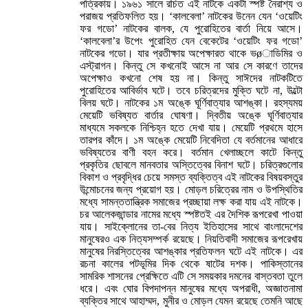
পত্রিকায়। ১৯৬১ সালে রচিত এই নাটকে একটা স্পষ্ট নৈরাশ্য ও
পরাজয় প্রতিফলিত হয়। ‘কালবেলা’ নাটকের উনেন যেন ‘ওয়েটিং
ফর গডো’ নাটকের বালক, যে পুরোহিতের বার্তা নিয়ে আসে।
‘কালবেলা’র উপেং পুরোহিত যেন বেকেটের ‘ওয়েটিং ফর গডো’
নাটকের গডো। যার প্রতীক্ষায় অপেক্ষারত থাকে ভøাডিমির ও
এস্ট্রাগন। কিন্তু সে কখনোই আসে না আর সে কারণে তাদের
অপেক্ষাও কখনো শেষ হয় না। কিন্তু সাঈদের নাটকটিতে
পুরোহিতের আবির্ভাব ঘটে। তবে চরিত্রদের মুক্তি ঘটে না, উল্টো
বিলয় ঘটে। নাটকের ১ম অঙ্কে ঘূর্ণিবাত্যার আশঙ্কা। রহস্যময়
মেয়েটি ভবিষ্যত বার্তার ঘোষণা। দ্বিতীয় অঙ্কে ঘূর্ণিবাত্যার
মাধ্যমে সকলকে নিশ্চিহ্ন হতে দেখা যায়। মেয়েটি প্রথমে হাসে
তারপর কাঁদে। ১ম অঙ্কে মেয়েটি নিবেদিতা যে বর্তমানের আধারে
ভবিষ্যতের বাণী বহন করে। বর্তমান খেলাচ্ছলে কাটে কিন্তু
প্রকৃতির ছোবলে মানবতার অস্তিত্বের বিনাশ ঘটে। চরিত্রগুলোর
বিকাশ ও প্রবৃদ্ধির চেয়ে সমস্ত ব্যক্তিত্ব এই নাটকের বিষয়বস্তুর
উন্মোচনের জন্য প্রয়োগ হয়। মোড়ল চরিত্রের নাম ও উপস্থিতির
মধ্যে সামন্ততান্ত্রিক সমাজের প্রচ্ছায়া লক্ষ করা যায় এই নাটকে।
চর আলেকজান্ডার নামের মধ্যে স্পষ্টতই এর দৈশিক রূপরেখা পাওয়া
যায়। সাইক্লোনের তা-বের নিত্য ইতিহাসের সাথে বাংলাদেশের
মানুষেরও এক নিত্যসম্পর্ক রয়েছে। নিয়তিবাদী সমাজের রূপরেখায়
মানুষের নিরস্তিত্বের আশঙ্কার প্রতিফলন ঘটে এই নাটকে। এর
রচনা কালের পটভূমির দিক থেকে ষাটের দশক। পাকিস্তানের
সামরিক শাসনের প্রেক্ষিতে এটি সে সময়কার দমনের বাস্তবতা তুলে
ধরে। এবং ঘোর বিপদাপন্ন মানুষের মধ্যে অপরাধী, অজ্ঞাতনামা
ব্যক্তির সাথে আহাম্মদ, মুনীর ও মোড়ল যেমন রয়েছে তেমনি আছে