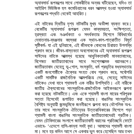
অ্যাবসার্ড রূপকল্পের সাথে লোকরীতির অন্বয় ঘটিয়েছেন, যদিও তা
আইরিশ মিউজিক হল কমেডিয়ানের ধরন আত্মস্থ হওয়া অ্যাবসার্ড
রূপকল্পের পদ্ধতি থেকেই আহরিত।
এই নাটকের দ্বিতীয় দৃশ্য নাটকটির মুখ্য অভীপ্সা ব্যক্ত করে।
বেকেটিয় অ্যাবসার্ড রূপকল্প যেমন কাব্যময়তা, সংক্ষিপ্ততা,
হ্রস্বতা এবং নঞর্থকতা ও সদর্থকতার মিশেলে বিবিধার্থের
দ্যোতনায়-ব্যঞ্জনায় বহুস্বরা এক স্থান-কাল-পাত্রাতীত বিমূর্ত
সৃষ্টিকর্ম- যা এই দুনিয়াকে, এই জীবনকে বোধনের চিরায়ত উপলব্ধি
প্রদান করে। জীবন-বাস্তবতা অবলোকনের এই অ্যাবসার্ড রূপকল্প
সাঈদের নাটকে আত্মস্থ হয়েছে আধুনিকতাবাদী মানবতাবাদের,
বিশেষত জাতীয়তাবাদের সাথে সংশ্লেষাত্মক বয়ানরূপে।
জাতীয়তাবাদ যেহেতু ভূ-গোল, সংস্কৃতি, ধর্ম প্রভৃতির মধ্যস্থতায়
একটি জনগোষ্ঠীকে ঐক্যের সংহত বোধ প্রদান করে, সর্বোপরি
একটি সামষ্টিক রাজনৈতিক আত্মপরিচয় দেয়, সেহেতু সাঈদের
নাটকেও দেখা যাবে শ্যামবর্ণা এক নারীর উপস্থিতি। এই নারীকে
জাতীয় ঐক্যবোধের সাংস্কৃতিক-রাজনৈতিক আইকনরূপে কল্পনা
করা হয়েছে নাটকটিতে। এবং একে শ্যামলী বাংলা মায়ের পরিপূরক
সত্তা হিসেবেই রূপায়িত করা হয়েছে। বাঙালির সাংস্কৃতিক
বৈশিষ্ট্য অনুযায়ী জন্মভূমিকে জননীরূপে কল্পনা করে ভৌগলিক অখ-
তার সাথে সাংস্কৃতিক ঐতিহ্যের উত্তরাধিকারের মিশেলে গড়া
শ্যামলী বাংলা বাঙালির সাংস্কৃতিক জাতীয়তাবাদেরই প্রতীক।
যেমন চৌকিদারের সংলাপে জাতীয়তাবাদী বয়ানের প্রতিচ্ছবি ফোটে
এভাবে- ‘এদেশে হাসি-কান্না সবই বৃথা। আমাদের শ্যামলী বাংলা
মা। মনে হয় কদিন আগে সে একবার ভুল করে হেসেছিল আর তখন