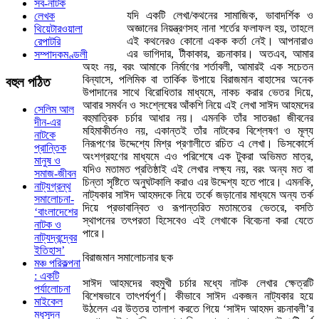
সব-নাটক
যদি একটি লেখা/কথনের সামাজিক, ভাবাদর্শিক ও
লেখক
অজ্ঞানের নিয়ন্ত্রণসহ নানা শর্তের ফলাফল হয়, তাহলে
থিয়েটারওয়ালা
এই কথনেরও কোনো একক কর্তা নেই। আপনারাও
রেপাটরি
এর ভাগিদার, টীকাকার, রচনাকার। অতএব, আমার
সম্পাদকমণ্ডলী
অহং নয়, বরং আমাকে নির্মাণের শর্তাবলী, আমারই এক সচেতন
বিন্যাসে, পলিমিক বা তার্কিক উপায়ে বিরাজমান বাহাসের অনেক
বহুল
পঠিত
উপাদানের সাথে বিরোধিতার মাধ্যমে, নাকচ করার ভেতর দিয়ে,
আবার সমর্থন ও সংশ্লেষের আঁকশি নিয়ে এই লেখা সাঈদ আহমদের
সেলিম আল
বহুমাত্রিক চর্চার আধার নয়। এমনকি তাঁর সাতরঙা জীবনের
দীন-এর
মহিমাকীর্তনও নয়, একান্তই তাঁর নাটকের বিশ্লেষণ ও মূল্য
নাটকে
নিরূপণের উদ্দেশ্যে মিশ্র প্রণালীতে রচিত এ লেখা। ডিসকোর্সে
প্রান্তিক
অংশগ্রহণের মাধ্যমে এও পরিশেষে এক টুকরা অভিমত মাত্র,
মানুষ ও
যদিও মতামত প্রতিষ্ঠাই এই লেখার লক্ষ্য নয়, বরং অন্য মত বা
সমাজ-জীবন
চিন্তা সৃষ্টিতে অনুঘটকালি করাও এর উদ্দেশ্য হতে পারে। এমনকি,
নাট্যগ্রন্থ
নাট্যকার সাঈদ আহমদকে নিয়ে তর্কে জড়ানোর মাধ্যমে অন্য তর্ক
সমালোচনা-
দিয়ে প্রভাবান্বিত ও রূপান্তরিত মতামতের ভেতরে, বসতি
‘বাংলাদেশের
স্থাপনের তৎপরতা হিসেবেও এই লেখাকে বিবেচনা করা যেতে
নাটক ও
পারে।
নাট্যদ্বন্দ্বের
ইতিহাস’
বিরাজমান সমালোচনার ছক
মঞ্চ পরিকল্পনা
: একটি
সাঈদ আহমদের বহুমুখী চর্চার মধ্যে নাটক লেখার ক্ষেত্রটি
পর্যালোচনা
বিশেষভাবে তাৎপর্যপূর্ণ। কীভাবে সাঈদ একজন নাট্যকার হয়ে
মাইকেল
উঠলেন এর উত্তর তালাশ করতে গিয়ে ‘সাঈদ আহমদ রচনাবলী’র
মধুসূদন