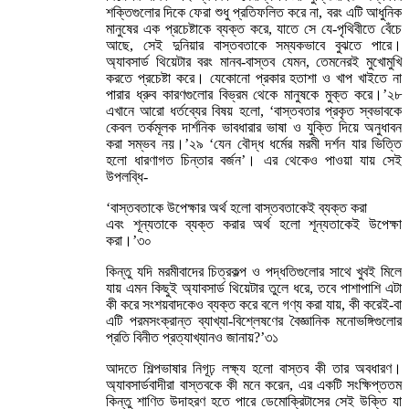
শক্তিগুলোর দিকে ফেরা শুধু প্রতিফলিত করে না, বরং এটি আধুনিক
মানুষের এক প্রচেষ্টাকে ব্যক্ত করে, যাতে সে যে-পৃথিবীতে বেঁচে
আছে, সেই দুনিয়ার বাস্তবতাকে সম্যকভাবে বুঝতে পারে।
অ্যাবসার্ড থিয়েটার বরং মানব-বাস্তব যেমন, তেমনেরই মুখোমুখি
করতে প্রচেষ্টা করে। যেকোনো প্রকার হতাশা ও খাপ খাইতে না
পারার ধ্রুব কারণগুলোর বিভ্রম থেকে মানুষকে মুক্ত করে।’২৮
এখানে আরো ধর্তব্যের বিষয় হলো, ‘বাস্তবতার প্রকৃত স্বভাবকে
কেবল তর্কমূলক দার্শনিক ভাবধারার ভাষা ও যুক্তি দিয়ে অনুধাবন
করা সম্ভব নয়।’২৯ ‘যেন বৌদ্ধ ধর্মের মরমী দর্শন যার ভিত্তি
হলো ধারণাগত চিন্তার বর্জন’। এর থেকেও পাওয়া যায় সেই
উপলব্ধি-
‘বাস্তবতাকে উপেক্ষার অর্থ হলো বাস্তবতাকেই ব্যক্ত করা
এবং শূন্যতাকে ব্যক্ত করার অর্থ হলো শূন্যতাকেই উপেক্ষা
করা।’৩০
কিন্তু যদি মরমীবাদের চিত্রকল্প ও পদ্ধতিগুলোর সাথে খুবই মিলে
যায় এমন কিছুই অ্যাবসার্ড থিয়েটার তুলে ধরে, তবে পাশাপাশি এটা
কী করে সংশয়বাদকেও ব্যক্ত করে বলে গণ্য করা যায়, কী করেই-বা
এটি পরমসংক্রান্ত ব্যাখ্যা-বিশ্লেষণের বৈজ্ঞানিক মনোভঙ্গিগুলোর
প্রতি বিনীত প্রত্যাখ্যানও জানায়?’৩১
আদতে শিল্পভাষার নিগূঢ় লক্ষ্য হলো বাস্তব কী তার অবধারণ।
অ্যাবসার্ডবাদীরা বাস্তবকে কী মনে করেন, এর একটি সংক্ষিপ্ততম
কিন্তু শাণিত উদাহরণ হতে পারে ডেমোক্রিটাসের সেই উক্তি যা