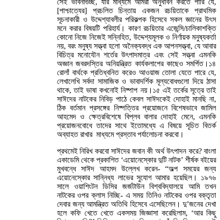
সেই ভাবনাগুচ্ছ, যার মাধ্যমে আমরা অনুধাবন করতে পারি যে,
[পাশ্চাত্যের] প্রচলিত চিন্তায় একজন রচয়িতাকে প্রাথমিক
সূচনাকারী ও উদ্দেশ্যাবলীর পরিকল্পক হিসেবে সকল জ্ঞানের উৎস
মনে করার বিষয়টি পরিহার্য। কারণ রচয়িতার এজেন্সি/চালিকাশক্তি
কোনো নিজে নিজেই সন্নিহিত, উদ্দেশ্যমূলক ও নির্ণায়ক মনুষ্যকর্তা
নয়, বরং মনুষ্য সত্ত্বা হলো অনৈক্যবদ্ধ এক আপনসত্ত্বা, যে আবার
বিচিত্র মনোযৌন শর্তের উৎপাদমাত্র এবং সেই সত্ত্বা এমনকি
অজ্ঞান জবরদস্তির অনিয়ন্ত্রিত কার্যকলাপের কাছেও সমর্পিত।১৪
রোলাঁ বার্থকে প্রতিধ্বনিত করেও আওয়াজ তোলা যেতে পারে যে,
লেখালেখি সর্বদা সামাজিক ও ভাবাদর্শিক মূল্যবোধগুলো দিয়ে ঠাসা
থাকে, তাই ভাষা কখনোই নিষ্পাপ নয়।১৫ এই তর্কের সূত্রে তাই
সাঈদের নাটকের নিবিড় পাঠে কেবল সাঈদকেই দোহাই মানছি না,
ঠিক বর্তমান প্রসঙ্গের নিষ্পত্তির প্রয়োজনে বিশেষভাবে জামিল
আহমেদ ও ক্ষেত্রবিশেষে বিপ্লব বালার দোহাই মেনে, এমনকি
প্রয়োজনবোধে তাদের সাথে ইতোমধ্যে এ বিষয়ে সূচিত বিতর্ক
অব্যাহত রাখার মাধ্যমে প্রস্তাব পর্যালোচনা করবো।
প্রথমেই নিরিখ করবো সাঈদের জবান কী অর্থ উৎপাদন করে? বাংলা
একাডেমি থেকে প্রকাশিত ‘এয়োনেস্কোর দুটি নাটক’ শীর্ষক বইয়ের
মুখবন্ধে সাঈদ আহমদ উল্লেখ করেন- “অল্প সময়ের জন্য
এয়োনেস্কোর সান্নিধ্য লাভের সুযোগ আমার হয়েছিল। ১৯৭৬
সালে ওয়াশিংটন ডিসির জর্জটাউন বিশ্ববিদ্যালয়ে আমি তখন
নাটকের ওপর ক্লাস নিচ্ছি- এ সময় তিনিও নাটকের ওপর বক্তৃতা
দেবার জন্য আমন্ত্রিত অতিথি হিসেবে এসেছিলেন। দু’জনের দেখা
হলে কফি খেতে খেতে একসময় জিজ্ঞাসা করেছিলাম, ‘আর কিছু