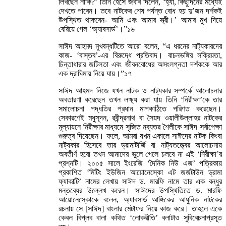
লিখছেন নাকি?’ তিনি হেসে জবাব দিলেন, ‘হ্যাঁ, কিছুদিনের মধ্যেই
দেখতে পাবেন। তবে নাটকের শেষ পর্যন্ত বোধ হয় দু’জন দর্শকই
উপস্থিত থাকবেন- আমি এবং আমার স্ত্রী।’ আমার মুখ দিয়ে
বেরিয়ে গেল ‘অ্যাবসার্ড’।”১৬
সাঈদ আহমদ মুখবন্ধটিতে আরো বলেন, “এ ধরনের নাট্যকারদের
কাজ- ‘বাস্তব’-এর বিরুদ্ধে প্রতিবাদ। বাচনভঙ্গির সক্রিয়তা,
চিন্তাধারার জটিলতা এবং জীবনবোধের অসংলগ্নতা দর্শককে আর
এক দ্রাঘিমায় নিয়ে যায়।”১৭
সাঈদ আহমদ নিজে যখন নাটক ও নাট্যকার সম্পর্কে আলোচনার
অবতারণা করেছেন তখন লক্ষ্য করা যায় তিনি ‘নিরীক্ষা’কে তার
সমালোচনা পদ্ধতির প্রধান মাপকাঠিতে পরিণত করেছেন।
সেকারণেই মধুসূদন, রবীন্দ্রনাথ বা সৈয়দ ওয়ালীউল্লাহর নাটকের
মূল্যায়নে নিরীক্ষার মাধ্যমে সৃজিত নব্যতর শৈলীকে সাঈদ সর্বাপেক্ষা
গুরুত্ব দিয়েছেন। ফলে, আমরা যখন একালে সাঈদের নাটক কিংবা
নাট্যকার হিসেবে তার ড্রামাটার্জি বা নাট্যতত্ত্বের আলোচনায়
অবতীর্ণ হবো তখন আমাদের ভুলে গেলে চলবে না এই ‘নিরীক্ষা’র
প্রশ্নটি। ২০০৫ সালে ইংরেজি ‘দৈনিক নিউ এজ’ পত্রিকায়
প্রকাশিত ‘মিটিং ইউজিন আয়োনেস্কো এট জর্জটাউন ড্রামা
ফ্যাকাল্টি’ নামের লেখায় সাঈদ ড. মারফি নামে তার এক বন্ধুর
মন্তব্যের উল্লেখ করেন। সাঈদের উপস্থিতিতে ড. মারফি
আয়োনেস্কোকে বলেন, অ্যাবসার্ড আঙ্গিকের আধুনিক নাটকের
রচনায় সে [সাঈদ] বাংলার মেটাফর নিয়ে কাজ করে। তাহলে একে
কেবল বিপ্লব বালা কথিত ‘লোকরীতি’ বলাটাও সুবিবেচনাপ্রসূত