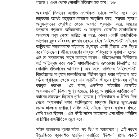
পড়ছে। এখন থেকে সোনালি ইতিহাস শুরু হবে।’৫৮
অ্যাবসার্ড ভিশনের আপাত নঞর্থকতা থেকে স্পষ্টত সরে এসে
নাট্যকার অর্থের বহুত্ববোধকতাকে সংকুচিত করে, সত্ত্বার স্বরূপ
অনুসন্ধানের প্রেক্ষিত থেকে অংশত প্রস্থান করে, সময়ের
শুদ্ধতম গড়নকে অভিজ্ঞতায় ও অনুভবে বেকেটিয় মনোভঙ্গিকে
অবশেষে নব্য বোধে জারিত না করে, কেবল একটি রাজনৈতিক
ভাগ্যের সুন্দর ভবিষ্যৎ কল্পনার ফ্রেমে বেঁধে ‘মাইলপোস্ট’ নাটকের
বহুবিন্দুগত সম্ভাবনাকে নাট্যকার শুধুমাত্র একটি বিন্দুতে এনে স্থির
করে দিয়েছেন। জীবনোৎসর্গের মাধ্যমে পরিত্রাণের সুরাহা না হলেও
এই মা সন্তানদের সাহস আবাহন করেন। চরিত্রগুলোর নির্দিষ্টতার
শর্ত অতিক্রম করে একটি সাধারণীকরণের রূপরেখায় বিজ্ঞাপিত হয়
সোনালি ইতিহাসের আশাবাদ। এর ফলে, সাঈদের ‘মাইলপোস্ট’
বিমূর্তায়নের মাধ্যমে মানবজীবনের নিরীক্ষা তুলে ধরার নাট্যকল্প হয়ে
ওঠার প্রক্রিয়া থেকে সরে যায় স্থানীয় জীবনের শিল্পভাষ্য সৃষ্টির
ব্যাকুল প্রশ্নে। এর ফলে, একদিকে নাটকটির বেকেটিয়
অ্যাবসার্ডবাদী ভিশন ক্ষুণ্ন হয়েছে, কিন্তু অন্যদিকে জাতীয়তাবাদী
বয়ানের নাট্যকল্প হিসেবে পূর্ণও হয়েছে। চরিত্রায়নে ও রীতির দিক
থেকে অ্যাবসার্ড দশার সংমিশ্রণের মাধ্যমে নিজের ভূখণ্ডেরর
জনআকাঙ্ক্ষার রূপায়ণে সাঈদ এই নাটকে নিজের স্বাক্ষর রাখতে
বেশি চঞ্চল ছিলেন। এই কীর্তি সাঈদ আহমদের এসথেটিক পলিটিক্স
বা শিল্পীর রাজনীতিকে তুলে ধরে।
সাঈদ আহমদের প্রথম নাটক ‘দ্য থিং’ বা ‘কালবেলা’। এটি প্রথম
ইংরেজিতে প্রকাশিত হয়েছিল করাচিতে ‘ভিশন’ নামের একটি