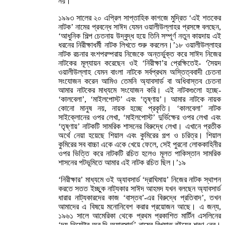
নয়।
১৯৯৩ সালের ২০ এপ্রিল সাপ্তাহিক কাগজে মুদ্রিত ‘এই শতকের
নাটক’ নামের প্রবন্ধে সাঈদ যেমন ওয়ালীউল্লাহর প্রসঙ্গে বলছেন,
‘আধুনিক শিল্প চেতনায় উদ্বুদ্ধ হয়ে তিনি সম্পূর্ণ নতুন কায়দায় এই
ধরনের নিরীক্ষাধর্মী নাটক লিখতে শুরু করলেন।’১৮ ওয়ালীউল্লাহর
নাটক রচনার বংশপরম্পরায় নিজেকে অন্তর্ভুক্ত করে সাঈদ নিজের
নাটকের মূল্যায়ন করেছেন ওই ‘নিরীক্ষা’র প্রেক্ষিতেই- ‘সৈয়দ
ওয়ালীউল্লাহ যেমন বাংলা নাটকে সর্বপ্রথম অস্তিত্ববাদী চেতনা
সংযোজন করেন আমিও তেমনি অ্যাবসার্ড বা অধিবাস্তব চেতনা
আমার নাটকের মাধ্যমে সংযোজন করি। এই নাটকগুলো হচ্ছে-
‘কালবেলা’, ‘মাইলপোস্ট’ এবং ‘তৃষ্ণায়’। আমার নাটকে নায়ক
কোনো মানুষ নয়, নায়ক হচ্ছে প্রকৃতি। ‘কালবেলা’ নাটক
সাইক্লোনের ওপর লেখা, ‘মাইলপোস্ট’ দুর্ভিক্ষের ওপর লেখা এবং
‘তৃষ্ণায়’ নাটকটি সামরিক শাসনের বিরুদ্ধে লেখা। এখানে প্রতীক
অর্থে নেয়া হয়েছে শিয়াল এবং কুমিরের গল্প ও চরিত্র। শিয়াল
কুমিরের সব বাচ্চা একে একে খেয়ে ফেলে, সেই পুরনো লোককাহিনীর
ওপর ভিত্তি করে নাটকটি রচিত হলেও মূলত পাকিস্তান সামরিক
শাসনের পটভূমিতে আমার এই নাটক রচিত ছিল।’১৯
‘নিরীক্ষার’ মাধ্যমে ওই অ্যাবসার্ড ‘দ্রাঘিমায়’ নিজের নাটক স্থাপন
করতে সতত ইচ্ছুক নাট্যকার সাঈদ আহমদ যখন বলছেন অ্যাবসার্ড
ধারার নাট্যকারদের কাজ ‘বাস্তব’-এর বিরুদ্ধে প্রতিবাদ’, তখন
আমাদের এ বিষয়ে মনোনিবেশ করার প্রয়োজন আছে। এ জন্য,
১৯৬১ সালে আমেরিকা থেকে প্রথম প্রকাশিত মার্টিন এসলিনের
‘দ্য থিয়েটার অব দি অ্যাবসার্ড’ নামের বিখ্যাত বইয়ের শরণ নেব।