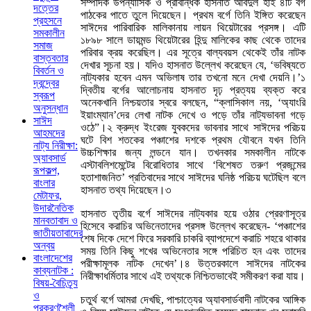
সম্পাদক উপন্যাসিক ও প্রাবন্ধিক হাসনাত আবদুল হাই ৪টি বর্গ
দত্তের
পাঠকের পাতে তুলে দিয়েছেন। প্রথম বর্গে তিনি ইঙ্গিত করেছেন
প্রহসনে
সাঈদের পারিবারিক মালিকানায় লায়ন থিয়েটারের প্রসঙ্গ। এটি
সমকালীন
১৮৯৮ সালে ডায়মন্ড থিয়েটারের হিন্দু মালিকের কাছ থেকে তাদের
সমাজ
পরিবার ক্রয় করেছিল। এর সূত্রে বাল্যবয়স থেকেই তাঁর নাটক
বাস্তবতার
দেখার সূচনা হয়। যদিও হাসনাত উল্লেখ করেছেন যে, ‘ভবিষ্যতে
বিবর্তন ও
নাট্যকার হবেন এমন অভিলাষ তার তখনো মনে দেখা দেয়নি।’১
দ্বন্দ্বের
দ্বিতীয় বর্গের আলোচনায় হাসনাত দৃঢ় প্রত্যয় ব্যক্ত করে
স্বরূপ
অনেকখানি নিশ্চয়তার স্বরে বলছেন, “ক্লাসিকাল নয়, ‘অ্যাংরি
অনুসন্ধান
ইয়াংম্যান’দের লেখা নাটক দেখে ও পড়ে তাঁর নাট্যভাবনা গড়ে
সাঈদ
ওঠে”।২ ক্রুদ্ধ ইংরেজ যুবকদের ভাবনার সাথে সাঈদের পরিচয়
আহমদের
ঘটে বিশ শতকের পঞ্চাশের দশকে প্রথম যৌবনে যখন তিনি
নাট্য নিরীক্ষা:
উচ্চশিক্ষার জন্য লন্ডনে যান। তখনকার সমকালীন নাটকে
অ্যাবসার্ড
এস্টাবলিশমেন্টের বিরোধিতার সাথে ‘বিশেষত তরুণ প্রজন্মের
রূপকল্প,
হতাশাজনিত’ প্রতিবাদের সাথে সাঈদের ঘনিষ্ঠ পরিচয় ঘটেছিল বলে
বাংলার
হাসনাত তথ্য দিয়েছেন।৩
মেটাফর,
উদারনৈতিক
হাসনাত তৃতীয় বর্গে সাঈদের নাট্যকার হয়ে ওঠার প্রেরণাসূত্র
মানবতাবাদ ও
হিসেবে করাচির অভিনেতাদের প্রসঙ্গ উল্লেখ করেছেন- ‘পঞ্চাশের
জাতীয়তাবাদের
শেষ দিকে দেশে ফিরে সরকারি চাকরি ব্যাপদেশে করাচি শহরে থাকার
অন্বয়
সময় তিনি কিছু শখের অভিনেতার সঙ্গে পরিচিত হন এবং তাদের
বাংলাদেশের
পরীক্ষামূলক নাটক দেখেন’।৪ উত্তরকালে সাঈদের নাটকের
কাব্যনাটক :
নিরীক্ষাধর্মিতার সাথে এই তথ্যকে নিশ্চিতভাবেই সমীকরণ করা যায়।
বিষয়-বৈচিত্র্য
ও
চতুর্থ বর্গে আমরা দেখছি, পাশ্চাত্যের অ্যাবসার্ডবাদী নাটকের আঙ্গিক
প্রকরণশৈলী