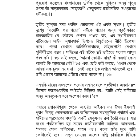
প্রয়োগ করেছেন বাংলামায়ের দুর্ভিক্ষ থেকে মুক্তির জন্য পুত্র
উৎসর্গের সম্ভাবনাময় ক্ষেত্ররূপী সেক্যুলার রাজনৈতিক সংগ্রামের
সমীকরণে।
তৃতীয় দৃশ্যের সময় পরদিন ভোরবেলা ওই একই স্থান। তৃতীয়
দৃশ্যে ‘ওয়েটিং ফর গডো’ নাটকে গডোর জন্য প্রতীক্ষারত
মানবজাতির যে মেটাফর দেখতে পাওয়া যায়, এর স্থানীয়করণ
ঘটিয়েছেন সাঈদ অ্যাবসার্ড ভিশনের বিমূর্তায়নের নীতি উপেক্ষা
করে। গডো যেখানে অনির্দিষ্টতাবাচক, মাইলপোস্ট সেখানে
সুনির্দিষ্টতার ধারক। সাঈদের এই নাটকে দুই ভাইয়ের সংলাপ আসুন
পরখ করি। বড় ভাই বলছে, ‘আমরা কোথায় যাব? কী করব? কোন
আশাই কি আমাদের নেই?’৫৫ এবং ছোট ভাই বলছে, ‘এখান থেকে
আমরা এক চুলও নড়ব না। সেই দরবেশকে এখানে আসতেই হবে।
উনি এভাবে আমাদের এড়িয়ে যেতে পারেন না।’৫৬
এমনকি মায়ের সংলাপেও গডোর সমান্তরালে প্রতীক্ষার অবসানকল্প
হিসেবে দরবেশ/ফকির স্পষ্টতই চিহ্নিত হয়- ‘আমি সেই ফকিরের
জন্য অনন্তকাল ধরে অপেক্ষা করব।’৫৭
এভাবে লোকবিশ্বাস থেকে আহরিত আইকন যার উৎস ইসলামী
পুরাণ কিন্তু লোকসমাজে এর অস্তিত্বের সাংস্কৃতিক প্যাটার্ন এবং
সাঈদের প্রয়োগের পদ্ধতি একটি সেক্যুলার কল্প তৈরি করে। যার
মধ্যে প্রতিফলিত হয় মায়ের জাতীয়তাবাদী অন্তিম আকাঙ্ক্ষা-
‘আমার সোনা মানিকেরা, সাহস ধর। বাংলা মা’র মুখে হাসি
ফোটাতেই হবে। নতুন ভোরের আলোর রশ্মি চারদিকে ছিটকে