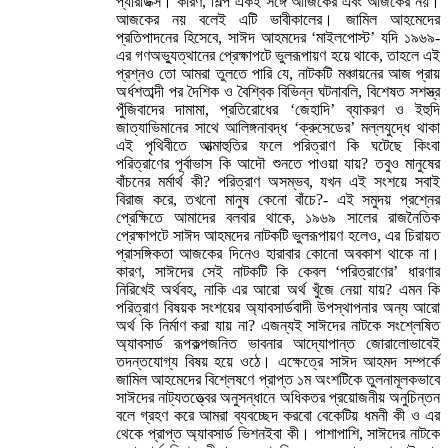
প্যারাডক্স। কারণ, শিল্প একই সঙ্গে আাজকের এবং আজকের নয়।
আজকের নয় বলেই এটি ভাবীকালের। জামিল আহমেদের
প্রতিপাদনের হিসেবে, সাঈদ আহমদের ‘মাইলপোস্ট’ যদি ১৯৬৯-
এর গণঅভ্যুত্থানের প্রেক্ষাপটে ভুলরূপায়ণ হয়ে থাকে, তাহলে এই
প্রশ্নও তো আমরা তুলতে পারি যে, নাটকটি মঞ্চায়নের আজ প্রায়
অর্ধশতাব্দী পর দৈশিক ও বৈশ্বিক বিভিন্ন ঘটনাবলি, বিশেষত সশস্ত্র
পুঁজিবাদের দামামা, প্রতিরোধের ‘জেহাদি’ ব্যাকরণ ও ইহুদি
জাত্যাভিমানের সাথে আলিঙ্গনাবদ্ধ ‘ক্রুসেডের’ মল্লযুদ্ধে থাকা
এই পৃথিবীতে আত্মাহুতির ফলে পরিত্রাণ কি ঘটেছে কিংবা
পরিত্রাণের পূর্বাভাস কি আদৌ শুনতে পাওয়া যায়? তবুও মানুষের
বাঁচনের মর্মার্থ কী? পরিত্রাণ অসম্ভব, যখন এই সংশয়ে সবাই
বিরাজ করে, তখনো মানুষ কেনো বাঁচে?- এই সমুদয় প্রশ্নের
প্রেক্ষিতে আমাদের বলবার থাকে, ১৯৬৯ সালের রাজনৈতিক
প্রেক্ষাপটে সাঈদ আহমদের নাটকটি ভুলরূপায়ণ হলেও, এর চিরায়ত
প্রাসঙ্গিকতা আজকের দিনেও হারাবার কোনো অবকাশ থাকে না।
কারণ, সাঈদের সেই নাটকটি কি কেবল ‘পরিত্রাণের’ ধারণার
নিরিখেই অর্থবহ, নাকি এর আরো অর্থ খুঁজে নেয়া যায়? এমন কি
পরিত্রাণ বিষয়ক সংশয়ের অ্যাবসার্ডবাদী উপস্থাপনার অন্য আরো
অর্থ কি নির্মাণ করা যায় না? এজন্যই সাঈদের নাটকে সংশ্লেষিত
অ্যাবসার্ড রূপকল্পজনিত ভাবনার আদ্যোপান্ত জোরালোভাবেই
তদন্তযোগ্য বিষয় হয়ে ওঠে। এক্ষেত্রে সাঈদ আহমদ সম্পর্কে
জামিল আহমেদের বিশ্লেষণে প্রাপ্ত ১ম অংশটিকে তুলনামূলকভাবে
সাঈদের নাট্যতত্ত্বের অনুসন্ধানে অধিকতর প্রয়োজনীয় অনুচিন্তন
বলে গ্রহণ করে আমরা ব্যবচ্ছেদ করবো বেকেটিয় ধমনী কী ও এর
থেকে প্রাপ্ত অ্যাবসার্ড ভিশনইবা কী। পাশাপাশি, সাঈদের নাটকে