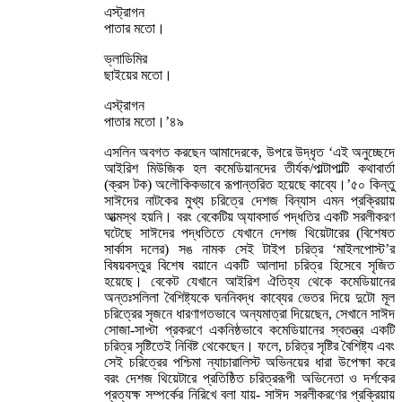
এস্ট্রাগন
পাতার মতো।
ভ্লাডিমির
ছাইয়ের মতো।
এস্ট্রাগন
পাতার মতো।’৪৯
এসলিন অবগত করছেন আমাদেরকে, উপরে উদ্ধৃত ‘এই অনুচ্ছেদে
আইরিশ মিউজিক হল কমেডিয়ানদের তীর্যক/পাল্টাপাল্টি কথাবার্তা
(ক্রস টক) অলৌকিকভাবে রূপান্তরিত হয়েছে কাব্যে।’৫০ কিন্তু
সাঈদের নাটকের মুখ্য চরিত্রে দেশজ বিন্যাস এমন প্রক্রিয়ায়
আত্মস্থ হয়নি। বরং বেকেটিয় অ্যাবসার্ড পদ্ধতির একটি সরলীকরণ
ঘটেছে সাঈদের পদ্ধতিতে যেখানে দেশজ থিয়েটারের (বিশেষত
সার্কাস দলের) সঙ নামক সেই টাইপ চরিত্র ‘মাইলপোস্ট’র
বিষয়বস্তুর বিশেষ বয়ানে একটি আলাদা চরিত্র হিসেবে সৃজিত
হয়েছে। বেকেট যেখানে আইরিশ ঐতিহ্য থেকে কমেডিয়ানের
অন্তঃসলিলা বৈশিষ্ট্যকে ঘননিবদ্ধ কাব্যের ভেতর দিয়ে দুটো মূল
চরিত্রের সৃজনে ধারণাগতভাবে অন্যমাত্রা দিয়েছেন, সেখানে সাঈদ
সোজা-সাপ্টা প্রকরণে একনিষ্ঠভাবে কমেডিয়ানের স্বতন্ত্র একটি
চরিত্র সৃষ্টিতেই নিবিষ্ট থেকেছেন। ফলে, চরিত্র সৃষ্টির বৈশিষ্ট্য এবং
সেই চরিত্রের পশ্চিমা ন্যাচারালিস্ট অভিনয়ের ধারা উপেক্ষা করে
বরং দেশজ থিয়েটারে প্রতিষ্ঠিত চরিত্ররূপী অভিনেতা ও দর্শকের
প্রত্যক্ষ সম্পর্কের নিরিখে বলা যায়- সাঈদ সরলীকরণের প্রক্রিয়ায়