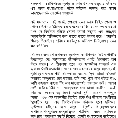
মানবদশা। চৌকিদারের প্রশ্ন ও গোরখোদকের উত্তরে জীবনের
এই ভাষ্য বাংলা[দেশের] নাটক সবিশেষ আত্মস্থ করে সাঈদ
আহমদের মাইলপোস্টের মাধ্যমেই।
এই সংলাপের একটু পরেই, গোরখোদকের কথায় নিহিত শ্লেষ ও
শোকের উপাদান চিহ্নিত করতে আমাদের বিশেষ বেগ পেতে হয় না
যখন সে ঘিনঘিনে বৃষ্টিতে মেঘলা কালো সন্ধ্যায় এক ভয়ঙ্কর
যন্ত্রণাক্লিষ্ট অভিজ্ঞতার কথা বলতে বলতে উদ্গার করে- ‘মজাজটা
খিঁচড়ে গিয়েছিল। দুনিয়ার সবকিছুকে অভিশাপ দিচ্ছিলাম। কেন
এত কষ্ট?’৩৭
চৌকিদার এবং গোরখোদকের ক্রমাগত কথোপকথন ‘মাইলপোস্ট’র
বিষয়বস্তু এবং নাট্যকারের জীবনজিজ্ঞাসা একটি শিল্পভাষায় রূপ
নিতে থাকে। এ শিল্পভাষা তুলে ধরে জগজ্জীবন সম্পর্কে এক
অ্যাবসার্ডবাদী মনোভঙ্গি। আমরা যেন এক পর্যায়ে কামুর বক্তব্যেরই
প্রতিধ্বনি শুনতে পাই চৌকিদারের বয়ানে- ‘হ্যাঁ আমরা দু’জনই
অজানার অন্ধকারে ডুবে রইলাম, তুমি কবর খুঁড়ে লাশ শুইয়ে দাও,
আমি রাজপথে পাহারা দিই আর মাইলপোস্ট নাড়াচাড়া করি। আমরা
কেউ কাউকে চিনি না। অনন্তকাল ধরে আমরা অর্থহীন। এ-ই
আমাদের সবচেয়ে বড় মিল। আমরা মূর্খ। অচেনা আগন্তুক
আমরা।’৩৮ এক অলঙ্ঘনীয় নিয়তির ছকে বাঁধা জীবনের অর্থহীনতা
উন্মোচিত হয়। এই নিয়তি-নাটকের ক্রীড়ক হলো দুর্ভিক্ষ।
দুর্ভিক্ষের ক্রীড়নক হলো মানুষ। দ্বিতীয় বিশ্বযুদ্ধোত্তর
সামাজিক-সাংস্কৃতিক-মনস্তাত্ত্বিক শর্তাবলি যেমন অ্যাবসার্ড
ভাবধারার প্রকাশকে স্ফূর্তি দিয়েছে, তেমনি বাংলাদেশের প্রতিবেশে