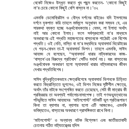
বেকেট নিজেও উদ্ধৃত করতে খুব পছন্দ করতেন- ‘কোনো কিছুই
না’র চেয়ে কোনো কিছুই বেশি বাস্তব না।’৩২
এমনকি ডেমোক্রিটাস ও বৌদ্ধ দর্শনের বাইরেও যদি ইসলামের
দর্শনে দৃকপাত করি তাহলে মর্মমূলে অনুধাবন করা সম্ভব যে, এর
সারকথা ব্যক্ত হচ্ছে নর্ঞ্থবোধকতায়। যেমন, লা ইলাহা অর্থাৎ
নাই আর কোনো ইলাহ। ফলে সর্বপ্রথমেই না’র মাধ্যমে
অবধারণের এই পদ্ধতি মহাজগতের বাস্তবকে পাঠেরই এক বিশেষ
পদ্ধতি। ওই নেতি, নাস্তি বা না’র মধ্যদিয়ে অ্যাবসার্ড থিয়েটারের
যে গড়ন-বোধন তা-ই অ্যাবসার্ড ভিশন। তাহলে এমনকি, সাঈদ
আহমদ যে বলেছেন, “অ্যাবসার্ড ধারার নাট্যকারদের কাজ-
‘বাস্তব’এর বিরুদ্ধে প্রতিবাদ’ সেটিও যথার্থ নয়। বরং বাস্তবের
নর্ঞ্থবোধক অবধারণ হলো অ্যাবসার্ড ধারার নাট্যকারদের জীবন
দেখার পদ্ধতিবিশেষ।
সাঈদ বুদ্ধিবৃত্তিকভাবে ক্ষেত্রবিশেষে অ্যাবসার্ড ভিশনকে চিহ্নিত
করতে বিভ্রান্তিতে ভুগলেও, ওই ভিশন নিজের সৃষ্টিশীল ক্ষেত্রে,
অর্থাৎ তাঁর নাটকে সংশ্লেষিত করতে চেয়েছেন, সেটা কী মাত্রায় কী
প্রক্রিয়ায় তা অবশ্যই পর্যালোচনাসাপেক্ষ। তাই গণঅভ্যুত্থানের
পটভূমিতে সাঈদ আহমদের ‘মাইলপোস্ট’ নাটকটি ভুল প্রতিরূপায়ণ
কিনা তা ব্যাপার না, ব্যাপার হলো এটি আজকেও, এমনকি
ভবিষ্যতেও, বাস্তবের অবধারণে প্রাসঙ্গিকতা রাখে কিনা।
‘মাইলপোস্ট’ ও অন্যান্য নাটক বিশ্লেষণ এবং জাতীয়তাবাদী
চেতনায় গঠিত নাট্যতত্ত্বের হদিস