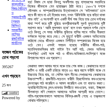
হয়! বিষাদ সে ছায়া কিন্তু অবলীলায় মৃদু হাস্যরসের মধ্যদিয়ে
কাব্যনাটক :
নিজের জীবনকে যেন ছায়ারঞ্জন ঠাট্টা করে। ১৯৮০’র দশকে
বিষয়-বৈচিত্র্য
মৌলবাদ ও সাম্প্রদায়িকতার উত্থানকালে সে ‘কইলকাতা’ চলে
ও
যাবে কী যাবে না এই দ্বিধায় যখন, তখন ‘রিফিউজি হয়ে বাইচা থাকা
প্রকরণশৈলী
লাভ নাই’ এ সংলাপটি বলে একটি দীর্ঘ পজ নিয়ে তার চোখ দর্শকের
[প্রথম
মাথা স্পর্শ করে দৃষ্টি ঘুরিয়ে বনশ্রীবালারূপী সুবর্ণা মুস্তাফায় দৃষ্টি
কিস্তি]
স্থাপন করে ‘ আমি মুসলমান হবো’ বলে তখন প্রথমে দর্শক হেসে
সমকালীন
ওঠে কিন্তু সে সময় ফরীদির মুক্তির হাসির সাথে গভীর নীরবতা
নাট্যের
দর্শককে স্তব্ধ করে দেয়। সে মুহূর্তে ফরীদি একজন অভিনেতার
রাজনৈতিক
কাঠামো ভেঙে জীবন্ত একজন নিপীড়িত সম্প্রদায়ের বিবেক হয়ে
মানচিত্র
ওঠে যেন। এসবই সম্ভব হয়েছে ফরীদির জীবন-পাঠ,
স্তানিস্লাভস্কির মাই লাইফ ইন আর্ট পাঠ, মেথড অভিনয়
যতজন
পাঠকের
উপলব্ধি! একই সঙ্গে পাঠ ও জীবন-অভিজ্ঞতা-সংমিশ্রণে মঞ্চে
চোখ পড়লো
বিশ্বাসের সাথে এর প্রয়োগ।
কেরামত মঙ্গল আমার সাথে মঞ্চে তার শেষ কাজ। কেরামতের মতো
3
9
5
2
6
7
জটিল ও ভারী একটি চরিত্র মাত্র ৩৩ বছর বয়সে ফরীদি মঞ্চে যে
উচ্চতায় নিয়ে যায়, তা সেলিম আল দীনের লেখ্যরূপের কেরামতের
এখন
পড়ছেন
উচ্চতাস্পর্শী। রাজনীতি-সচেতন ফরীদি ক্রিস্টোফার কডওয়েলের
নন্দনতত্ত্ব পাঠ করেছিল ও আমল করেছিল এবং তা ধারণও করত।
25 জন
অ্যারিস্টেটোলের নন্দন-ভাবনার বিপরীতে কডওয়েল, ভরত, উজ্জ্বল
নীলকান্ত মণি সেকালে আমাদের অধিক আগ্রহী করে তোলে।
নাট্য-প্রযোজনাকালে আমাদের বিনিদ্র-রজনী গেছে এ তত্ত্বগুলো
Powered by
বোঝার পরিশ্রমে।