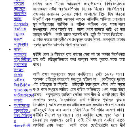
দত্তের
সেলিম আল দীনের আমন্ত্রণে জাহাঙ্গীরনগর বিশ্ববিদ্যালয়ে
প্রহসনে
আন্তঃহল নাট্য প্রতিযোগিতায় বিচারক হিসেবে গিয়েছিলাম।
সমকালীন
তখনকার কলাভবন চত্বরে খোলা আকাশের নিচে হিম ঝরানো
সমাজ
উত্তীর্ণ এক সন্ধ্যায় আত্মস্থ আগুনে নাটকটির অভিনয় চলাকালে
বাস্তবতার
মূল-অভিনেতার শারীরিক ও বাচিক অভিনয় এবং সহজ-সরল
বিবর্তন ও
মঞ্চপ্রয়োগ দেখে আকৃষ্ট হই। নাটক শেষে জানতে পারি, ওর নাম
দ্বন্দ্বের
হুমায়ূন ফরীদি। আমি তাকে সরাসরি বলি- তুমি কি ‘ঢাকা থিয়েটার’-
স্বরূপ
এ কাজ করতে আগ্রহী? সে উৎফুল্ল জবাব দিলো- অবশ্যই! আমার
অনুসন্ধান
স্বপ্ন একদিন আপনার সাথে কাজ করব।
সাঈদ
ফরীদি কেন ও কীভাবে তার কালের সেরা নট তা আমার নির্দেশনায়
আহমদের
তার কটি চরিত্রাভিনয়ের কথা বল্লেই সবার বুঝতে সহজ হয়ে
নাট্য নিরীক্ষা:
যাবে।
অ্যাবসার্ড
রূপকল্প,
আমি তখন শকুন্তলার মহড়া করছিলাম। সেটা ১৯৭৮ সাল।
বাংলার
‘তক্ষক’ চরিত্রে কাউকেই মনঃপূত হচ্ছিল না। একটিমাত্র দৃশ্যে
মেটাফর,
এই চরিত্রের উপস্থিতি। চরিত্রটি উচ্চগ্রামে বেঁধে সেই স্বরে
উদারনৈতিক
কণ্ঠ খাদে মধ্যমে নামিয়ে এনে বাচিক অভিনয়ের খেলা করার ইচ্ছা
মানবতাবাদ ও
আমার। শকুন্তলার রচয়িতা সেলিম আল দীন ঐ একটি মাত্র দীর্ঘ
জাতীয়তাবাদের
সংলাপের রহস্য, অন্তর্নিহিত অর্থ ফরীদিকে পূর্বাহ্নে বুঝিয়ে
অন্বয়
দিয়েছিল। আমি তক্ষককের নদীর জল এক লহমায় শেষে পান করার
বাংলাদেশের
নাট্যমুহূর্ত নিয়ে আর আমার চাহিদা নিয়ে দীর্ঘ দুদিন আলাপ করি।
কাব্যনাটক :
ফরীদির উচ্চারণ খুব ভালো। তার অসুবিধা হচ্ছে মূলত ‘দমে’।
বিষয়-বৈচিত্র্য
কেননা সে অ্যাজমার রোগী। তাই দীর্ঘ সংলাপ একটানা বলতে
ও
অসুবিধা বোধ করত। আমি তাকে ছোটোছোটো দমে দীর্ঘ
প্রকরণশৈলী