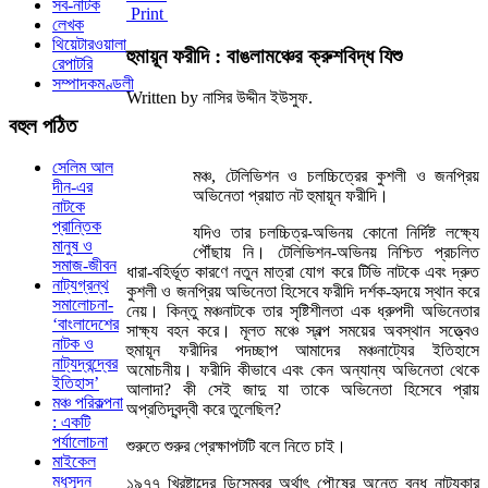
সব-নাটক
Print
লেখক
থিয়েটারওয়ালা
হুমায়ূন ফরীদি : বাঙলামঞ্চের ক্রুশবিদ্ধ যিশু
রেপাটরি
সম্পাদকমণ্ডলী
Written by নাসির উদ্দীন ইউসুফ.
বহুল
পঠিত
সেলিম আল
মঞ্চ, টেলিভিশন ও চলচ্চিত্রের কুশলী ও জনপ্রিয়
দীন-এর
অভিনেতা প্রয়াত নট হুমায়ূন ফরীদি।
নাটকে
প্রান্তিক
যদিও তার চলচ্চিত্র-অভিনয় কোনো নির্দিষ্ট লক্ষ্যে
মানুষ ও
পৌঁছায় নি। টেলিভিশন-অভিনয় নিশ্চিত প্রচলিত
সমাজ-জীবন
ধারা-বহির্ভূত কারণে নতুন মাত্রা যোগ করে টিভি নাটকে এবং দ্রুত
নাট্যগ্রন্থ
কুশলী ও জনপ্রিয় অভিনেতা হিসেবে ফরীদি দর্শক-হৃদয়ে স্থান করে
সমালোচনা-
নেয়। কিন্তু মঞ্চনাটকে তার সৃষ্টিশীলতা এক ধ্রুপদী অভিনেতার
‘বাংলাদেশের
সাক্ষ্য বহন করে। মূলত মঞ্চে স্বল্প সময়ের অবস্থান সত্ত্বেও
নাটক ও
হুমায়ূন ফরীদির পদচ্ছাপ আমাদের মঞ্চনাট্যের ইতিহাসে
নাট্যদ্বন্দ্বের
অমোচনীয়। ফরীদি কীভাবে এবং কেন অন্যান্য অভিনেতা থেকে
ইতিহাস’
আলাদা? কী সেই জাদু যা তাকে অভিনেতা হিসেবে প্রায়
মঞ্চ পরিকল্পনা
অপ্রতিদ্বন্দ্বী করে তুলেছিল?
: একটি
পর্যালোচনা
শুরুতে শুরুর প্রেক্ষাপটটি বলে নিতে চাই।
মাইকেল
মধুসূদন
১৯৭৭ খ্রিষ্টাব্দের ডিসেম্বর অর্থাৎ পৌষের অন্তে বন্ধু নাট্যকার