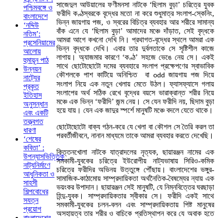
সাজেদুল আউয়ালের ফণীমনসা নাটকে ‘ছিলাম বুড়া’ চরিত্রে যুবক
পশ্চিমবঙ্গে ও
ফরীদি কণ্ঠস্বরকে বৃদ্ধের মতো না করে শুধুমাত্র সংলাপ-স্কেনিং,
বাংলাদেশে
ভিন্ন জায়গায় পজ, ও স্বরের বিচিত্র ব্যবহার আর শরীরে সামান্য
‘নদ্দিউ
বাঁক এনে যে ‘ছিলাম বুড়া’ আমাদের মঞ্চে দাঁড়াত, সেই বৃদ্ধকে
নতিম’:
আমরা আগে কখনো দেখি নি। প্রথাগত-বৃদ্ধের স্থলে আমরা এক
প্রসেনিয়ামের
ভিন্ন বৃদ্ধকে দেখি। এবার তার দুর্বলতাকে সে সৃষ্টিশীল কাজে
আলোয়
লাগায়। অ্যাজমার কারণে ‘কণ্ঠ’ সহজে ভেঙে নেয় সে। একই
হুমায়ূন পাঠ
সাথে ছোটোছোটো দমের ব্যবহারে সংলাপ প্রক্ষেপণের স্বাভাবিক
উন্নয়ন
কৌশলকে পাশ কাটিয়ে অনিশ্চিত বা
জায়গায় পজ দিয়ে
odd
নাট্যের
সংলাপ নিয়ে এক নতুন খেলায় মেতে উঠল। ফ্যাসফ্যাসে গলায়
প্রকৃত
সংলাপের অর্থ সঠিক রেখে বৃদ্ধের বয়সে ভারাক্রান্ত শরীর নিয়ে
ইতিহাস
মঞ্চে এক ভিন্ন ‘ফরীদি’ জন্ম নেয়। সে যেন ফরীদি নয়, ছিদাম বুড়া
অনুসন্ধান
হয়ে যায়। যেন এক জাদুর স্পর্শে মানুষটি মঞ্চে বদলে যেতে থাকে।
এবং একটি
তত্ত্বগত
ছোটোছোটো বাক্য গঠন-করে যে খেলা বা কৌশল সে তৈরি করল তা
ধারণা
পরবর্তীজীবনে, নানান মাধ্যমে তাকে আমরা ব্যবহার করতে দেখেছি।
‘শেষের
কবিতা’ :
কিত্তনখোলা নাটকে যাত্রাদলের নৃত্যক, ছায়ারঞ্জন নামের এক
উপন্যাসভিত্তিক
সমকামী-যুবকের চরিত্রে ইউরোপীয় নাট্যভাষায় সিরিও-কমিক
নাট্যনির্মাণে
চরিত্রে ফরীদির অভিনয় উত্তুঙ্গে পৌঁছায়। বাংলাদেশের ভঙ্গুর-
আধুনিকতা ও
সামাজিক-কাঠামোয় সাম্প্রদায়িকতা অর্থনৈতিক-বৈষম্যের ন্যায় এক
সাহসী
ভয়ংকর উপাদান। ছায়ারঞ্জন সেই মানুষটি, যে নিম্নবিত্তের ঘরছাড়া
শিল্পবোধের
হিন্দু-যুবক। সাম্প্রদায়িকতার স্বীকার সে। ফরীদি একই সাথে
সযত্ন
সমকামী-যুবকের চলন-বলন এবং সাম্প্রদায়িকতায় পিষ্ট মানুষের
প্রয়োগ
অসহায়ত্ব তার শরীর ও বাচিকে প্রতিস্থাপন করে যে অবাক হতে
বাংলাদেশের