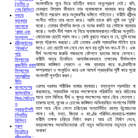
সংলাপটিকে পুরে দিয়ে যতিহীন বলতে অনুপ্রেরণা দেই। বলি,
[তৃতীয় ও
দেবব্রত বিশ্বাস কীভাবে তার অ্যাজমাকে ব্যবহার করে রবীন্দ্র
শেষ কিস্তি]
সংগীতে প্রয়োগ করে অনুকরণীয় ভঙ্গিতে গাইতেন। ফরীদি রবীন্দ্র
নবতর
সংগীত গাইত তার মতো করে। আমি তাকে বলি তুমি দম ‘চুরি’
ব্যাখ্যার
করো। তোমার হাঁপানির জন্য যে দমের কমতি হয় সেটাকে ব্যবহার
আলোকে
করো। অর্থাৎ দীর্ঘ শ্বাস না নিয়ে অ্যাজমাক্রান্ত-শরীরের অনুমতি-
‘রাজা এবং
মোতাবেক ছোটো শ্বাস নাও। কেউ বুঝতে পারবে না যে, তুমি দমের
অন্যান্য ...’
জন্য স্ট্রাগল করছো। এটা তোমার একটা স্বাভাবিক স্টাইল হয়ে
রবীন্দ্রনাথের
যাবে। এত ছোটো দম নেবে যেন মনে হয় তুমি দম নাও-ই নি। এবং
‘বিসর্জন’
দীর্ঘ সংলাপের জরুরি পজগুলো কৌশলে দুদমের মাঝে ফেলবে।
পাঠ:
ফরীদি মাত্র তিনদিনে আশ্চর্যজনকভাবে তক্ষকের দীর্ঘসংলাপ
বিশ্বাসের
আমার কাঙ্ক্ষিত স্কেলে ও পজ ব্যবহার করে কণ্ঠনালীকে
রাজনীতি বনাম
সম্প্রসারণ ও সংকুচিত করে এক আশ্চর্য স্বরধ্বনির সৃষ্টি করে পুরো
বিশ্বাসের
সংলাপটি পুনর্গঠন করল।
আধ্যাত্মিক
নীতি
এরপর দরকার শারীরিক ভাষার ব্যবহার। হস্তযুগল প্রসারিত বা
বাংলাদেশের
করজোড়ে, স্বাভাবিক লয়ের পদক্ষেপকে পরিবর্তিত করে বাচিকের
কাব্যনাটক :
সাথে তাল মিলিয়ে দীর্ঘ ও ক্ষুদ্র পদক্ষেপের সাথে বেঁধে ফেল্লো।
বিষয়-বৈচিত্র্য
তারপর হলো, মুখের ও চোখের কাঙ্ক্ষিত অভিব্যক্তি সংলাপের নির্দিষ্ট
ও
তাল লয়ে বেঁধে ফেলে চরিত্রের অন্তর্নিহিত রহস্য উন্মোচনের
প্রকরণশৈলী
পালা। ওষ্ঠ, দন্ত, জিহ্বা ও কণ্ঠের পরিমিত-ব্যবহারে-পারঙ্গম
[দ্বিতীয়
ফরীদি তক্ষক চরিত্র নির্মাণ করল। আর এই নির্মাণ দেখে,
কিস্তি]
মহড়াকক্ষের সহঅভিনেতারা এই নতুন অভিনেতার নতুনত্ব দেখে
গ্রুপ
অবাক!
থিয়েটারে
রবীন্দ্রনাটক :