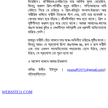
দিয়েছিল। বাণিজ্যিক-চলচ্চিত্রে তার আর্থিক মূল্য বেড়েছিল,
কিন্তু ক্রমশ শিল্প-পাখিটির মৃত্যু ঘটছিল। লগ্নিকারদের দাবি
মেটাতে গিয়ে যে চরিত্র ও শিল্প-বহির্ভূত সংলাপ-উচ্চারণ আর
শারীরিক ভঙ্গিতে ফরীদি নিজেকে সঁপে দেয়, তাই তার মনোকষ্ট ও
বেদনার কারণ হয়ে দাঁড়ায়। জীবনীশক্তি ক্ষয় হতে থাকে। শিল্প ও
সৃষ্টিশীলতা ক্রমশ দূরে সরে যেতে থাকে। আমরা আমাদের-কালের
বাঙলা মঞ্চের বুদ্ধি ও মেধাদীপ্ত সর্বগ্রাসী এক ধ্রুপদী অভিনেতাকে
হারিয়ে ফেলি।
হুমায়ূন ফরীদি বেঁচে থাকবে তার মঞ্চে-অভিনীত চরিত্র-সৃষ্টির জন্য।
কিন্তু আরও যে প্রত্যাশা ছিল! বাঙলামঞ্চ রঙ, রূপ ও রসে ফরীদি
এবং তার একদল সহঅভিনেতার পদচারণায় হেসে উঠবে, মেতে
উঠবে, সে প্রত্যাশা তো পূরণ হলো না!
এ আক্ষেপ থাকবে আমার চিরকাল!
নাসির উদ্দীন ইউসুফ
:
(
yousuff1971@gmail.com
)
নাট্যব্যক্তিত্ব
WEBSITE11.COM