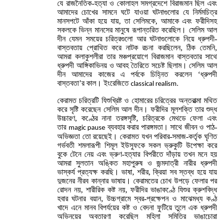
যে রাজনৈতিক-হত্যা ও কোলাহল সমগ্রদেশে বিরাজমান ছিল এবং
আমাদের চোখের সামনে ঘটে যাওয়া ঘটনাগুলোর যে নির্মমচিত্র
মানসপটে আঁকা হয়ে যায়, তা সেলিমকে, আমাকে এবং ফরীদিসহ
সকলকে ভিন্ন মানসের মানুষে রূপান্তরিত করেছিল। সেলিম আল
দীন যেমন সময়ের চরিত্রগুলো আর ঘটনাগুলোকে নিয়ে ধ্রুপদী-
বাস্তবতায় প্রোথিত করে নাটক রচনা করছিলেন, ঠিক তেমনি,
আমরা কলাকুশলীরা তার মঞ্চপ্রয়োগে বিরাজমান বাস্তবতার সাথে
ধ্রুপদী আঙ্গিকাভিনয় ও আবহ তৈরিতে সচেষ্ট ছিলাম। সেলিম আল
দীন আমাদের কাজের এ পর্বকে চিহ্নিত করলেন ‘ধ্রুপদী
বাস্তবতা’র কাল। ইংরেজিতে
classical realism.
কেরামত চরিত্রটি যিশুখ্রিষ্ট ও হোমারের চরিত্রের অন্তরাত্মা মথিত
করে সৃষ্টি করেছেন সেলিম আল দীন। ফরীদির মূলশক্তি তার শুদ্ধ
উচ্চারণ, কণ্ঠের নানা তরঙ্গসৃষ্টি, চরিত্রকে মেথডে ফেলা এবং
তার
ব্যবহার করার পারঙ্গমতা। সাথে জীবন ও পাঠ-
magic pause
অভিজ্ঞতা তো রয়েছেই। কেরামত যখন পরিবার-সমাজ-কর্তৃক ঘৃণিত
গর্ভবতী শমলারূপী শিমূল ইউসুফকে সকল ভ্রুকুটি উপেক্ষা করে
বুকে টেনে নেয় এবং ভ্রুণ-হত্যার বিপরীতে দাঁড়ায় তখন মনে হয়
আমরা সুলতান অঙ্কিত মহাপুরুষ ও জন্মদাত্রী নারীর ধ্রুপদী
ভাস্কর্য প্রত্যক্ষ করছি। ভাষা, শরীর, ক্রিয়া সব স্তব্ধ হয়ে যায়
দুজনের নীরব কান্নার ভাষায়। কেরামতের চোখ উপড়ে ফেলার পর
রোদন নয়, শারীরিক কষ্ট নয়, ফরীদির ভাঙাকণ্ঠে যিশুর ক্রুশবিদ্ধ
হবার ঘটনার বয়ান, উচ্চগ্রামে স্বর-প্রক্ষেপন ও মাঝেমধ্য কণ্ঠ
খাদে এনে মানব বিপর্যয়ের কষ্ট ও বেদনা ফুটিয়ে তুলে এক ধ্রুপদী
অভিনয়ের অবতারণা করেছিল মহিলা সমিতির ভাঙাচোরা