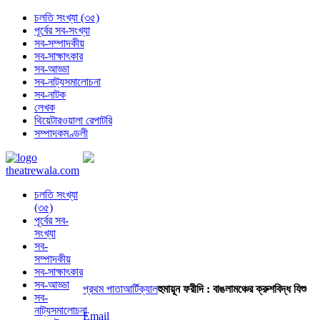
চলতি সংখ্যা (৩৫)
পূর্বের সব-সংখ্যা
সব-সম্পাদকীয়
সব-সাক্ষাৎকার
সব-আড্ডা
সব-নাট্যসমালোচনা
সব-নাটক
লেখক
থিয়েটারওয়ালা রেপাটরি
সম্পাদকমণ্ডলী
চলতি সংখ্যা
(৩৫)
পূর্বের সব-
সংখ্যা
সব-
সম্পাদকীয়
সব-সাক্ষাৎকার
সব-আড্ডা
প্রথম পাতা
আর্টিক্যাল
হুমায়ূন ফরীদি : বাঙলামঞ্চের ক্রুশবিদ্ধ যিশু
সব-
নাট্যসমালোচনা
Email