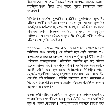
মিলনায়তনে। সে এক বিরল-অভিজ্ঞতা আমাদের সকলের জন্য।
স্তম্ভিত-দর্শক নীরবে চোখ মুছতে মুছতে মিলনায়তন ত্যাগ
করেছেন।
মিউজিকাল কমেডি মুনতাসীর ফ্যান্টাসীর পুনর্মঞ্চায়নে মুনতাসীর
চরিত্রে ফরীদির অভিনয় (সত্তর দশকে সুজা আহমদ মুনতাসীর
করেছিলেন) দর্শকমাত্রই উপভোগ করেছেন। ফরীদির স্বভাবজাত
হাস্যরস করার পারঙ্গমতা, সংগীতে অন্বিষ্টতা ও আবৃত্তির
অভিজ্ঞতা, এসবের অভিজ্ঞতায় মুনতাসীর চরিত্রটি ফরীদি কাঙ্ক্ষিত
চরিত্রে রূপান্তরিত করেছিল।
গতশতকের ৮ দশকের শেষ ও ৯ দশকের শুরুতে শেষবারের মতো
ফরীদিকে মঞ্চে দেখেছি। সে নাটকটি ছিল বের্টল্ট ব্রেখ্টের
The
বাঙলায় অনূদিত ধূর্ত উই। জার্মান
irresistible rise of Arturo,
পরিচালক ক্লসক্যুসেনবার্গ পরিচালিত নাটকটির ধূর্ত উই চরিত্রে
তুখোড় অভিনয় করেছিল হুমায়ূন ফরীদি। স্তানিস্লভস্কির মেথডে
আবিষ্ট ফরীদি তার স্বভাবজাত সিরিও-কমিক বৈশিষ্ট্যের কারণে
ব্রেখটের অ্যালিয়েনেশনতত্ত্ব প্রয়োগ করতে সক্ষম হয়। সাথে ছিল
ব্রেখটের পাঠ-অভিজ্ঞতা। ফরীদির দ্রুতলয়ে সংলাপ প্রক্ষেপণ ও
বিদ্যুৎ-গতিতে শরীরের চলন ও মেজাজ-পরিবর্তন নাটকটিকে সফল ও
আনন্দঘন করে তুলেছিল।
এরপর ফরীদি জীবনের তাগিদে মঞ্চ ত্যাগ করে চলচ্চিত্র-অভিনয়ে
পাকাপাকিভাবে মনোনিবেশ করে। মাঝে টেলিভিশনে তার উপস্থিতি
ব্যাপক প্রভাব ফেলেছিল। কিন্তু চলচ্চিত্র ফরীদিকে নিঃশেষ করে