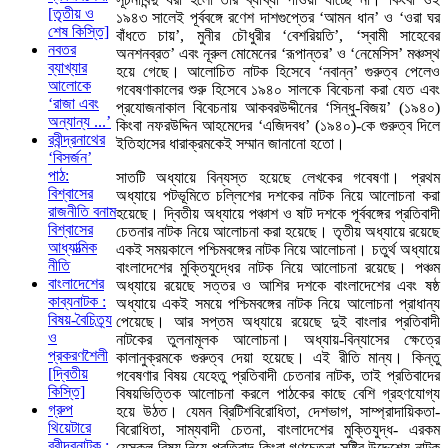
[তৃতীয় ও
১৯৪৩ সালেই পূর্ববঙ্গে রণেশ দাশগুপ্তের ‘আমন ধান’ ও ‘ওরা ঘর
শেষ কিস্তি]
বাঁধতে চায়’, মুনীর চৌধুরীর ‘বেশরিয়তি’, ‘স্বামী সাহেবের
নবতর
অনশনব্রত’ এবং নূরুল মোমেনের ‘রূপান্তর’ ও ‘নেমেসিস’ মঞ্চস্থ
ব্যাখ্যার
হয়ে গেছে। আলোচিত নাটক হিসেবে ‘নবান্ন’ গুরুত্ব পেলেও
আলোকে
গবেষণাকালের শুরু হিসেবে ১৯৪০ সালকে বিবেচনা করা যেত এবং
‘রাজা এবং
প্রযোজনাকাল বিবেচনায় আকবরউদ্দীনের ‘সিন্ধু-বিজয়’ (১৯৪০)
অন্যান্য ...’
কিংবা নফরউদ্দিন আহমেদের ‘এজিদবধ’ (১৯৪০)-কে গুরুত্ব দিলে
রবীন্দ্রনাথের
ইতিহাসের ধারাক্রমকেই সম্মান জানানো হতো।
‘বিসর্জন’
পাঠ:
সাতটি অধ্যায়ে বিন্যস্ত হয়েছে লেখকের গবেষণা। প্রথম
বিশ্বাসের
অধ্যায়ে পটভূমিতে চল্লিশের দশকের নাটক নিয়ে আলোচনা করা
রাজনীতি বনাম
হয়েছে। দ্বিতীয় অধ্যায়ে পঞ্চাশ ও ষাট দশকে পূর্ববঙ্গের প্রতিবাদী
বিশ্বাসের
চেতনার নাটক নিয়ে আলোচনা করা হয়েছে। তৃতীয় অধ্যায়ে রয়েছে
আধ্যাত্মিক
একই সময়কালে পশ্চিমবঙ্গের নাটক নিয়ে আলোচনা। চতুর্থ অধ্যায়ে
নীতি
বাংলাদেশের মুক্তিযুদ্ধের নাটক নিয়ে আলোচনা রয়েছে। পঞ্চম
বাংলাদেশের
অধ্যায়ে রয়েছে সত্তর ও আশির দশকে বাংলাদেশের এবং ষষ্ঠ
কাব্যনাটক :
অধ্যায়ে একই সময়ে পশ্চিমবঙ্গের নাটক নিয়ে আলোচনা প্রাধান্য
বিষয়-বৈচিত্র্য
পেয়েছে। আর সপ্তম অধ্যায়ে রয়েছে দুই বাংলার প্রতিবাদী
ও
নাটকের তুলনামূলক আলোচনা। অধ্যায়-বিন্যাসের ক্ষেত্রে
প্রকরণশৈলী
কালানুক্রমকে গুরুত্ব দেয়া হয়েছে। এই রীতি মান্য। কিন্তু
[দ্বিতীয়
গবেষণার বিষয় যেহেতু প্রতিবাদী চেতনার নাটক, তাই প্রতিবাদের
কিস্তি]
বিষয়ভিত্তিক আলোচনা করলে পাঠকের কাছে বেশি গ্রহণযোগ্য
গ্রুপ
হয়ে উঠত। যেমন ব্রিটিশবিরোধিতা, দেশভাগ, সাম্প্রাদায়িকতা-
থিয়েটারে
বিরোধিতা, সাম্যবাদী চেতনা, বাংলাদেশের মুক্তিযুদ্ধ- এরকম
রবীন্দ্রনাটক :
যেসকল বিষয় নিয়ে প্রতিবাদ কিংবা গণচেতনা সৃষ্টির উদ্দেশ্যে নাটক