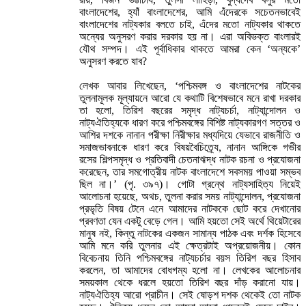
বাংলাদেশের, হ্যাঁ বাংলাদেশের, আমি এঁদেরকে সচেতনভাবেই
বাংলাদেশের নাট্যকার বলতে চাই, এঁদের মতো নাট্যকার থাকতে
অন্যের অনুসরণ করার দরকার হয় না। এরা অবিভক্ত বাংলারই
যৌথ সম্পদ। এই পূর্বাধিকার থাকতে আমরা কেন ‘অন্যকে’
অনুসরণ করতে যাব?
লেখক আবার লিখেছেন, ‘পশ্চিমবঙ্গ ও বাংলাদেশের নাটকের
তুলনামূলক মূল্যায়নে আরো যে কথাটি বিশেষভাবে মনে রাখা দরকার
তা হলো, তিরিশ বছরের সমৃদ্ধ নাট্যচর্চা, নাট্যান্দোলন ও
নাট্যঐতিহ্যকে ধারণ করে পশ্চিমবঙ্গের বিশিষ্ট নাট্যকারগণ সত্তর ও
আশির দশকে নানান পরীক্ষা নিরীক্ষার মধ্যদিয়ে যেভাবে রাজনীতি ও
সমাজভাবনাকে ধারণ করে বিষয়বৈচিত্র্যে, নানান আঙ্গিকে গভীর
রসের শিল্পসমৃদ্ধ ও প্রতিবাদী চেতনাঋদ্ধ নাটক রচনা ও প্রযোজনা
করেছেন, তার সমগোত্রীয় নাটক বাংলাদেশে সবসময় পাওয়া সম্ভব
ছিল না।’ (পৃ. ৩৯৭)। গোটা গ্রন্থে নাট্যসাহিত্য নিয়েই
আলোচনা হয়েছে, অথচ, তুলনা করার সময় নাট্যান্দোলন, প্রযোজনা
প্রভৃতি বিষয় টেনে এনে আমাদের নাটককে ছোট করে দেখানোর
প্রবণতা যেন একটু বেড়ে গেল। আমি হয়তো সেই অর্থে থিয়েটারের
মানুষ নই, কিন্তু নাটকের একজন সামান্য পাঠক এবং দর্শক হিসেবে
আমি মনে করি তুলনার এই ক্ষেত্রটাই অপ্রয়োজনীয়। কোন
বিবেচনায় তিনি পশ্চিমবঙ্গের নাট্যচর্চার বয়স তিরিশ বছর হিসাব
করলেন, তা আমাদের বোধগম্য হলো না। লেখকের আলোচনার
সময়কাল থেকে ধরলে হয়তো তিরিশ বছর দাঁড় করানো যায়।
নাট্যঐতিহ্য আরো প্রাচীন। সেই ষোড়শ দশক থেকেই তো নাটক