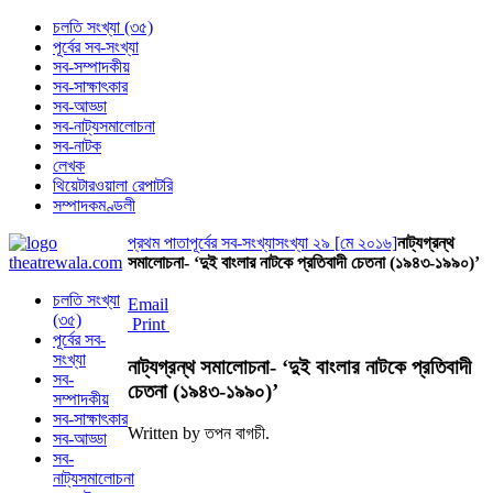
চলতি সংখ্যা (৩৫)
পূর্বের সব-সংখ্যা
সব-সম্পাদকীয়
সব-সাক্ষাৎকার
সব-আড্ডা
সব-নাট্যসমালোচনা
সব-নাটক
লেখক
থিয়েটারওয়ালা রেপাটরি
সম্পাদকমণ্ডলী
প্রথম পাতা
পূর্বের সব-সংখ্যা
সংখ্যা ২৯ [মে ২০১৬]
নাট্যগ্রন্থ
সমালোচনা- ‘দুই বাংলার নাটকে প্রতিবাদী চেতনা (১৯৪৩-১৯৯০)’
চলতি সংখ্যা
Email
(৩৫)
Print
পূর্বের সব-
সংখ্যা
নাট্যগ্রন্থ সমালোচনা- ‘দুই বাংলার নাটকে প্রতিবাদী
সব-
চেতনা (১৯৪৩-১৯৯০)’
সম্পাদকীয়
সব-সাক্ষাৎকার
Written by তপন বাগচী.
সব-আড্ডা
সব-
নাট্যসমালোচনা