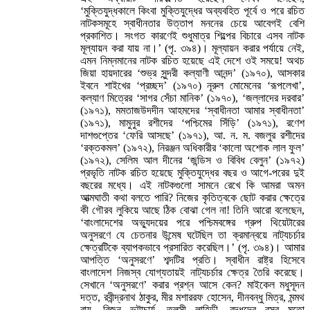
‘মুক্তিযুদ্ধকালে কিংবা মুক্তিযুদ্ধের অব্যবহিত পূর্বে ও পরে রচিত
নাটকসমূহে স্বাধীনতার উত্তাপ মননের চেয়ে আবেগই বেশি
প্রকাশিত। সংগত কারণেই শুধুমাত্র শিল্পের বিচারে এসব নাটক
মূল্যায়ন করা যায় না।’ (পৃ. ৩৯৪)। মূল্যায়ন করার পর্যায়ে নেই,
এমন নিম্নমানের নাটক রচিত হয়েছে এই দেশে ওই সময়ে! অথচ
জিয়া হায়দারের ‘শুভ্র সুন্দরী কল্যাণী আনন্দ’ (১৯৭০), আসকার
ইবনে শাইখের ‘প্রচ্ছদ’ (১৯৭০) নূরুল মোমেনের ‘রূপলেখা’,
কল্যাণ মিত্রের ‘সাগর সেঁচা মানিক’ (১৯৭০), ‘জল্লাদের দরবার’
(১৯৭১), মমতাজউদদীন আহমদের ‘স্বাধীনতা আমার স্বাধীনতা’
(১৯৭১), মামুনুর রশীদের ‘পশ্চিমের সিঁড়ি’ (১৯৭১), রণেশ
দাশগুপ্তের ‘ফেরি আসছে’ (১৯৭১), আ. ন. ম. বজলুর রশীদের
‘রক্তকমল’ (১৯৭২), নিরঞ্জন অধিকারীর ‘কালো অশোক লাল ফুল’
(১৯৭২), সেলিম আল দীনের ‘জন্ডিস ও বিবিধ বেলুন’ (১৯৭২)
প্রভৃতি নাটক রচিত হয়েছে মুক্তিযুদ্ধের বছর ও আগে-পরের দুই
বছরের মধ্যে। এই নাটকগুলো সামনে রেখে কি আমরা অমন
আত্মঘাতী কথা বলতে পারি? নিজের কৃতিত্বকে ছোট করার ক্ষেত্রে
কী গৌরব লুকিয়ে আছে ঠিক বোঝা গেল না! তিনি আরো বলেছেন,
‘বাংলাদেশের অভ্যুদয়ের পরে পশ্চিমবঙ্গের গ্রুপ থিয়েটারের
অনুসরণে যে চেতনার উন্মেষ ঘটেছিল তা ক্রমান্বয়ে নাট্যচর্চার
ক্ষেত্রটিকে ব্যাপকভাবে প্রসারিত করেছিল।’ (পৃ. ৩৯৪)। আমার
আপত্তি ‘অনুসরণে’ শব্দটির প্রতি। স্বাধীন রাষ্ট্র হিসেবে
বাংলাদেশ নিজস্ব যোগ্যতায়ই নাট্যচর্চার ক্ষেত্র তৈরি করেছে।
সেখানে ‘অনুসরণে’ করার প্রশ্ন আসে কেন? মাইকেল মধুসূদন
দত্ত, রবীন্দ্রনাথ ঠাকুর, মীর মশাররফ হোসেন, দীনবন্ধু মিত্র, মন্মথ
রায়, বিজন ভট্টাচার্য, তুলসী লাহিড়ী, বুদ্ধদেব বসুর মতো