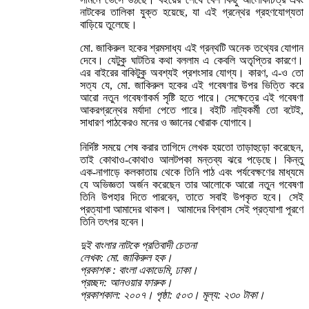
নাটকের তালিকা যুক্ত হয়েছে, যা এই গ্রন্থের গ্রহণযোগ্যতা
বাড়িয়ে তুলেছে।
মো. জাকিরুল হকের শ্রমসাধ্য এই গ্রন্থটি অনেক তথ্যের যোগান
দেবে। যেটুকু ঘাটতির কথা বললাম এ কেবলি অতৃপ্তির কারণে।
এর বাইরের বাকিটুকু অবশ্যই প্রশংসার যোগ্য। কারণ, এ-ও তো
সত্য যে, মো. জাকিরুল হকের এই গবেষণার উপর ভিত্তি করে
আরো নতুন গবেষণাকর্ম সৃষ্টি হতে পারে। সেক্ষেত্রে এই গবেষণা
আকরগ্রন্থের মর্যাদা পেতে পারে। বইটি নাট্যকর্মী তো বটেই,
সাধারণ পাঠকেরও মনের ও জ্ঞানের খোরাক যোগাবে।
নির্দিষ্ট সময়ে শেষ করার তাগিদে লেখক হয়তো তাড়াহুড়ো করেছেন,
তাই কোথাও-কোথাও আলটপকা মন্তব্য ঝরে পড়েছে। কিন্তু
এক-নাগাড়ে কলকাতায় থেকে তিনি পাঠ এবং পর্যবেক্ষণের মাধ্যমে
যে অভিজ্ঞতা অর্জন করেছেন তার আলোকে আরো নতুন গবেষণা
তিনি উপহার দিতে পারবেন, তাতে সবাই উপকৃত হবে। সেই
প্রত্যাশা আমাদের থাকল। আমাদের বিশ্বাস সেই প্রত্যাশা পূরণে
তিনি তৎপর হবেন।
দুই বাংলার নাটকে প্রতিবাদী চেতনা
লেখক: মো. জাকিরুল হক।
প্রকাশক : বাংলা একাডেমি, ঢাকা।
প্রচ্ছদ: আনওয়ার ফারুক।
প্রকাশকাল: ২০০৭। পৃষ্ঠা: ৫০৩। মূল্য: ২৩০ টাকা।