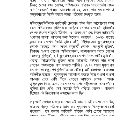
হচ্ছে। ঐতিহ্য ধরলে তো আমরা আরো পেছনেই যেতে চাইব।
কিন্তু লেখক যখন লেখেন, পশ্চিমবঙ্গের নাটকের সমগোত্রীয় নাটক
যদি ‘সবসময়’ পাওয়া সম্ভবপর না হয়, তবে কোন সময়ে পাওয়া
সম্ভবপর তা নির্দেশ করলে আমরা পাঠকেরা উপকৃত হতাম।
মুক্তিযুদ্ধভিত্তিক প্রতিবাদী চেতনার নাটক নিয়ে আলোচনার সময়
কেন পশ্চিমবঙ্গের কৃতিত্বকে এড়িয়ে গেলেন লেখক? ভূমিকা’য়
লেখক উৎপল দত্তের ‘ঠিকানা’ ও ‘জয়বাংলা’ এবং বিজন ভট্টাচার্যের
‘সোনার বাংলা’ নাটকের কথা উল্লেখ করেছেন। ১৯৭১ সালেই
মন্মথ রায় লেখেন ‘আমি মুজিব নই’, দিগিন্দ্রচন্দ্র বন্দ্যোপাধ্যায়
লেখেন ‘দুরন্ত পদ্মা’, নরেশ চক্রবর্তী লেখেন ‘সংগ্রামী মুজিব’,
নিরাপদ মণ্ডল লেখেন ‘মুক্তিফৌজ’, সত্যপ্রকাশ দত্ত লেখেন
‘বঙ্গবন্ধু মুজিবুর’, ছবি বন্দ্যোপাধ্যায় লেখেন ‘সাতকোটির মুজিব’।
এছাড়া ‘সাতকোটির মুজিব’ নামে আরেকটি নাটকের নাম জানা
গেলেও নাট্যকারের নাম জানতে পারিনি। ১৯৭২ সালে মৃণাল কর
লেখেন ‘বঙ্গবন্ধু শেখ মুজিব’ নামের নাটক। এটি বাংলাদেশের মঞ্চেও
অভিনীত হয়েছে। তুলনামূলক আলোচনা করতে গিয়ে কখনো কখনো
পাওনার চেয়ে বেশি দিতে গেছেন আমাদের লেখক। অথচ
মুক্তিযুদ্ধ নিয়ে ১৯৭১ সালে বাংলাদেশের নাট্যকারের চেয়ে তাঁদের
ভূমিকা ছিল বেশি, সেই সত্যটি তিনি এড়িয়ে গেলেন। গবেষক
হিসেবে এই নিরপেক্ষতা আমাদের কাম্য ছিল।
তবু আমি লেখককে ধন্যবাদ দেব এই কারণে, দুই দেশের বেশ কিছু
নাটকের গ্রন্থ পাঠ করে তিনি তার মূল্যায়ন ও বিশ্লেষণের চেষ্টা
করেছেন। দুই বাংলার প্রতিবাদী নাটকের একটা চেহারা আমাদের
সামনে ভেসে উঠছে। বইয়ের শেষে বেশ কিছু আলোকচিত্র এবং