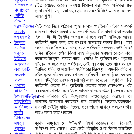
পশ্চিমবঙ্গে ও
রচিত হয়েছে, তাকেই অধ্যায় বিবেচনা করা গেলে পাঠকের লাভ
বাংলাদেশে
হতো বেশি। তবু যেভাবেই হোক আলোচনাটি উঠে এসেছে, এতেও
‘নদ্দিউ
আমরা খুশি।
নতিম’:
বইটি হাতে নিলে পাঠকের স্পৃহা জাগবে ‘প্রতিবাদী নাটক’ সম্পর্কে
প্রসেনিয়ামের
জানতে। প্রথম অধ্যায়ে এ সম্পর্কে সংজ্ঞার্থ ও ধারণা থাকা দরকার
আলোয়
ছিল। কী কী বৈশিষ্ট্য জাগরূক থাকলে একটি নাটককে আমরা
হুমায়ূন পাঠ
প্রতিবাদী নাটক বলব, তার রূপরেখা জানানোর দরকার ছিল। এমন
উন্নয়ন
কোনো নাটক কি পাওয়া যাবে, যাতে প্রতিবাদী বক্তব্য নেই? নিরেট
নাট্যের
হাসির নাটকেও খোঁচা কিংবা ব্যঙ্গ-বিদ্রুপের মাধ্যমে কোনো বার্তা
প্রকৃত
প্রদানের উদ্যোগ থাকতে পারে। সেটিও কি প্রতিবাদ নয়? প্রেমের
ইতিহাস
নাটকেও থাকতে পারে প্রতিবাদ, সেই প্রতিবাদ হতে পারে সমাজে
অনুসন্ধান
বিরাজিত ধর্মীয় ও সামাজিক সংকীর্ণতার বিরুদ্ধে। এমনকি ধর্মীয় বা
এবং একটি
ভক্তিমূলক নাটকের মধ্য থেকেও প্রতিবাদী চেতনা খুঁজে বের করা
তত্ত্বগত
যায়। পটভূমিতে লেখক একথা স্বীকারও করেছেন। প্রতিবাদ কী?
ধারণা
প্রতিবাদী চেতনা কী? প্রতিবাদী চেতনার নাটক কোনগুলো? এই
‘শেষের
বিষয়গুলো খোলাসা করে নিলে আলোচনা জমে উঠত। লেখক কোন
কবিতা’ :
ধরনের নাটককে তাঁর বিশ্লেষণের আওতাভুক্ত করেছেন, তা
উপন্যাসভিত্তিক
আমাদের জানানোর প্রয়োজন মনে করেননি। তত্ত্বাবধায়কদ্বয়ও
নাট্যনির্মাণে
যদি এই খেইটুকু ধরিয়ে দিতেন, তবে তাঁদের দায়িত্ব পালনেও তাঁরা
আধুনিকতা ও
আরও সফল হতে পারতেন।
সাহসী
শিল্পবোধের
প্রথম অধ্যায়ে যে ‘পটভূমি’ নির্মাণ করেছেন তা নিতান্তই
সযত্ন
সংক্ষিপ্ত হয়ে গেছে। এত ছোট্ট পটভূমির উপর বিশাল অট্টালিকা
প্রয়োগ
নির্মিত হলে তা কি মানানসই হয়? বিশের দশকে জগন্নাথ হলের
বাংলাদেশের