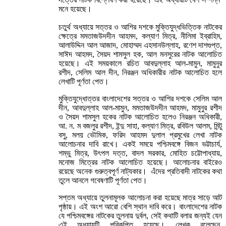
মনে হয়েছে।
চতুর্থ অধ্যায়ে সত্তর ও আশির দশকে মুক্তিযুদ্ধভিত্তিক নাটকের
ক্ষেত্রে মমতাজউদদীন আহমদ, কল্যাণ মিত্র, নীলিমা ইব্রাহিম,
আলাউদ্দিন আল আজাদ, মোহাম্মদ এহসানউল্লাহ, রণেশ দাশগুপ্ত,
সাঈদ আহমদ, সৈয়দ শামসুল হক, আল মনসুরের নাটক আলোচিত
হয়েছে। এই সময়কালে রচিত আবদুল্লাহ আল-মামুন, মামুনুর
রশীদ, সেলিম আল দীন, নিরঞ্জন অধিকারীর নাটক আলোচিত হলে
লেখাটি পূর্ণতা পেত।
মুক্তিযুদ্ধোত্তর বাংলাদেশের সত্তর ও আশির দশকে সেলিম আল
দীন, আবদুল্লাহ আল-মামুন, মমতাজউদদীন আহমদ, মামুনুর রশীদ
ও সৈয়দ শামসুল হকের নাটক আলোচিত হলেও নিরঞ্জন অধিকারী,
আ. ন. ম বজলুর রশীদ, ইন্দু সাহা, কল্যাণ মিত্র, রবিউল আলম, মিন্টু
বসু, মলয় ভৌমিক, ফরিদ আহমদ দুলাল প্রমুখের লেখা নাটক
আলোচনার দাবি রাখে। একই সময়ে পশ্চিমবঙ্গে বিজন ভট্টাচার্য,
শম্ভু মিত্র, উৎপল দত্ত, বাদল সরকার, মোহিত চট্টোপাধ্যায়,
মনোজ মিত্রের নাটক আলোচিত হয়েছে। আলোচনার বাইরেও
রয়েছে অনেক গুরুত্বপূর্ণ নাট্যকার। এঁদের প্রতিবাদী নাটকের কথা
তুলে আনলে গবেষণাটি পূর্ণতা পেত।
সপ্তম অধ্যায়ে তুলনামূলক আলোচনা করা হয়েছে মাত্র সাড়ে আট
পৃষ্ঠায়। এই অংশ আরো বেশি স্থান দাবি করে। বাংলাদেশের নাটক
যে পশ্চিমবঙ্গের নাটকের তুলনায় দুর্বল, সেই কথাটি বলার জন্যই যেন
এই অধ্যায়টি পরিকল্পিত হয়েছে। লেখক বলেছেন,