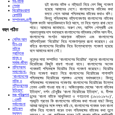
সব-নাটক
দুই বাংলার নাটক ও নাট্যচর্চা নিয়ে বেশ কিছু গবেষণা
লেখক
হয়েছে আমাদের দেশে। বাংলাদেশের নাটকের কথা
থিয়েটারওয়ালা
বলতে গেলে আমরা পশ্চিমবঙ্গের নাটকের কথাও বলি।
রেপাটরি
কিন্তু পশ্চিমবঙ্গের নাট্যগবেষণায় বাংলাদেশের নাটকের
সম্পাদকমণ্ডলী
প্রসঙ্গ কতটা আন্তরিকভাবে উঠে আসে, তা নিয়ে প্রশ্ন রাখা যেতে
পারে। আমাদের জানামতে- অরুণ সেন, আশিস গোস্বামী এবং
বহুল
পঠিত
প্রভাতকুমার দাস যথাক্রমে বাংলাাদেশের নাট্যকার সেলিম আল দীন,
বাংলাদেশের সংগঠন আরণ্যক নাট্যদল এবং বাংলাদেশের
সেলিম আল
নাট্যপত্রিকা ‘থিয়েটার’ নিয়ে গবেষণাগ্রন্থ রচনা করেছেন। এর
দীন-এর
বাইরে বাংলাদেশের থিয়েটার নিয়ে উল্লেখযোগ্য গবেষণা হয়েছে
নাটকে
বলে আমাদের জানা নেই।
প্রান্তিক
মানুষ ও
নৃপেন্দ্র সাহা সম্পাদিত ‘বাংলাদেশের থিয়েটার’ গ্রন্থে বাংলাদেশের
সমাজ-জীবন
থিয়েটারের কিছুটা ধারণা পাওয়া যাবে। বাংলাদেশের অনেক
নাট্যগ্রন্থ
গবেষকই পশ্চিমবঙ্গে থিয়েটার নিয়ে গবেষণা করেছেন। থিয়েটার
সমালোচনা-
নিয়ে গবেষণা করতে গিয়ে বাংলাদেশের থিয়েটারের পাশাপাশি
‘বাংলাদেশের
পশ্চিমবঙ্গের থিয়েটারের প্রসঙ্গও এসেছে যথাগুরুত্বে। কিন্তু
নাটক ও
পশ্চিমবঙ্গের গবেষকদের গবেষণায় বাংলাদেশের থিয়েটারের উল্লেখ
নাট্যদ্বন্দ্বের
তেমন একটা পাওয়া যায় না। অজিতকুমার ঘোষের ‘বাংলা নাটকের
ইতিহাস’
ইতিহাস’, দর্শন চৌধুরীর ‘বাংলা থিয়েটারের ইতিহাস’, ড. দীপক
মঞ্চ পরিকল্পনা
চন্দের ‘বাংলা নাটকে আধুনিকতা ও গণচেতনা (১৯২৩-১৯৭০)’,
: একটি
প্রভৃতি গ্রন্থে কি বাংলাদেশের নাটকের কথা পাওয়া যায়? কিন্তু
পর্যালোচনা
আমরা আনন্দের সঙ্গে লক্ষ্য করি যে, বাংলাদেশের গবেষক যখন বাংলা
মাইকেল
নাটক নিয়ে গবেষণা করেন তখন পশ্চিমবঙ্গের নাটকের কথা তুলে
মধুসূদন
আনেন। ড. মো. জাকিরুল হকের ‘দুই বাংলার নাটকে প্রতিবাদী