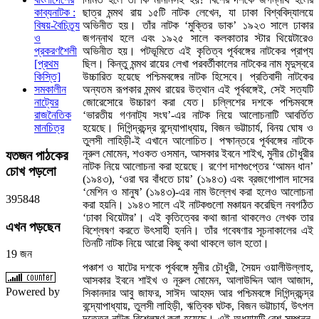
ছাত্র মন্মথ রায় ১৫টি নাটক লেখেন, যা ঢাকা বিশ্ববিদ্যালয়ে
কাব্যনাটক :
অভিনীত হয়। তাঁর নাটক ‘মুক্তির ডাক’ ১৯২৩ সালে ঢাকার
বিষয়-বৈচিত্র্য
জগন্নাথ হলে এবং ১৯২৫ সালে কলকাতার স্টার থিয়েটারেও
ও
অভিনীত হয়। পটভূমিতে এই কৃতিত্ব পূর্ববঙ্গের নাটকের প্রাপ্য
প্রকরণশৈলী
ছিল। কিন্তু মন্মথ রায়ের লেখা পরবর্তীকালের নাটকের নাম মৃদুস্বরে
[প্রথম
উচ্চারিত হয়েছে পশ্চিমবঙ্গের নাটক হিসেবে। প্রতিবাদী নাটকের
কিস্তি]
অন্যতম রূপকার মন্মথ রায়ের উত্থান এই পূর্ববঙ্গেই, সেই সত্যটি
সমকালীন
জোরেসোরে উচ্চারণ করা যেত। চল্লিশের দশকে পশ্চিমবঙ্গে
নাট্যের
‘ভারতীয় গণনাট্য সংঘ’-এর নাটক নিয়ে আলোচনাটি আবর্তিত
রাজনৈতিক
হয়েছে। দিগিন্দ্রচন্দ্র বন্দ্যোপাধ্যায়, বিজন ভট্টাচার্য, বিনয় ঘোষ ও
মানচিত্র
তুলসী লাহিড়ী-ই এখানে আলোচিত। পক্ষান্তরে পূর্ববঙ্গের নাটকে
নূরুল মোমেন, শওকত ওসমান, আসকার ইবনে শাইখ, মুনীর চৌধুরীর
যতজন
পাঠকের
নাটক নিয়ে আলোচনা করা হয়েছে। রণেশ দাশগুপ্তের ‘আমন ধান’
চোখ পড়লো
(১৯৪৩), ‘ওরা ঘর বাঁধতে চায়’ (১৯৪৩) এবং ব্রজগোপাল দাসের
‘মেশিন ও মানুষ’ (১৯৪৩)-এর নাম উল্লেখ করা হলেও আলোচনা
3
9
5
8
4
8
করা হয়নি। ১৯৪৩ সালে এই নাটকগুলো মঞ্চায়ন করেছিল নবগঠিত
‘ঢাকা থিয়েটার’। এই কৃতিত্বের কথা জানা থাকলেও লেখক তার
এখন
পড়ছেন
বিশ্লেষণ করতে উৎসাহী হননি। তাঁর গবেষণার সূচনাকালের এই
তিনটি নাটক নিয়ে আরো কিছু কথা থাকলে ভাল হতো।
19 জন
পঞ্চাশ ও ষাটের দশকে পূর্ববঙ্গে মুনীর চৌধুরী, সৈয়দ ওয়ালীউল্লাহ,
আসকার ইবনে শাইখ ও নূরুল মোমেন, আলাউদ্দিন আল আজাদ,
Powered by
সিকানদার আবু জাফর, সাঈদ আহমদ আর পশ্চিমবঙ্গে দিগিন্দ্রচন্দ্র
বন্দ্যোপাধ্যায়, তুলসী লাহিড়ী, ঋত্বিক ঘটক, বিজন ভট্টাচার্য, উৎপল
দত্তের নাটক বিশ্লেষণ করা হয়েছে। এই অধ্যায়টি বেশ সম্পন্ন