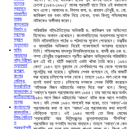
দত্তের
চেতনা (১৯৪৩-১৯৯০)’ নামের গ্রন্থটি হাতে নিয়ে এই কথাগুলো
প্রহসনে
মনে এলো। আমাদের ড. বিপ্লব বালা, ড. রাহমান চৌধুরী, ড. মো.
সমকালীন
জাকিরুল হক যখন নাটক নিয়ে লেখেন, তখন কিন্তু পশ্চিমবঙ্গের
সমাজ
নাটককেও অঙ্গীকার করেন।
বাস্তবতার
বিবর্তন ও
পারিবারিক নাট্যঐতিহ্যের অধিকারী ড. জাকিরুল হক অভিনেতা
দ্বন্দ্বের
হিসেবেও অবদান রেখেছেন। বাংলাসাহিত্যের অধ্যাপনার সুযোগে
স্বরূপ
তিনি নাট্যসাহিত্য পাঠের ও পাঠদানের সুযোগ পেয়েছেন। তত্ত্বীয়
অনুসন্ধান
ও ব্যবহারিক অভিজ্ঞতা নিয়েই গবেষণাকর্মে অগ্রসর হয়েছেন
সাঈদ
তিনি। পশ্চিমবঙ্গের যাদবপুর বিশ্ববিদ্যালয়ের ড. বাসবী রায় এবং ড.
আহমদের
শম্পা চৌধুরীর তত্ত্বাবধানে প্রণীত ডক্টরাল অভিসন্দর্ভের পরিমার্জিত
নাট্য নিরীক্ষা:
রূপ এই বই। বইটি শুরুতেই একটা খটকা তৈরি করে। ১৯৪৩
অ্যাবসার্ড
কেন? ১৯৪৭ হলে বুঝতাম যে দেশবিভাগের পর থেকে গবেষণার
রূপকল্প,
সূচনাবিন্দু ধরা হয়েছে। ভূমিকায় লেখক বলেছেন যে, তাঁর কাজটি
বাংলার
শুরু হয়েছে চল্লিশের দশক থেকে। তাহলে ১৯৪০ সাল থেকে শুরু
মেটাফর,
হলেই যথার্থ হতো। চল্লিশের দশককে লেখক নির্দিষ্ট করেছেন
উদারনৈতিক
‘নাট্যগুরু বিজন ভট্টাচার্যের নবান্ন দিয়ে শুরু’ বলে। কিন্তু
মানবতাবাদ ও
‘নবান্ন’র প্রথম প্রযোজনার কাল ১৯৪৪। তার আগের বছর অর্থাৎ
জাতীয়তাবাদের
১৯৪৩ সালে বিজন ভট্টাচার্যের ‘আগুন’ নাটক মঞ্চে আনে গণনাট্য
অন্বয়
সংঘ। যদি লেখক ১৯৪৩ সালকেই শুরু ধরেন, তবে ‘নবান্ন’-এর
বাংলাদেশের
প্রযোজনার কথা না বলে ‘আগুন’-এর প্রযোজনার কথা বললেই
কাব্যনাটক :
যৌক্তিক হতো। ওই ১৯৪৩ সালেই তো বিনয় ঘোষের
বিষয়-বৈচিত্র্য
‘ল্যাবরেটরি’ আর দিগিন্দ্রচন্দ্র বন্দ্যোপাধ্যায়ের ‘দীপশিখা’
ও
প্রযোজিত হয় গণনাট্য সংঘের মাধ্যমে। তাহলে ‘নবান্ন’কে কেন
প্রকরণশৈলী
সূচনাবিন্দু ধরা হলো তার ব্যাখ্যা পাওয়া যাচ্ছে না। কিংবা ওই